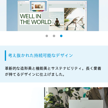
考え抜かれた持続可能なデザイン
手書きと文字によるプロンプトを組み合わせて、スケッチ
アプリで新しいイメージを生成。繰り返し指示をすること
革新的な造形美と機能美とサステナビリティ。長く愛着
でアウトプットをより洗練させることができます。
が持てるデザインに仕上げました。
※画像はイメージです