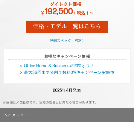
ュ
ダイレクト価格
ー
192,500
を
￥
（税込）～
読
む.
価格・モデル一覧はこちら
同
じ
ペ
ー
詳細スペック（PDF）
ジ
の
リ
お得なキャンペーン情報
ン
ク。
Office Home & Businessが20%オフ！
最大36回まで分割手数料0%キャンペーン実施中
2025年4月発表
※画像は米国仕様です。実際の製品とは異なる場合があります。
メニュー