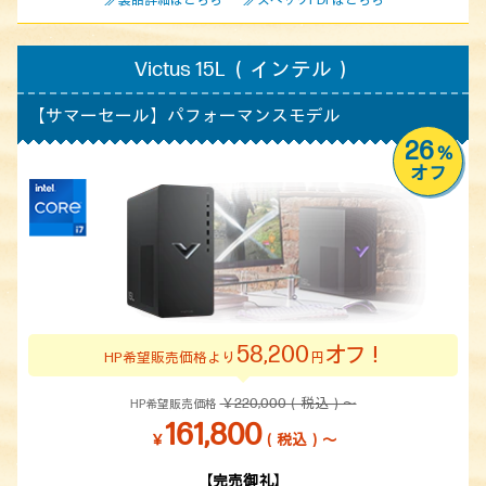
≫ 製品詳細はこちら
≫ スペックPDFはこちら
Victus 15L （インテル）
【サマーセール】
パフォーマンスモデル
26
%
オフ
58,200
オフ！
HP希望販売価格より
円
￥220,000（税込）～
HP希望販売価格
161,800
￥
（税込）～
【完売御礼】