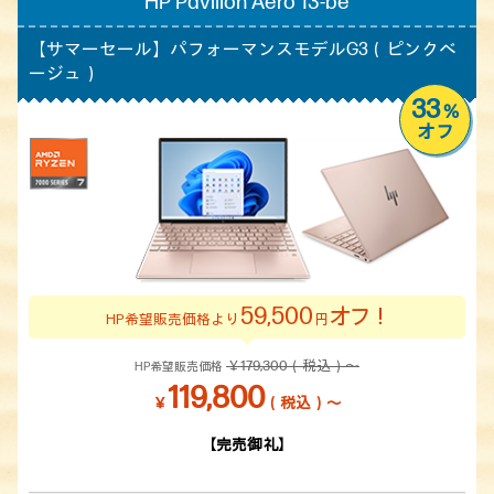
HP Pavilion Aero 13-be
【サマーセール】
パフォーマンスモデルG3（ピンクベ
ージュ）
33
%
オフ
59,500
オフ！
HP希望販売価格より
円
￥179,300（税込）～
HP希望販売価格
119,800
￥
（税込）～
【完売御礼】