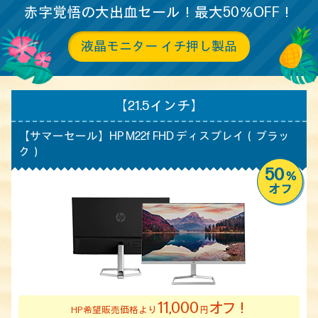
赤字覚悟の大出血セール！最大50％OFF！
液晶モニター イチ押し製品
【21.5インチ】
【サマーセール】HP M22f FHD ディスプレイ（ブラッ
ク）
50
%
オフ
11,000
オフ！
HP希望販売価格より
円