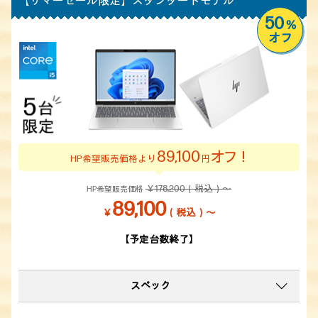
【サマーセール限定】
スタンダードモデル
50
%
オフ
89,100
オフ！
HP希望販売価格より
円
￥178,200（税込）～
HP希望販売価格
89,100
￥
（税込）～
【予定台数終了】
スペック