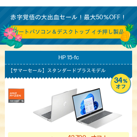
赤字覚悟の大出血セール！最大50％OFF！
ノートパソコン＆デスクトップ イチ押し製品
HP 15-fc
【サマーセール】
スタンダードプラスモデル
34
%
オフ