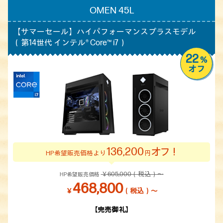
OMEN 45L
【サマーセール】
ハイパフォーマンスプラスモデル
（第14世代 インテル® Core™ i7）
22
%
オフ
136,200
オフ！
HP希望販売価格より
円
￥605,000（税込）～
HP希望販売価格
468,800
￥
（税込）～
【完売御礼】