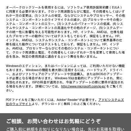
オーバークロックツールを使用するには、ソフトウェア使用許諾契約書（EULA）
に同意する必要があります。クロック周波数ならびに電圧、その両者もしくはいず
れか一方の変更は、(1) システムの安定、ならびにシステムやプロセッサー、その他
システム・コンポーネントのライフサイクルの減少、(2) プロセッサーやその他シ
ステム・コンポーネントのエラー、(3) システムのパフォーマンスの低減、(4) シス
テムやシステム・コンポーネントの高温化やその他のダメージ、(5) システムデー
タの統一性に影響を与える可能性があります。HP、インテル、AMDは、仕様を超
えたプロセッサーの動作についてはテストをしておらず、保証をしません。HP、
インテル、AMDは、システムやシステム・コンポーネントについて業界基準の仕
様を超えた動作についてはテストをしておらず、保証をしません。HP、インテ
ル、AMDは、プロセッサーならびにその他のシステム・コンポーネントについ
て、クロック周波数と電圧、その両者もしくはいずれか一方を変更して使用した場
合を含み、特定の使用用途に適合するという責任を負いません。
Windowsのエディション、またはバージョンによっては、ご利用いただけない機能
もあります。 Windowsの機能を最大限に活用するには、ハードウェア、ドライバ
ー、およびソフトウェアのアップグレードや別途購入、またはBIOSのアップデー
トが必要となる場合があります。 Windows 10は自動的にアップデートされ、常に
有効化されます。 ISPの料金が適用され、今後アップデートの際に要件が追加され
る場合もあります。 詳細については、
http://www.microsoft.com/ja-jp/
をご覧くだ
さい。
PDFファイルをご覧いただくには、Adobe® Reader®が必要です。
アドビシステムズ
社のウェブサイト
より、ダウンロード（無料）の上ご覧ください。
ご相談、お問い合わせはお気軽にどうぞ
ご購入前に納期をお知りになりたい場合は、先にお見積を取得い