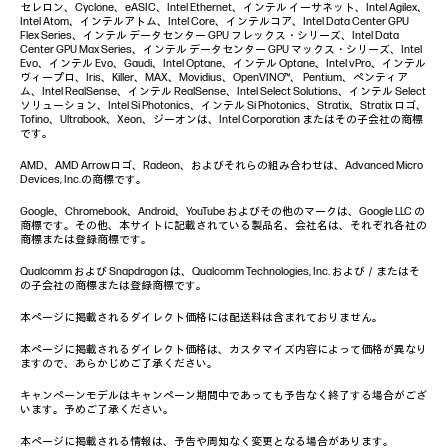
セレロン、Cyclone、eASIC、Intel Ethernet、インテル イーサネット、Intel Agilex、
Intel Atom、インテルアトム、Intel Core、インテルコア、Intel Data Center GPU
Flex Series、インテル データセンター GPU フレックス・シリーズ、Intel Data
Center GPU Max Series、インテル データセンター GPU マックス・シリーズ、Intel
Evo、インテル Evo、Gaudi、Intel Optane、インテル Optane、Intel vPro、インテル
ヴィープロ、Iris、Killer、MAX、Movidius、OpenVINO™、 Pentium、ペンティア
ム、Intel RealSense、インテル RealSense、Intel Select Solutions、インテル Select
ソリューション、Intel Si Photonics、インテル Si Photonics、Stratix、Stratix ロゴ、
Tofino、Ultrabook、Xeon、ジーオンは、Intel Corporation またはその子会社の商標
です。
AMD、AMD Arrowロゴ、Radeon、およびそれらの組み合わせは、Advanced Micro
Devices, Inc.の商標です。
Google、Chromebook、Android、YouTube およびその他のマークは、Google LLC の
商標です。その他、本サイトに記載されている製品名、会社名は、それぞれ各社の
商標または登録商標です。
Qualcomm および Snapdragon は、Qualcomm Technologies, Inc. および／またはそ
の子会社の商標または登録商標です。
本ページに掲載されるダイレクト価格には配送料は含まれておりません。
本ページに掲載されるダイレクト価格は、カスタマイズ内容によって価格が異なり
ますので、あらかじめご了承ください。
キャンペーンモデルはキャンペーン期間中であっても予告なく終了する場合がござ
います。予めご了承ください。
本ページに掲載される情報は、予告や周知なく変更となる場合があります。