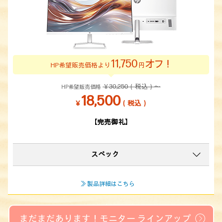
11,750
オフ！
HP希望販売価格より
円
￥30,250（税込）～
HP希望販売価格
18,500
￥
（税込）
【完売御礼】
スペック
≫ 製品詳細はこちら
まだまだあります！モニター ラインアップ