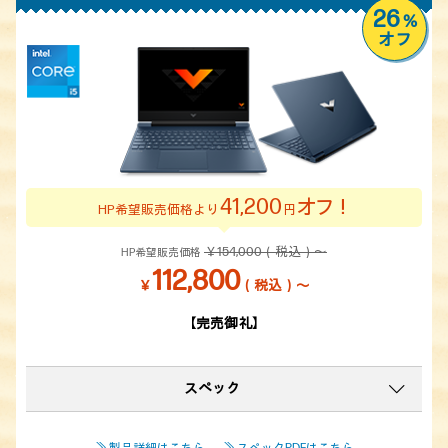
26
%
オフ
41,200
オフ！
HP希望販売価格より
円
￥154,000（税込）～
HP希望販売価格
112,800
￥
（税込）～
【完売御礼】
スペック