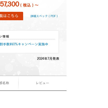
値
157,300
（税込）～
な
し.
同
覧はこちら
詳細スペック（PDF）
じ
ペ
ー
ジ
の
ン情報
リ
ン
分割手数料0%キャンペーン実施中
ク。
2024年7月発表
各部名称
レビュー