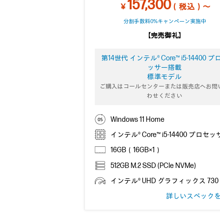
157,300
￥
（税込）～
分割手数料0%キャンペーン実施中
【完売御礼】
第14世代 インテル® Core™ i5-14400 プ
ッサー搭載
標準モデル
ご購入はコールセンターまたは販売店へお問
わせください
Windows 11 Home
インテル® Core™ i5-14400 プロセ
16GB（16GB×1）
512GB M.2 SSD (PCIe NVMe)
インテル® UHD グラフィックス 730
詳しいスペック