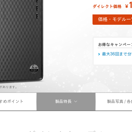
￥
ダイレクト価格
価格・モデル一
お得なキャンペー
最大36回まで
があります。
すめポイント
製品特長
製品写真 / 