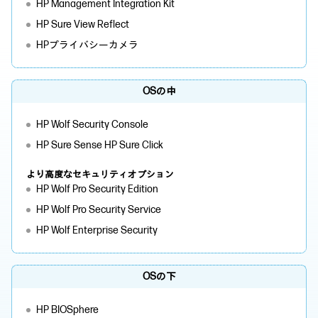
HP Management Integration Kit
HP Sure View Reflect
HPプライバシーカメラ
OSの中
HP Wolf Security Console
HP Sure Sense HP Sure Click
より高度なセキュリティオプション
HP Wolf Pro Security Edition
HP Wolf Pro Security Service
HP Wolf Enterprise Security
OSの下
HP BIOSphere