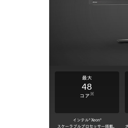
最大
48
※
コア
インテル® Xeon®
スケーラブルプロセッサー搭載。