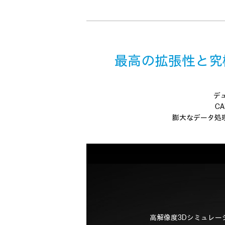
最高の拡張性と究
デ
C
膨大なデータ処
高解像度3Dシミュレー