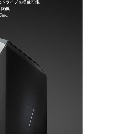
urboドライブを搭載可能。
も抜群。
凝縮。