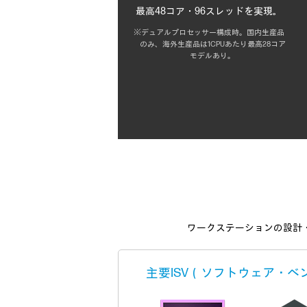
最高48コア・96スレッドを実現。
※デュアルプロセッサー構成時。国内生産品
のみ、海外生産品は1CPUあたり最高28コア
モデルあり。
ワークステーションの設計
主要ISV（ソフトウェア・ベ