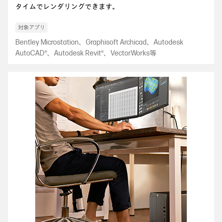
タイムでレンダリングできます。
Bentley Microstation、Graphisoft Archicad、Autodesk
AutoCAD®、Autodesk Revit®、VectorWorks等