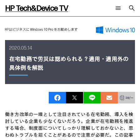
HP Tech&Device TV
新着コンテンツ
検索
HP Tech&Device TV 内のコンテンツを検索します。
全てのコンテンツ
2020.05.14
チャンネル
タグ
AIの進化と活用事例
事例
在宅勤務で労災は認められる？適用・適用外の
ご相談
製品トレンド & レビュー
イベントレポート
具体例を解説
サイバーセキュリティ
AI PC
メールニュース会員登録
教育とテクノロジー
AIワークステーション
自治体・公共
Poly
日本HP 公式Webサイト
ハイブリッドワーク
WXP（DEXツール）
ワークステーション
プリンター
タグ一覧
働き方改革の一環として注目されている在宅勤務、導入を検
イベント・コラム
イベント・セミナー情報
討している企業も少なくないだろう。企業が在宅勤務を推進
する場合、制度面についてしっかり理解しておかないと、思
コラム一覧
わぬトラブルを招くことがあるので注意が必要だ。この記事