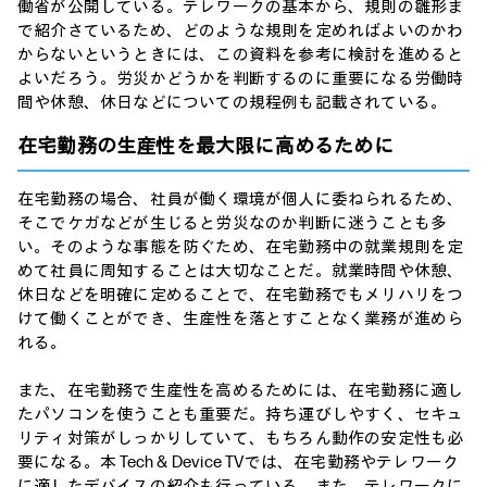
働省が公開している。テレワークの基本から、規則の雛形ま
で紹介さているため、どのような規則を定めればよいのかわ
からないというときには、この資料を参考に検討を進めると
よいだろう。労災かどうかを判断するのに重要になる労働時
間や休憩、休日などについての規程例も記載されている。
在宅勤務の生産性を最大限に高めるために
在宅勤務の場合、社員が働く環境が個人に委ねられるため、
そこでケガなどが生じると労災なのか判断に迷うことも多
い。そのような事態を防ぐため、在宅勤務中の就業規則を定
めて社員に周知することは大切なことだ。就業時間や休憩、
休日などを明確に定めることで、在宅勤務でもメリハリをつ
けて働くことができ、生産性を落とすことなく業務が進めら
れる。
また、在宅勤務で生産性を高めるためには、在宅勤務に適し
たパソコンを使うことも重要だ。持ち運びしやすく、セキュ
リティ対策がしっかりしていて、もちろん動作の安定性も必
要になる。本 Tech & Device TVでは、在宅勤務やテレワーク
に適したデバイスの紹介も行っている。また、テレワークに