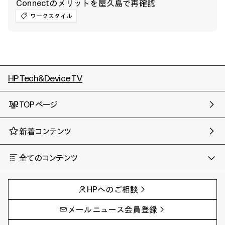
Connectのメリットを屋久島で再確認
ワークスタイル
HP Tech&Device TV
TOPページ
新着コンテンツ
全てのコンテンツ
チャンネル
タグ
AIの進化と活用事例
事例
HPへのご相談
製品トレンド & レビュー
イベントレポート
サイバーセキュリティ
AI PC
メールニュース会員登録
教育とテクノロジー
AIワークステーション