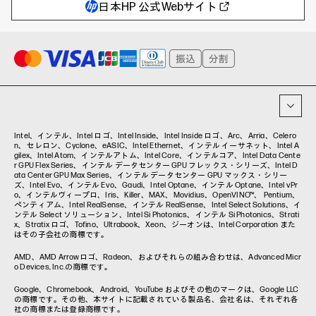
自治体・公共
Poly
日本HP 公式Webサイト
ハイブリッドワーク
WXP（DEXツール）
ワークステーション
プリンター
タグ一覧
イベント・コラム
イベント・セミナー情報
コラム一覧
Intel、インテル、Intel ロゴ、Intel Inside、Intel Inside ロゴ、Arc、Arria、Celero
n、セレロン、Cyclone、eASIC、Intel Ethernet、インテル イーサネット、Intel A
gilex、Intel Atom、インテルアトム、Intel Core、インテルコア、Intel Data Cente
r GPU Flex Series、インテル データセンター GPU フレックス・シリーズ、Intel D
ata Center GPU Max Series、インテル データセンター GPU マックス・シリー
ズ、Intel Evo、インテル Evo、Gaudi、Intel Optane、インテル Optane、Intel vPr
o、インテルヴィープロ、Iris、Killer、MAX、Movidius、OpenVINO™、 Pentium、
ペンティアム、Intel RealSense、インテル RealSense、Intel Select Solutions、イ
ンテル Select ソリューション、Intel Si Photonics、インテル Si Photonics、Strati
x、Stratix ロゴ、Tofino、Ultrabook、Xeon、ジーオンは、Intel Corporation また
はその子会社の商標です。
AMD、AMD Arrowロゴ、Radeon、およびそれらの組み合わせは、Advanced Micr
o Devices, Inc.の商標です。
Google、Chromebook、Android、YouTube およびその他のマークは、Google LLC
の商標です。その他、本サイトに記載されている製品名、会社名は、それぞれ各
社の商標または登録商標です。