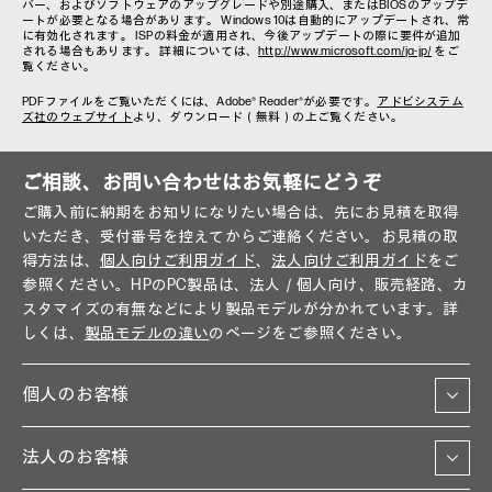
バー、およびソフトウェアのアップグレードや別途購入、またはBIOSのアップデ
ートが必要となる場合があります。 Windows 10は自動的にアップデートされ、常
に有効化されます。 ISPの料金が適用され、今後アップデートの際に要件が追加
される場合もあります。 詳細については、
http://www.microsoft.com/ja-jp/
をご
覧ください。
PDFファイルをご覧いただくには、Adobe® Reader®が必要です。
アドビシステム
ズ社のウェブサイト
より、ダウンロード（無料）の上ご覧ください。
ご相談、お問い合わせはお気軽にどうぞ
ご購入前に納期をお知りになりたい場合は、先にお見積を取得
いただき、受付番号を控えてからご連絡ください。お見積の取
得方法は、
個人向けご利用ガイド
、
法人向けご利用ガイド
をご
参照ください。HPのPC製品は、法人／個人向け、販売経路、カ
スタマイズの有無などにより製品モデルが分かれています。詳
しくは、
製品モデルの違い
のページをご参照ください。
個人のお客様
法人のお客様