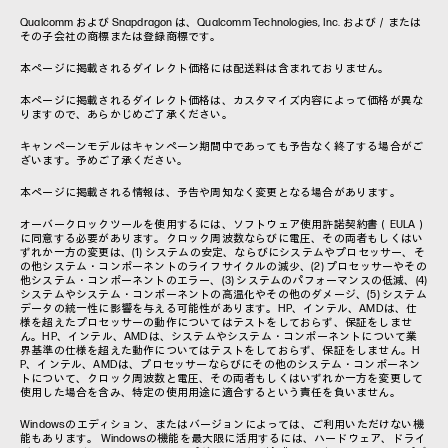
Qualcomm および Snapdragon は、Qualcomm Technologies, Inc. および／または
その子会社の商標または登録商標です。
本ページに掲載されるダイレクト価格には配送料は含まれておりません。
本ページに掲載されるダイレクト価格は、カスタマイズ内容によって価格が異な
りますので、あらかじめご了承ください。
キャンペーンモデルはキャンペーン期間中であっても予告なく終了する場合がご
ざいます。予めご了承ください。
本ページに掲載される情報は、予告や周知なく変更となる場合があります。
オーバークロックツールを使用するには、ソフトウェア使用許諾契約書（EULA）
に同意する必要があります。クロック周波数ならびに電圧、その両者もしくはい
ずれか一方の変更は、(1) システムの安定、ならびにシステムやプロセッサー、そ
の他システム・コンポーネントのライフサイクルの減少、(2) プロセッサーやその
他システム・コンポーネントのエラー、(3) システムのパフォーマンスの低減、(4)
システムやシステム・コンポーネントの高温化やその他のダメージ、(5) システム
データの統一性に影響を与える可能性があります。HP、インテル、AMDは、仕
様を超えたプロセッサーの動作についてはテストをしておらず、保証をしませ
ん。HP、インテル、AMDは、システムやシステム・コンポーネントについて業
界基準の仕様を超えた動作についてはテストをしておらず、保証をしません。H
P、インテル、AMDは、プロセッサーならびにその他のシステム・コンポーネン
トについて、クロック周波数と電圧、その両者もしくはいずれか一方を変更して
使用した場合を含み、特定の使用用途に適合するという責任を負いません。
Windowsのエディション、またはバージョンによっては、ご利用いただけない機
能もあります。 Windowsの機能を最大限に活用するには、ハードウェア、ドライ