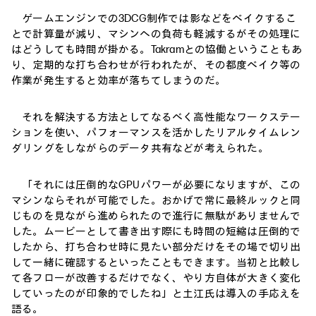
ゲームエンジンでの3DCG制作では影などをベイクするこ
とで計算量が減り、マシンへの負荷も軽減するがその処理に
はどうしても時間が掛かる。Takramとの協働ということもあ
り、定期的な打ち合わせが行われたが、その都度ベイク等の
作業が発生すると効率が落ちてしまうのだ。
それを解決する方法としてなるべく高性能なワークステー
ションを使い、パフォーマンスを活かしたリアルタイムレン
ダリングをしながらのデータ共有などが考えられた。
「それには圧倒的なGPUパワーが必要になりますが、この
マシンならそれが可能でした。おかげで常に最終ルックと同
じものを見ながら進められたので進行に無駄がありませんで
した。ムービーとして書き出す際にも時間の短縮は圧倒的で
したから、打ち合わせ時に見たい部分だけをその場で切り出
して一緒に確認するといったこともできます。当初と比較し
て各フローが改善するだけでなく、やり方自体が大きく変化
していったのが印象的でしたね」と土江氏は導入の手応えを
語る。