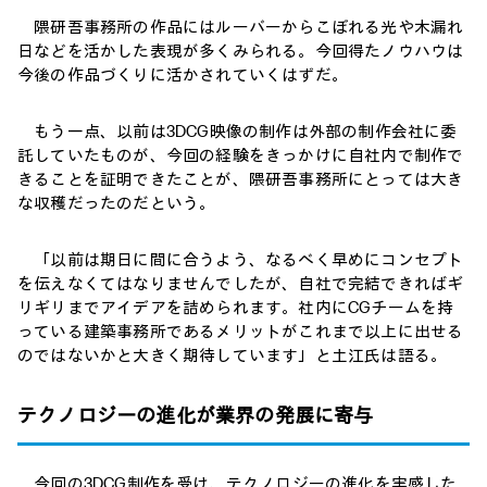
隈研吾事務所の作品にはルーバーからこぼれる光や木漏れ
日などを活かした表現が多くみられる。今回得たノウハウは
今後の作品づくりに活かされていくはずだ。
もう一点、以前は3DCG映像の制作は外部の制作会社に委
託していたものが、今回の経験をきっかけに自社内で制作で
きることを証明できたことが、隈研吾事務所にとっては大き
な収穫だったのだという。
「以前は期日に間に合うよう、なるべく早めにコンセプト
を伝えなくてはなりませんでしたが、自社で完結できればギ
リギリまでアイデアを詰められます。社内にCGチームを持
っている建築事務所であるメリットがこれまで以上に出せる
のではないかと大きく期待しています」と土江氏は語る。
テクノロジーの進化が業界の発展に寄与
今回の3DCG制作を受け、テクノロジーの進化を実感した