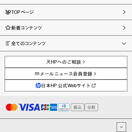
TOPページ
新着コンテンツ
全てのコンテンツ
チャンネル
タグ
AIの進化と活用事例
事例
HPへのご相談
製品トレンド & レビュー
イベントレポート
サイバーセキュリティ
AI PC
メールニュース会員登録
教育とテクノロジー
AIワークステーション
自治体・公共
Poly
日本HP 公式Webサイト
ハイブリッドワーク
WXP（DEXツール）
ワークステーション
プリンター
タグ一覧
イベント・コラム
イベント・セミナー情報