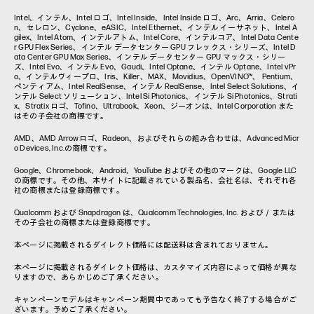
コラム一覧
Intel、インテル、Intel ロゴ、Intel Inside、Intel Inside ロゴ、Arc、Arria、Celero
n、セレロン、Cyclone、eASIC、Intel Ethernet、インテル イーサネット、Intel A
gilex、Intel Atom、インテルアトム、Intel Core、インテルコア、Intel Data Cente
r GPU Flex Series、インテル データセンター GPU フレックス・シリーズ、Intel D
ata Center GPU Max Series、インテル データセンター GPU マックス・シリー
ズ、Intel Evo、インテル Evo、Gaudi、Intel Optane、インテル Optane、Intel vPr
o、インテルヴィープロ、Iris、Killer、MAX、Movidius、OpenVINO™、 Pentium、
ペンティアム、Intel RealSense、インテル RealSense、Intel Select Solutions、イ
ンテル Select ソリューション、Intel Si Photonics、インテル Si Photonics、Strati
x、Stratix ロゴ、Tofino、Ultrabook、Xeon、ジーオンは、Intel Corporation また
はその子会社の商標です。
AMD、AMD Arrowロゴ、Radeon、およびそれらの組み合わせは、Advanced Micr
o Devices, Inc.の商標です。
Google、Chromebook、Android、YouTube およびその他のマークは、Google LLC
の商標です。その他、本サイトに記載されている製品名、会社名は、それぞれ各
社の商標または登録商標です。
Qualcomm および Snapdragon は、Qualcomm Technologies, Inc. および／または
その子会社の商標または登録商標です。
本ページに掲載されるダイレクト価格には配送料は含まれておりません。
本ページに掲載されるダイレクト価格は、カスタマイズ内容によって価格が異な
りますので、あらかじめご了承ください。
キャンペーンモデルはキャンペーン期間中であっても予告なく終了する場合がご
ざいます。予めご了承ください。