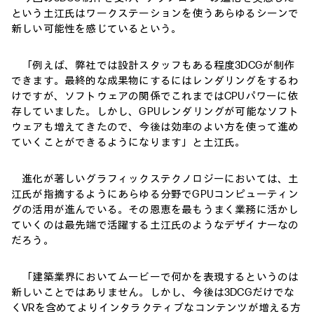
という土江氏はワークステーションを使うあらゆるシーンで
新しい可能性を感じているという。
「例えば、弊社では設計スタッフもある程度3DCGが制作
できます。最終的な成果物にするにはレンダリングをするわ
けですが、ソフトウェアの関係でこれまではCPUパワーに依
存していました。しかし、GPUレンダリングが可能なソフト
ウェアも増えてきたので、今後は効率のよい方を使って進め
ていくことができるようになります」と土江氏。
進化が著しいグラフィックステクノロジーにおいては、土
江氏が指摘するようにあらゆる分野でGPUコンピューティン
グの活用が進んでいる。その恩恵を最もうまく業務に活かし
ていくのは最先端で活躍する土江氏のようなデザイナーなの
だろう。
「建築業界においてムービーで何かを表現するというのは
新しいことではありません。しかし、今後は3DCGだけでな
くVRを含めてよりインタラクティブなコンテンツが増える方