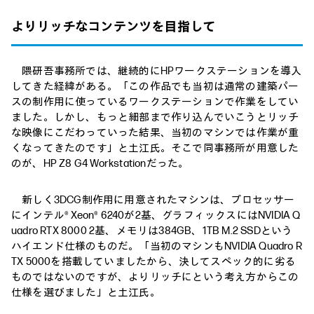
よりリッチなコンテンツを目指して
隈研吾事務所では、継続的にHPワークステーションを導入
してきた経緯がある。「この作品でも当初は通常の建築パー
スの制作用に使っているワークステーションで作業をしてい
ました。しかし、もっと細部まで作り込んでいこうとリッチ
な映像にこだわっていった結果、当初のマシンでは作業が重
くなってきたのです」と土江氏。そこで同事務所が用意した
のが、HP Z8 G4 Workstationだった。
新しく3DCG制作用に用意されたマシンは、プロセッサー
にインテル® Xeon® 6240が2基、グラフィックスにはNVIDIA Q
uadro RTX 8000 2基、メモリは384GB、1TB M.2 SSDという
ハイエンド仕様のものだ。「当初のマシンもNVIDIA Quadro R
TX 5000を搭載していましたから、決してスペック的に劣る
ものではないのですが、よりリッチにという考え方からこの
仕様を選びました」と土江氏。