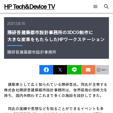
HP Tech&Device TV
新着コンテンツ
検索
2021.08.16
HP Tech&Device TV 内のコンテンツを検索します。
隈研吾建築都市設計事務所の3DCG制作に
全てのコンテンツ
大きな変革をもたらしたHPワークステーション
チャンネル
タグ
AIの進化と活用事例
事例
ご相談
製品トレンド & レビュー
イベントレポート
隈研吾建築都市設計事務所
サイバーセキュリティ
AI PC
メールニュース会員登録
教育とテクノロジー
AIワークステーション
自治体・公共
Poly
日本HP 公式Webサイト
ハイブリッドワーク
WXP（DEXツール）
ワークステーション
建築家として広く知られている隈研吾氏。同氏が主宰する
プリンター
タグ一覧
株式会社隈研吾建築都市設計事務所は、世界屈指の技術力を
イベント・コラム
持ち、国内外問わずこれまで多くの施設を設計してきた。
イベント・セミナー情報
コラム一覧
同氏の実績や思想などを知ることができるイベントも多