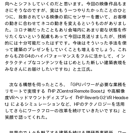
向へとシフトしていくのだと思います。今回の映像作品もま
さにそうなのですが、実はもう一つやりたかったことのひと
つに、投影されている映像の前にセンサーを置いて、お客様
の動きに合わせてネコの動きを変えるというものがありまし
た。コロナ禍だったこともあり会場内にあまり密な状態を作
りたくないという配慮もあって今回は見送りましたが、技術
的には十分可能だったはずです。今後はそういった手法を使
って建築のプレゼンをしていくことも増えるでしょう。これ
からもZ8 G4のハイパフォーマンスをフルに活かして、イン
タラクティブなコンテンツをはじめとした新しい建築表現を
みなさんにお届けしたいですね」と土江氏。
次なる構想を伺ったところ、「GPUパワーが必要な業務を
リモートで実現する『HP ZCentral Remote Boost』や高解像
度VRヘッドマウントディスプレイ『HP Reverb G2 VR Headse
t』によるシミュレーションなど、HPのテクノロジーを活用
してさらにワークフローの改革を続けていきたいですね」と
笑顔で語ってくれた。
世界中で人々を魅了する建築を続ける隈研吾事務所。ワー