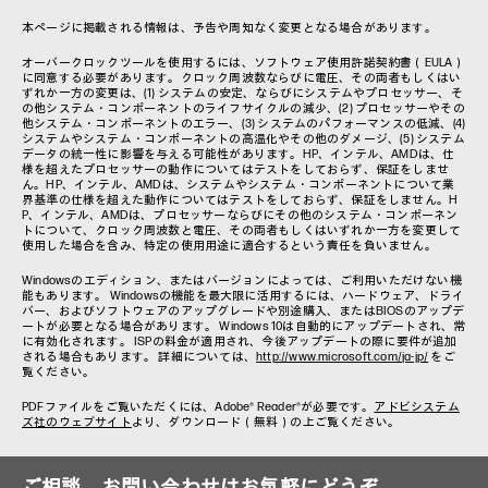
本ページに掲載される情報は、予告や周知なく変更となる場合があります。
オーバークロックツールを使用するには、ソフトウェア使用許諾契約書（EULA）
に同意する必要があります。クロック周波数ならびに電圧、その両者もしくはい
ずれか一方の変更は、(1) システムの安定、ならびにシステムやプロセッサー、そ
の他システム・コンポーネントのライフサイクルの減少、(2) プロセッサーやその
他システム・コンポーネントのエラー、(3) システムのパフォーマンスの低減、(4)
システムやシステム・コンポーネントの高温化やその他のダメージ、(5) システム
データの統一性に影響を与える可能性があります。HP、インテル、AMDは、仕
様を超えたプロセッサーの動作についてはテストをしておらず、保証をしませ
ん。HP、インテル、AMDは、システムやシステム・コンポーネントについて業
界基準の仕様を超えた動作についてはテストをしておらず、保証をしません。H
P、インテル、AMDは、プロセッサーならびにその他のシステム・コンポーネン
トについて、クロック周波数と電圧、その両者もしくはいずれか一方を変更して
使用した場合を含み、特定の使用用途に適合するという責任を負いません。
Windowsのエディション、またはバージョンによっては、ご利用いただけない機
能もあります。 Windowsの機能を最大限に活用するには、ハードウェア、ドライ
バー、およびソフトウェアのアップグレードや別途購入、またはBIOSのアップデ
ートが必要となる場合があります。 Windows 10は自動的にアップデートされ、常
に有効化されます。 ISPの料金が適用され、今後アップデートの際に要件が追加
される場合もあります。 詳細については、
http://www.microsoft.com/ja-jp/
をご
覧ください。
PDFファイルをご覧いただくには、Adobe® Reader®が必要です。
アドビシステム
ズ社のウェブサイト
より、ダウンロード（無料）の上ご覧ください。
ご相談、お問い合わせはお気軽にどうぞ