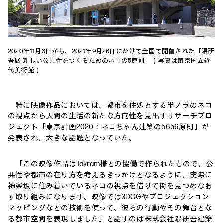
2020年11月3日から、2021年9月26日にかけて全国で開催された「隈研
吾展 新しい公共性をつくるためのネコの5原則」（写真は東京国立近
代美術館）
特に映像作品においては、都市を住処とする半ノラのネコ
の視点から人間の生活の新たな方向性を見出すリサーチプロ
ジェクト「東京計画2020：ネコちゃん建築の5656原則」が
発表され、大きな話題となっていた。
「この映像作品はTakram様との協働で作られたもので、公
共性や都市の在り方を考えるきっかけとなるように、実際に
神楽坂に住み着いているネコの視点を借りて街を見つめなお
す取り組みになります。映像では3DCGやプロジェクション
マッピングなどの技術を使って、彼らの行動やその舞台とな
る都市空間を表現しました」と話すのは株式会社隈研吾建築