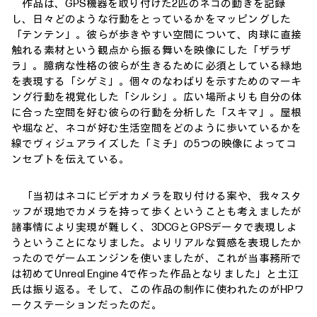
作品は、GPS機器を取り付けた2匹のネコの動きを記録
し、日々どのような行動をとっているかをマッピングした
「テンテン」。彼らが歩きやすい空間について、肉球に直接
触れる素材という観点から振る舞いを映像にした「ザラザ
ラ」。臆病な性格の彼らが生きるために必須としている緑地
を表現する「シゲミ」。個々のなわばりを示すためのマーキ
ング行動を視覚化した「シルシ」。広い場所よりも自分の体
に合った空間を好む彼らの行動を分析した「スキマ」。屋根
や堀など、ネコが好む生活空間をどのように歩いているかを
線でヴィジュアライズした「ミチ」の5つの映像によってコ
ンセプトを伝えている。
「当初はネコにビデオカメラを取り付ける案や、我々スタ
ッフが現地でカメラを持って歩くということも考えましたが
諸事情により実現が難しく、3DCGとGPSデータで表現しよ
うということになりました。よりリアルな質感を表現したか
ったのでゲームエンジンを使いましたが、これが当事務所で
は初めてUnreal Engine 4で作った作品となりました」と土江
氏は振り返る。そして、この作品の制作に使われたのがHPワ
ークステーションだったのだ。