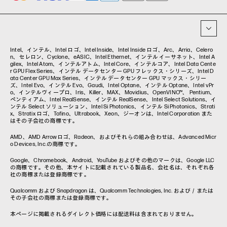
イベント・コラム
イベント・セミナー情報
コラム一覧
Intel、インテル、Intel ロゴ、Intel Inside、Intel Inside ロゴ、Arc、Arria、Celero
n、セレロン、Cyclone、eASIC、Intel Ethernet、インテル イーサネット、Intel A
gilex、Intel Atom、インテルアトム、Intel Core、インテルコア、Intel Data Cente
r GPU Flex Series、インテル データセンター GPU フレックス・シリーズ、Intel D
ata Center GPU Max Series、インテル データセンター GPU マックス・シリー
ズ、Intel Evo、インテル Evo、Gaudi、Intel Optane、インテル Optane、Intel vPr
o、インテルヴィープロ、Iris、Killer、MAX、Movidius、OpenVINO™、 Pentium、
ペンティアム、Intel RealSense、インテル RealSense、Intel Select Solutions、イ
ンテル Select ソリューション、Intel Si Photonics、インテル Si Photonics、Strati
x、Stratix ロゴ、Tofino、Ultrabook、Xeon、ジーオンは、Intel Corporation また
はその子会社の商標です。
AMD、AMD Arrowロゴ、Radeon、およびそれらの組み合わせは、Advanced Micr
o Devices, Inc.の商標です。
Google、Chromebook、Android、YouTube およびその他のマークは、Google LLC
の商標です。その他、本サイトに記載されている製品名、会社名は、それぞれ各
社の商標または登録商標です。
Qualcomm および Snapdragon は、Qualcomm Technologies, Inc. および／または
その子会社の商標または登録商標です。
本ページに掲載されるダイレクト価格には配送料は含まれておりません。