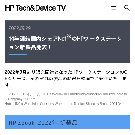
HP Tech&Device TV
新着コンテンツ
検索
2022.07.29
HP Tech&Device TV 内のコンテンツを検索します。
※
14年連続国内シェアNo1
のHPワークステーシ
全てのコンテンツ
ョン新製品発表！
チャンネル
タグ
AIの進化と活用事例
事例
ご相談
製品トレンド & レビュー
イベントレポート
サイバーセキュリティ
AI PC
メールニュース会員登録
2022年5月より販売開始となったHPワークステーションのG
教育とテクノロジー
AIワークステーション
9シリーズ。それぞれの製品の特徴を動画でご紹介いたしま
自治体・公共
Poly
日本HP 公式Webサイト
す。
ハイブリッドワーク
WXP（DEXツール）
※ 2008～2021年、出典：IDC’s Worldwide Quarterly Workstation Tracker Share by
ワークステーション
Company, 2021 Q4
出典：IDC’s Worldwide Quarterly Workstation Tracker Share by Brand, 2021 Q4
プリンター
タグ一覧
イベント・コラム
イベント・セミナー情報
コラム一覧