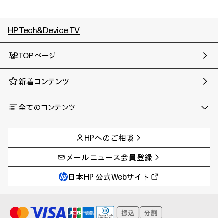
HP Tech&Device TV
TOPページ
新着コンテンツ
全てのコンテンツ
チャンネル
タグ
AIの進化と活用事例
事例
HPへのご相談
製品トレンド & レビュー
イベントレポート
サイバーセキュリティ
AI PC
メールニュース会員登録
教育とテクノロジー
AIワークステーション
自治体・公共
Poly
日本HP 公式Webサイト
ハイブリッドワーク
WXP（DEXツール）
ワークステーション
プリンター
タグ一覧