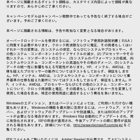
本ページに掲載されるダイレクト価格は、カスタマイズ内容によって価格が異な
りますので、あらかじめご了承ください。
キャンペーンモデルはキャンペーン期間中であっても予告なく終了する場合がご
ざいます。予めご了承ください。
本ページに掲載される情報は、予告や周知なく変更となる場合があります。
オーバークロックツールを使用するには、ソフトウェア使用許諾契約書（EULA）
に同意する必要があります。クロック周波数ならびに電圧、その両者もしくはい
ずれか一方の変更は、(1) システムの安定、ならびにシステムやプロセッサー、そ
の他システム・コンポーネントのライフサイクルの減少、(2) プロセッサーやその
他システム・コンポーネントのエラー、(3) システムのパフォーマンスの低減、(4)
システムやシステム・コンポーネントの高温化やその他のダメージ、(5) システム
データの統一性に影響を与える可能性があります。HP、インテル、AMDは、仕
様を超えたプロセッサーの動作についてはテストをしておらず、保証をしませ
ん。HP、インテル、AMDは、システムやシステム・コンポーネントについて業
界基準の仕様を超えた動作についてはテストをしておらず、保証をしません。H
P、インテル、AMDは、プロセッサーならびにその他のシステム・コンポーネン
トについて、クロック周波数と電圧、その両者もしくはいずれか一方を変更して
使用した場合を含み、特定の使用用途に適合するという責任を負いません。
Windowsのエディション、またはバージョンによっては、ご利用いただけない機
能もあります。 Windowsの機能を最大限に活用するには、ハードウェア、ドライ
バー、およびソフトウェアのアップグレードや別途購入、またはBIOSのアップデ
ートが必要となる場合があります。 Windows 10は自動的にアップデートされ、常
に有効化されます。 ISPの料金が適用され、今後アップデートの際に要件が追加
される場合もあります。 詳細については、
http://www.microsoft.com/ja-jp/
をご
覧ください。
PDFファイルをご覧いただくには、Adobe® Reader®が必要です。
アドビシステム