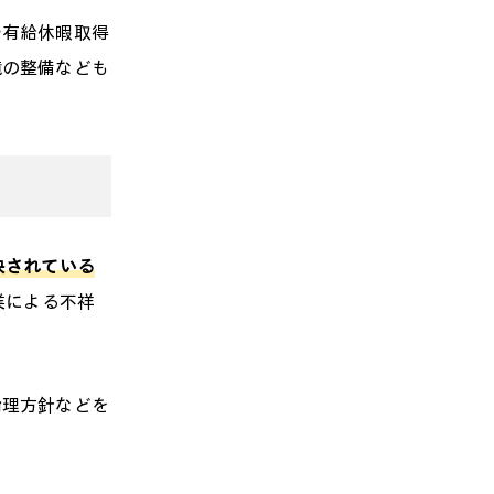
や有給休暇取得
境の整備なども
映されている
業による不祥
。
倫理方針などを