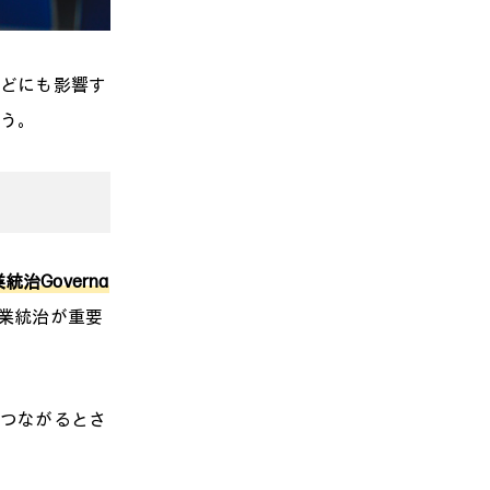
などにも影響す
ょう。
統治Governa
業統治が重要
につながるとさ