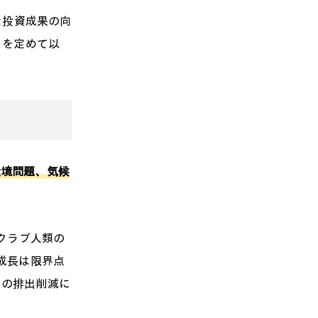
な投資成果の向
ent）を定めて以
環境問題、気候
クラブ人類の
成長は限界点
スの排出削減に