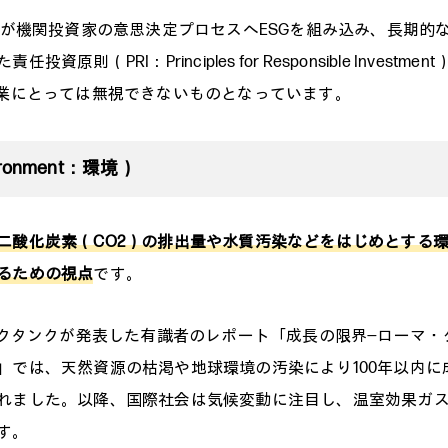
国連が機関投資家の意思決定プロセスへESGを組み込み、長期的
投資原則（PRI：Principles for Responsible Investm
企業にとっては無視できないものとなっています。
ironment：環境）
二酸化炭素（CO2）の排出量や水質汚染などをはじめとする
るための視点
です。
シンクタンクが発表した有識者のレポート「成長の限界—ローマ・
」では、天然資源の枯渇や地球環境の汚染により100年以内に
れました。以降、国際社会は気候変動に注目し、温室効果ガ
す。