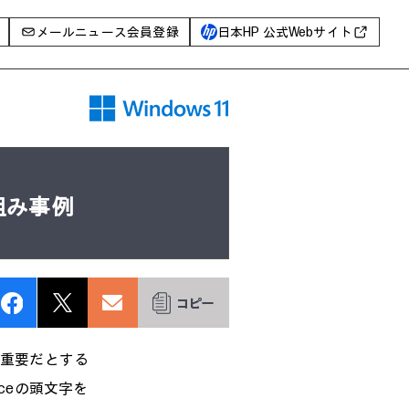
メールニュース会員登録
日本HP 公式Webサイト
事例
イベントレポート
I PC
AIワークステーション
組み事例
Poly
WXP（DEXツール）
グ一覧
が重要だとする
nceの頭文字を