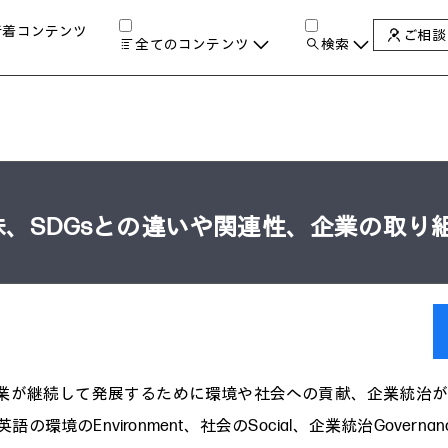
新着コンテンツ
ご相談
全てのコンテンツ
検索
チャンネル
タグ
検索します。
AIの進化と活用事例
製品トレンド & レビュー
サイバーセキュリティ
A
教育とテクノロジー
味、SDGsとの違いや関連性、企業の取り
自治体・公共
ハイブリッドワーク
ワークステーション
プリンター
タ
企業が継続して発展するために環境や社会への貢献、企業統治
の環境のEnvironment、社会のSocial、企業統治Governa