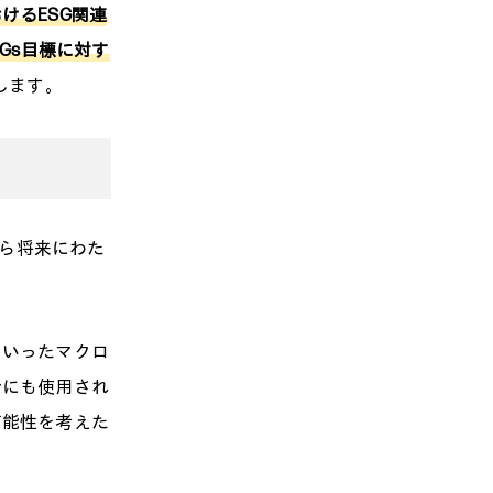
けるESG関連
Gs目標に対す
します。
在から将来にわた
といったマクロ
合にも使用され
可能性を考えた