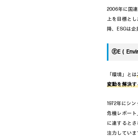
2006年に
上を目標とした責任
降、ESGは
②E（Env
「環境」とは
変動を解決す
1972年に
危機レポート
に達するとさ
注力していま