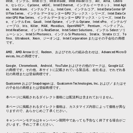
Intel、インテル、Intel ロゴ、Intel Inside、Intel Inside ロゴ、Arc、Arria、Celero
n、セレロン、Cyclone、eASIC、Intel Ethernet、インテル イーサネット、Intel Agil
ex、Intel Atom、インテルアトム、Intel Core、インテルコア、Intel Data Center GP
U Flex Series、インテル データセンター GPU フレックス・シリーズ、Intel Data Ce
nter GPU Max Series、インテル データセンター GPU マックス・シリーズ、Intel Ev
o、インテル Evo、Gaudi、Intel Optane、インテル Optane、Intel vPro、インテルヴ
ィープロ、Iris、Killer、MAX、Movidius、OpenVINO™、 Pentium、ペンティアム、
Intel RealSense、インテル RealSense、Intel Select Solutions、インテル Select ソリ
ューション、Intel Si Photonics、インテル Si Photonics、Stratix、Stratix ロゴ、To
fino、Ultrabook、Xeon、ジーオンは、Intel Corporation またはその子会社の商標
です。
AMD、AMD Arrowロゴ、Radeon、およびそれらの組み合わせは、Advanced Micro D
evices, Inc.の商標です。
Google、Chromebook、Android、YouTube およびその他のマークは、Google LLC
の商標です。その他、本サイトに記載されている製品名、会社名は、それぞれ各
社の商標または登録商標です。
Qualcomm および Snapdragon は、Qualcomm Technologies, Inc. および／またはそ
の子会社の商標または登録商標です。
本ページに掲載されるダイレクト価格には配送料は含まれておりません。
本ページに掲載されるダイレクト価格は、カスタマイズ内容によって価格が異な
りますので、あらかじめご了承ください。
キャンペーンモデルはキャンペーン期間中であっても予告なく終了する場合がご
ざいます。予めご了承ください。