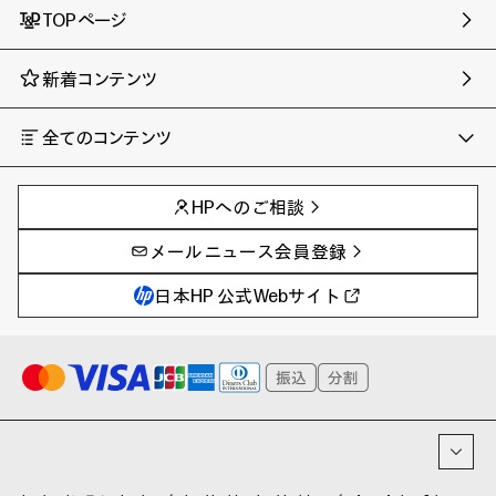
TOPページ
新着コンテンツ
全てのコンテンツ
チャンネル
タグ
AIの進化と活用事例
事例
HPへのご相談
製品トレンド & レビュー
イベントレポート
サイバーセキュリティ
AI PC
メールニュース会員登録
教育とテクノロジー
AIワークステーション
自治体・公共
Poly
日本HP 公式Webサイト
ハイブリッドワーク
WXP（DEXツール）
ワークステーション
プリンター
タグ一覧
イベント・コラム
イベント・セミナー情報
コラム一覧