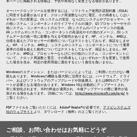
本ページに掲載される情報は、予告や周知なく変更となる場合があります。
オーバークロックツールを使用するには、ソフトウェア使用許諾契約書（EULA）
に同意する必要があります。クロック周波数ならびに電圧、その両者もしくはい
ずれか一方の変更は、(1) システムの安定、ならびにシステムやプロセッサー、そ
の他システム・コンポーネントのライフサイクルの減少、(2) プロセッサーやその
他システム・コンポーネントのエラー、(3) システムのパフォーマンスの低減、
(4) システムやシステム・コンポーネントの高温化やその他のダメージ、(5) シス
テムデータの統一性に影響を与える可能性があります。HP、インテル、AMDは、
仕様を超えたプロセッサーの動作についてはテストをしておらず、保証をしませ
ん。HP、インテル、AMDは、システムやシステム・コンポーネントについて業界
基準の仕様を超えた動作についてはテストをしておらず、保証をしません。HP、
インテル、AMDは、プロセッサーならびにその他のシステム・コンポーネントに
ついて、クロック周波数と電圧、その両者もしくはいずれか一方を変更して使用
した場合を含み、特定の使用用途に適合するという責任を負いません。
Windowsのエディション、またはバージョンによっては、ご利用いただけない機
能もあります。 Windowsの機能を最大限に活用するには、ハードウェア、ドライ
バー、およびソフトウェアのアップグレードや別途購入、またはBIOSのアップデ
ートが必要となる場合があります。 Windows 10は自動的にアップデートされ、
常に有効化されます。 ISPの料金が適用され、今後アップデートの際に要件が追
加される場合もあります。 詳細については、
http://www.microsoft.com/ja-jp/
を
ご覧ください。
PDFファイルをご覧いただくには、Adobe® Reader®が必要です。
アドビシステムズ
社のウェブサイト
より、ダウンロード（無料）の上ご覧ください。
ご相談、お問い合わせはお気軽にどうぞ