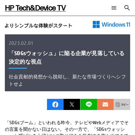
HP Tech&Device TV
新着コンテンツ
検索
HP Tech&Device TV 内のコンテンツを検索します。
全てのコンテンツ
2023.02.01
チャンネル
タグ
「SDGsウォッシュ」に陥る企業が見落している
AIの進化と活用事例
事例
ご相談
決定的な視点
製品トレンド & レビュー
イベントレポート
サイバーセキュリティ
AI PC
メールニュース会員登録
教育とテクノロジー
AIワークステーション
社会貢献的発想から脱却し、新たな市場づくりへシフ
自治体・公共
Poly
トせよ
日本HP 公式Webサイト
ハイブリッドワーク
WXP（DEXツール）
ワークステーション
プリンター
タグ一覧
イベント・コラム
イベント・セミナー情報
「SDGsブーム」といわれる昨今、テレビやWebメディアでそ
コラム一覧
の言葉を聞かない日はない。その一方で、「SDGsウォッシ