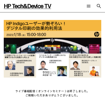
HP Tech&Device TV
新着コンテンツ
検索
HP Tech&Device TV 内のコンテンツを検索します。
全てのコンテンツ
チャンネル
タグ
AIの進化と活用事例
事例
ご相談
製品トレンド & レビュー
イベントレポート
サイバーセキュリティ
AI PC
メールニュース会員登録
教育とテクノロジー
AIワークステーション
自治体・公共
Poly
日本HP 公式Webサイト
ハイブリッドワーク
WXP（DEXツール）
ワークステーション
プリンター
タグ一覧
イベント・コラム
イベント・セミナー情報
ライブ番組配信（オンラインセミナー）は終了しました。
ご視聴いただきありがとうございました。
コラム一覧