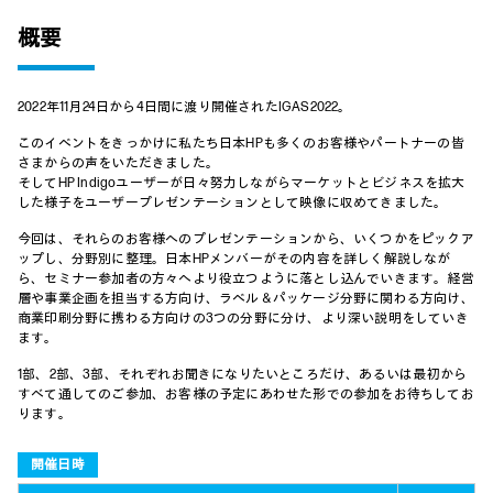
概要
2022年11月24日から4日間に渡り開催されたIGAS2022。
このイベントをきっかけに私たち日本HPも多くのお客様やパートナーの皆
さまからの声をいただきました。
そしてHP Indigoユーザーが日々努力しながらマーケットとビジネスを拡大
した様子をユーザープレゼンテーションとして映像に収めてきました。
今回は、それらのお客様へのプレゼンテーションから、いくつかをピックア
ップし、分野別に整理。日本HPメンバーがその内容を詳しく解説しなが
ら、セミナー参加者の方々へより役立つように落とし込んでいきます。経営
層や事業企画を担当する方向け、ラベル＆パッケージ分野に関わる方向け、
商業印刷分野に携わる方向けの3つの分野に分け、より深い説明をしていき
ます。
1部、2部、3部、それぞれお聞きになりたいところだけ、あるいは最初から
すべて通してのご参加、お客様の予定にあわせた形での参加をお待ちしてお
ります。
開催日時