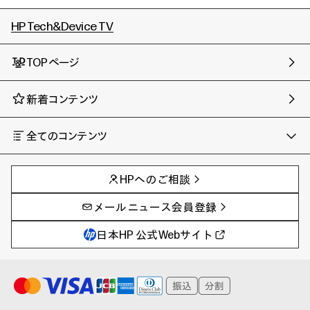
HP Tech&Device TV
TOPページ
新着コンテンツ
全てのコンテンツ
チャンネル
タグ
AIの進化と活用事例
事例
HPへのご相談
製品トレンド & レビュー
イベントレポート
サイバーセキュリティ
AI PC
メールニュース会員登録
教育とテクノロジー
AIワークステーション
自治体・公共
Poly
日本HP 公式Webサイト
ハイブリッドワーク
WXP（DEXツール）
ワークステーション
プリンター
タグ一覧