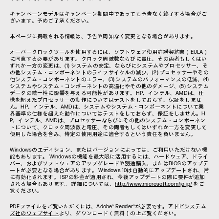
キャンペーンモデルはキャンペーン期間中であっても予告なく終了する場合がご
ざいます。予めご了承ください。
本ページに掲載される情報は、予告や周知なく変更となる場合があります。
オーバークロックツールを使用するには、ソフトウェア使用許諾契約書（EULA）
に同意する必要があります。クロック周波数ならびに電圧、その両者もしくはい
ずれか一方の変更は、(1) システムの安定、ならびにシステムやプロセッサー、そ
の他システム・コンポーネントのライフサイクルの減少、(2) プロセッサーやその
他システム・コンポーネントのエラー、(3) システムのパフォーマンスの低減、(4)
システムやシステム・コンポーネントの高温化やその他のダメージ、(5) システム
データの統一性に影響を与える可能性があります。HP、インテル、AMDは、仕
様を超えたプロセッサーの動作についてはテストをしておらず、保証をしませ
ん。HP、インテル、AMDは、システムやシステム・コンポーネントについて業
界基準の仕様を超えた動作についてはテストをしておらず、保証をしません。H
P、インテル、AMDは、プロセッサーならびにその他のシステム・コンポーネン
トについて、クロック周波数と電圧、その両者もしくはいずれか一方を変更して
使用した場合を含み、特定の使用用途に適合するという責任を負いません。
Windowsのエディション、またはバージョンによっては、ご利用いただけない機
能もあります。 Windowsの機能を最大限に活用するには、ハードウェア、ドライ
バー、およびソフトウェアのアップグレードや別途購入、またはBIOSのアップデ
ートが必要となる場合があります。 Windows 10は自動的にアップデートされ、常
に有効化されます。 ISPの料金が適用され、今後アップデートの際に要件が追加
される場合もあります。 詳細については、
http://www.microsoft.com/ja-jp/
をご
覧ください。
PDFファイルをご覧いただくには、Adobe® Reader®が必要です。
アドビシステム
ズ社のウェブサイト
より、ダウンロード（無料）の上ご覧ください。