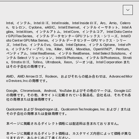
イベント・コラム
イベント・セミナー情報
コラム一覧
Intel、インテル、Intel ロゴ、Intel Inside、Intel Inside ロゴ、Arc、Arria、Celero
n、セレロン、Cyclone、eASIC、Intel Ethernet、インテル イーサネット、Intel A
gilex、Intel Atom、インテルアトム、Intel Core、インテルコア、Intel Data Cente
r GPU Flex Series、インテル データセンター GPU フレックス・シリーズ、Intel D
ata Center GPU Max Series、インテル データセンター GPU マックス・シリー
ズ、Intel Evo、インテル Evo、Gaudi、Intel Optane、インテル Optane、Intel vPr
o、インテルヴィープロ、Iris、Killer、MAX、Movidius、OpenVINO™、 Pentium、
ペンティアム、Intel RealSense、インテル RealSense、Intel Select Solutions、イ
ンテル Select ソリューション、Intel Si Photonics、インテル Si Photonics、Strati
x、Stratix ロゴ、Tofino、Ultrabook、Xeon、ジーオンは、Intel Corporation また
はその子会社の商標です。
AMD、AMD Arrowロゴ、Radeon、およびそれらの組み合わせは、Advanced Micr
o Devices, Inc.の商標です。
Google、Chromebook、Android、YouTube およびその他のマークは、Google LLC
の商標です。その他、本サイトに記載されている製品名、会社名は、それぞれ各
社の商標または登録商標です。
Qualcomm および Snapdragon は、Qualcomm Technologies, Inc. および／または
その子会社の商標または登録商標です。
本ページに掲載されるダイレクト価格には配送料は含まれておりません。
本ページに掲載されるダイレクト価格は、カスタマイズ内容によって価格が異な
りますので、あらかじめご了承ください。