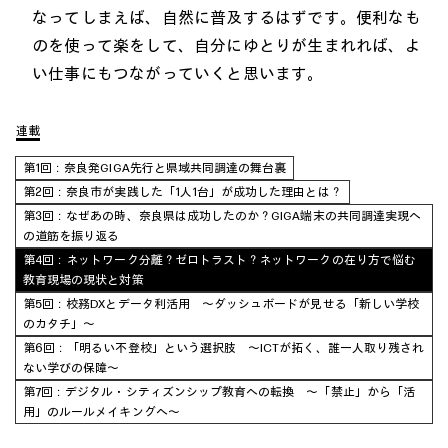
なってしまえば、自然に普及するはずです。便利なも
のを使って楽をして、自分にゆとりが生まれれば、よ
い仕事にもつながっていくと思います。
連載
第1回：奈良発GIGA先行と県域共同調達の舞台裏
第2回：奈良市が実践した「1人1台」が成功した理由とは？
第3回：なぜあの時、奈良県は成功したのか？GIGA端末の共同調達実現へ
の道筋を振り返る
第4回：ネットワーク分離？ゼロトラスト？ネットワークの在り方で悩む
教育現場の現状と対策
第5回：校務DXとデータ利活用 ～ダッシュボードが見せる「新しい学校
のカタチ」～
第6回：「明るい不登校」という選択肢 ～ICTが拓く、誰一人取り残され
ない学びの保障～
第7回：デジタル・シティズンシップ教育への転換 ～「禁止」から「活
用」のルールメイキングへ～