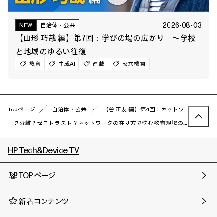
2026-08-03
NEW
自治体・公共
【山形 巧哉 編】第7回：学びの場の広がり ～学校
と地域のゆるい往復
教育
生成AI
連載
公共機関
Topページ
自治体・公共
【谷 正友 編】第4回：ネットワ
ーク分離？ゼロトラスト？ネットワークの在り方で悩む教育現場の
現状と対策
HP Tech&Device TV
TOPページ
新着コンテンツ