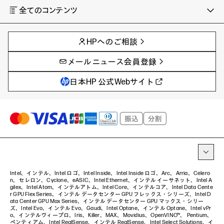
全てのコンテンツ
チャンネル
タグ
AIの進化と活用事例
事例
HPへのご相談
製品トレンド & レビュー
イベントレポート
サイバーセキュリティ
AI PC
メールニュース会員登録
教育とテクノロジー
AIワークステーション
自治体・公共
Poly
日本HP 公式Webサイト
ハイブリッドワーク
WXP（DEXツール）
ワークステーション
プリンター
タグ一覧
イベント・コラム
イベント・セミナー情報
コラム一覧
Intel、インテル、Intel ロゴ、Intel Inside、Intel Inside ロゴ、Arc、Arria、Celero
n、セレロン、Cyclone、eASIC、Intel Ethernet、インテル イーサネット、Intel A
gilex、Intel Atom、インテルアトム、Intel Core、インテルコア、Intel Data Cente
r GPU Flex Series、インテル データセンター GPU フレックス・シリーズ、Intel D
ata Center GPU Max Series、インテル データセンター GPU マックス・シリー
ズ、Intel Evo、インテル Evo、Gaudi、Intel Optane、インテル Optane、Intel vPr
o、インテルヴィープロ、Iris、Killer、MAX、Movidius、OpenVINO™、 Pentium、
ペンティアム、Intel RealSense、インテル RealSense、Intel Select Solutions、イ