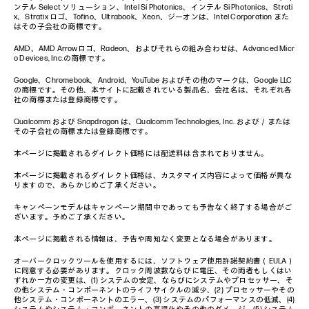
ンテル Select ソリューション、Intel Si Photonics、インテル Si Photonics、Strati
x、Stratix ロゴ、Tofino、Ultrabook、Xeon、ジーオンは、Intel Corporation また
はその子会社の商標です。
AMD、AMD Arrowロゴ、Radeon、およびそれらの組み合わせは、Advanced Micr
o Devices, Inc.の商標です。
Google、Chromebook、Android、YouTube およびその他のマークは、Google LLC
の商標です。その他、本サイトに記載されている製品名、会社名は、それぞれ各
社の商標または登録商標です。
Qualcomm および Snapdragon は、Qualcomm Technologies, Inc. および／または
その子会社の商標または登録商標です。
本ページに掲載されるダイレクト価格には配送料は含まれておりません。
本ページに掲載されるダイレクト価格は、カスタマイズ内容によって価格が異な
りますので、あらかじめご了承ください。
キャンペーンモデルはキャンペーン期間中であっても予告なく終了する場合がご
ざいます。予めご了承ください。
本ページに掲載される情報は、予告や周知なく変更となる場合があります。
オーバークロックツールを使用するには、ソフトウェア使用許諾契約書（EULA）
に同意する必要があります。クロック周波数ならびに電圧、その両者もしくはい
ずれか一方の変更は、(1) システムの安定、ならびにシステムやプロセッサー、そ
の他システム・コンポーネントのライフサイクルの減少、(2) プロセッサーやその
他システム・コンポーネントのエラー、(3) システムのパフォーマンスの低減、(4)