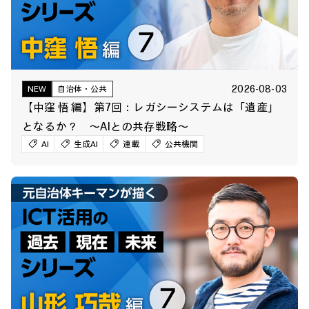
2026-08-03
NEW
自治体・公共
【中窪 悟 編】第7回：レガシーシステムは「遺産」
となるか？ ～AIとの共存戦略～
AI
生成AI
連載
公共機関