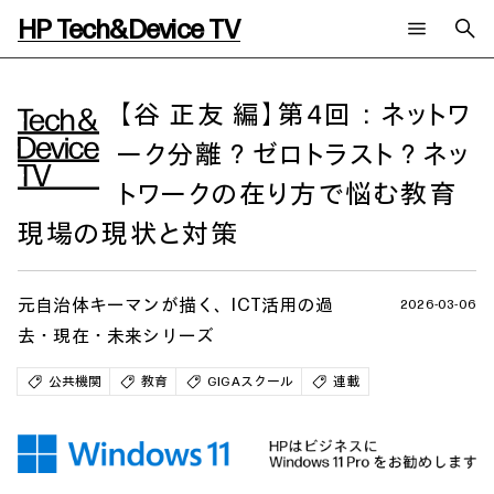
HP Tech&Device TV
新着コンテンツ
検索
HP Tech&Device TV 内のコンテンツを検索します。
【谷 正友 編】第4回：ネットワ
ーク分離？ゼロトラスト？ネッ
全てのコンテンツ
チャンネル
タグ
トワークの在り方で悩む教育
AIの進化と活用事例
事例
ご相談
製品トレンド & レビュー
イベントレポート
現場の現状と対策
サイバーセキュリティ
AI PC
メールニュース会員登録
教育とテクノロジー
AIワークステーション
元自治体キーマンが描く、ICT活用の過
自治体・公共
Poly
2026-03-06
日本HP 公式Webサイト
ハイブリッドワーク
WXP（DEXツール）
去・現在・未来シリーズ
ワークステーション
公共機関
教育
GIGAスクール
連載
プリンター
タグ一覧
イベント・コラム
イベント・セミナー情報
コラム一覧