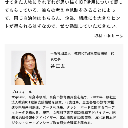
せてきた人物にそれぞれが思い描くICT活用について語っ
てもらっている。彼らの考えや軌跡をみることによっ
て、同じ自治体はもちろん、企業、組織にも大きなヒン
トが得られるはずなので、ぜひ熟読していただきたい。
取材：
中山 一弘
一般社団法人 教育ICT政策支援機構 代
表理事
谷 正友
プロフィール
大手SIer、奈良市役所、奈良市教育委員会を経て、2022年一般社団
法人教育ICT政策支援機構を設立、代表理事。全国各地の教育DX推
進や県域共同調達、データ利活用、ダッシュボードに関するコーデ
ィネータを務める。現在、文部科学省学校DX戦略アドバイザー、総
務省地域情報化アドバイザー、富山市教育DX政策監、JDiCE 日本デ
ジタル・シティズンシップ教育研究会理事を務める。