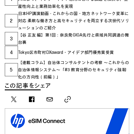
産性向上と業務効率化を実現
日本HP講演動画 - これからの国・地方ネットワーク変革に
2
対応 柔軟な働き方と高セキュリティを両立する次世代ソリ
ューションのご紹介
【谷 正友 編】第1回：奈良発GIGA先行と県域共同調達の舞
3
台裏
4
Tokyo区市町村DXaward・アイデア部門優秀賞受賞
【連載コラム】自治体コンサルタントの考察 ～これからの
5
自治体情報システム～「#3 教育分野のセキュリティ強靭
化の方向性（前編）」
この記事をシェア