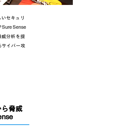
しいセキュリ
e Sense
脅威分析を提
るサイバー攻
から脅威
nse