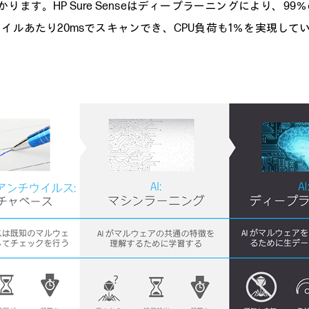
ります。HP Sure Senseはディープラーニングにより、99
ァイルあたり20msでスキャンでき、CPU負荷も1％を実現して