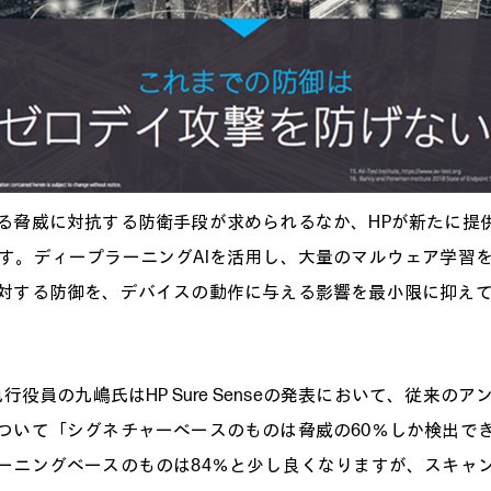
る脅威に対抗する防衛手段が求められるなか、HPが新たに提供
nseです。ディープラーニングAIを活用し、大量のマルウェア学
対する防御を、デバイスの動作に与える影響を最小限に抑え
執行役員の九嶋氏はHP Sure Senseの発表において、従来の
ついて「シグネチャーベースのものは脅威の60％しか検出で
ーニングベースのものは84％と少し良くなりますが、スキャ