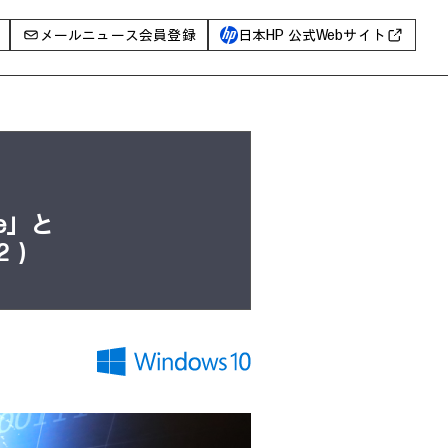
メールニュース会員登録
日本HP 公式Webサイト
事例
イベントレポート
I PC
AIワークステーション
e」と
Poly
2）
WXP（DEXツール）
グ一覧