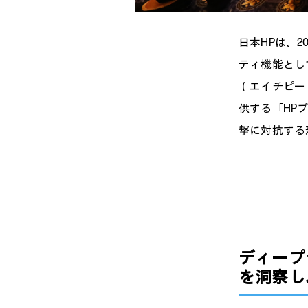
日本HPは、2
ティ機能として
（エイチピー
供する「HP
撃に対抗する
ディープ
を洞察し、