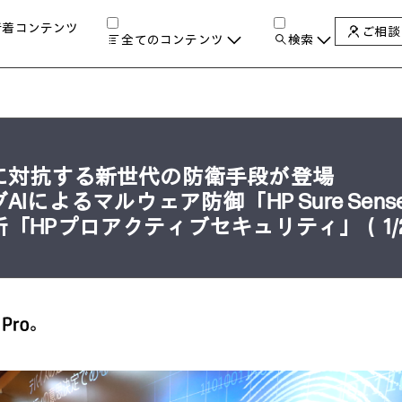
新着コンテンツ
ご相談
全てのコンテンツ
検索
チャンネル
タグ
検索します。
AIの進化と活用事例
製品トレンド & レビュー
サイバーセキュリティ
A
に対抗する新世代の防衛手段が登場
教育とテクノロジー
によるマルウェア防御「HP Sure Sens
自治体・公共
「HPプロアクティブセキュリティ」（1/
ハイブリッドワーク
ワークステーション
プリンター
タ