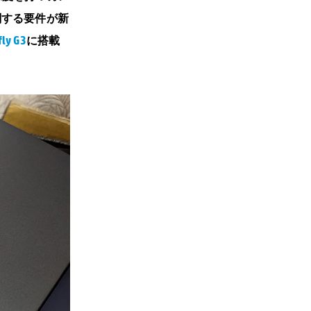
関する要件が新
fly G3
に搭載