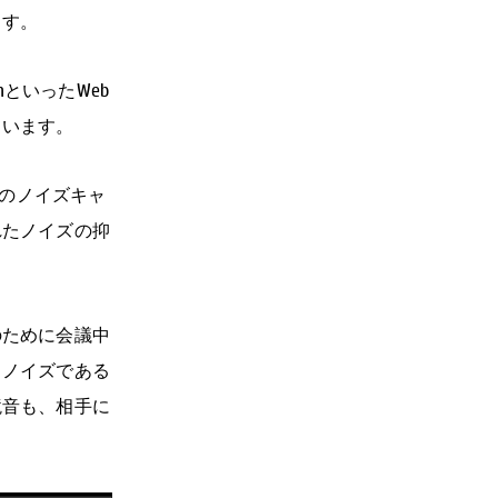
ます。
mといったWeb
ています。
スのノイズキャ
れたノイズの抑
のために会議中
、ノイズである
境音も、相手に