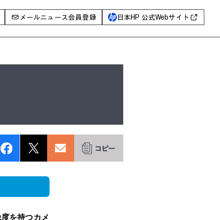
メールニュース会員登録
日本HP 公式Webサイト
事例
イベントレポート
I PC
AIワークステーション
Poly
WXP（DEXツール）
グ一覧
像度を持つカメ