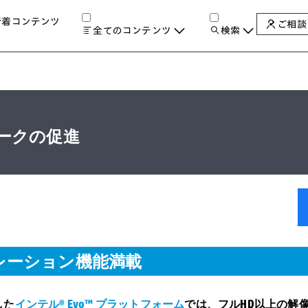
新着コンテンツ
ご相談
全てのコンテンツ
検索
チャンネル
タグ
検索します。
AIの進化と活用事例
製品トレンド & レビュー
サイバーセキュリティ
A
ークの促進
教育とテクノロジー
自治体・公共
ハイブリッドワーク
ワークステーション
プリンター
タ
レーション機能満載
した
インテル® Evo™ プラットフォーム
では、フルHD以上の解