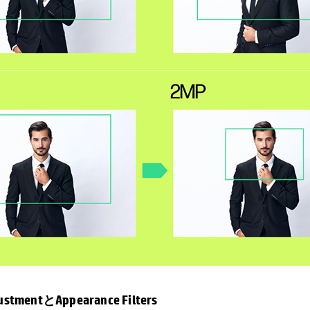
justmentとAppearance Filters