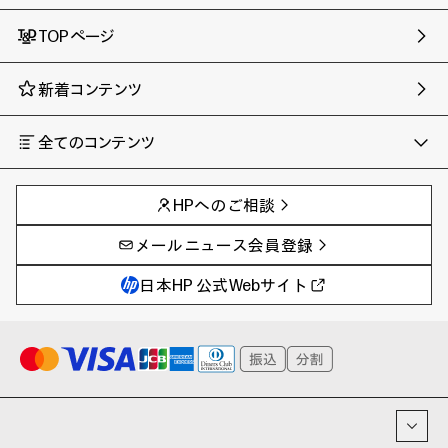
TOPページ
新着コンテンツ
全てのコンテンツ
チャンネル
タグ
AIの進化と活用事例
事例
HPへのご相談
製品トレンド & レビュー
イベントレポート
サイバーセキュリティ
AI PC
メールニュース会員登録
教育とテクノロジー
AIワークステーション
自治体・公共
Poly
日本HP 公式Webサイト
ハイブリッドワーク
WXP（DEXツール）
ワークステーション
プリンター
タグ一覧
イベント・コラム
イベント・セミナー情報
コラム一覧