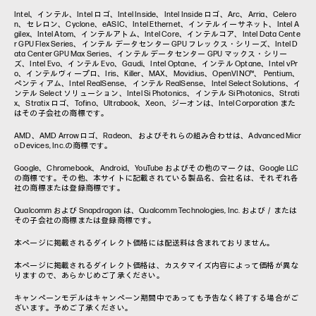
Intel、インテル、Intel ロゴ、Intel Inside、Intel Inside ロゴ、Arc、Arria、Celero
n、セレロン、Cyclone、eASIC、Intel Ethernet、インテル イーサネット、Intel A
gilex、Intel Atom、インテルアトム、Intel Core、インテルコア、Intel Data Cente
r GPU Flex Series、インテル データセンター GPU フレックス・シリーズ、Intel D
ata Center GPU Max Series、インテル データセンター GPU マックス・シリー
ズ、Intel Evo、インテル Evo、Gaudi、Intel Optane、インテル Optane、Intel vPr
o、インテルヴィープロ、Iris、Killer、MAX、Movidius、OpenVINO™、 Pentium、
ペンティアム、Intel RealSense、インテル RealSense、Intel Select Solutions、イ
ンテル Select ソリューション、Intel Si Photonics、インテル Si Photonics、Strati
x、Stratix ロゴ、Tofino、Ultrabook、Xeon、ジーオンは、Intel Corporation また
はその子会社の商標です。
AMD、AMD Arrowロゴ、Radeon、およびそれらの組み合わせは、Advanced Micr
o Devices, Inc.の商標です。
Google、Chromebook、Android、YouTube およびその他のマークは、Google LLC
の商標です。その他、本サイトに記載されている製品名、会社名は、それぞれ各
社の商標または登録商標です。
Qualcomm および Snapdragon は、Qualcomm Technologies, Inc. および／または
その子会社の商標または登録商標です。
本ページに掲載されるダイレクト価格には配送料は含まれておりません。
本ページに掲載されるダイレクト価格は、カスタマイズ内容によって価格が異な
りますので、あらかじめご了承ください。
キャンペーンモデルはキャンペーン期間中であっても予告なく終了する場合がご
ざいます。予めご了承ください。