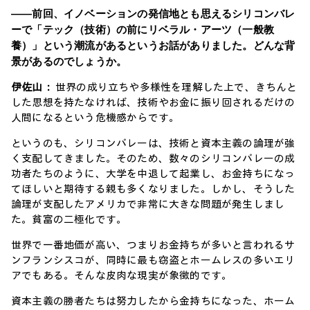
――前回、イノベーションの発信地とも思えるシリコンバレ
ーで「テック（技術）の前にリベラル・アーツ（一般教
養）」という潮流があるというお話がありました。どんな背
景があるのでしょうか。
伊佐山：
世界の成り立ちや多様性を理解した上で、きちんと
した思想を持たなければ、技術やお金に振り回されるだけの
人間になるという危機感からです。
というのも、シリコンバレーは、技術と資本主義の論理が強
く支配してきました。そのため、数々のシリコンバレーの成
功者たちのように、大学を中退して起業し、お金持ちになっ
てほしいと期待する親も多くなりました。しかし、そうした
論理が支配したアメリカで非常に大きな問題が発生しまし
た。貧富の二極化です。
世界で一番地価が高い、つまりお金持ちが多いと言われるサ
ンフランシスコが、同時に最も窃盗とホームレスの多いエリ
アでもある。そんな皮肉な現実が象徴的です。
資本主義の勝者たちは努力したから金持ちになった、ホーム