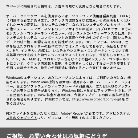
本ページに掲載される情報は、予告や周知なく変更となる場合があります。
オーバークロックツールを使用するには、ソフトウェア使用許諾契約書（EULA）
に同意する必要があります。クロック周波数ならびに電圧、その両者もしくはい
ずれか一方の変更は、(1) システムの安定、ならびにシステムやプロセッサー、そ
の他システム・コンポーネントのライフサイクルの減少、(2) プロセッサーやその
他システム・コンポーネントのエラー、(3) システムのパフォーマンスの低減、(4)
システムやシステム・コンポーネントの高温化やその他のダメージ、(5) システム
データの統一性に影響を与える可能性があります。HP、インテル、AMDは、仕
様を超えたプロセッサーの動作についてはテストをしておらず、保証をしませ
ん。HP、インテル、AMDは、システムやシステム・コンポーネントについて業
界基準の仕様を超えた動作についてはテストをしておらず、保証をしません。H
P、インテル、AMDは、プロセッサーならびにその他のシステム・コンポーネン
トについて、クロック周波数と電圧、その両者もしくはいずれか一方を変更して
使用した場合を含み、特定の使用用途に適合するという責任を負いません。
Windowsのエディション、またはバージョンによっては、ご利用いただけない機
能もあります。 Windowsの機能を最大限に活用するには、ハードウェア、ドライ
バー、およびソフトウェアのアップグレードや別途購入、またはBIOSのアップデ
ートが必要となる場合があります。 Windows 10は自動的にアップデートされ、常
に有効化されます。 ISPの料金が適用され、今後アップデートの際に要件が追加
される場合もあります。 詳細については、
http://www.microsoft.com/ja-jp/
をご
覧ください。
PDFファイルをご覧いただくには、Adobe® Reader®が必要です。
アドビシステム
ズ社のウェブサイト
より、ダウンロード（無料）の上ご覧ください。
ご相談、お問い合わせはお気軽にどうぞ