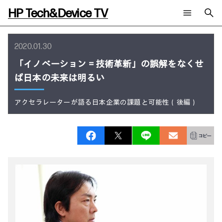
HP Tech&Device TV
新着コンテンツ
検索
2020.01.30
HP Tech&Device TV 内のコンテンツを検索します。
「イノベーション＝技術革新」の誤解をなくせ
全てのコンテンツ
ば日本の未来は明るい
チャンネル
タグ
AIの進化と活用事例
事例
ご相談
製品トレンド & レビュー
イベントレポート
アクセラレーターが語る日本企業の課題と可能性（後編）
サイバーセキュリティ
AI PC
メールニュース会員登録
教育とテクノロジー
AIワークステーション
自治体・公共
Poly
日本HP 公式Webサイト
ハイブリッドワーク
WXP（DEXツール）
ワークステーション
プリンター
タグ一覧
イベント・コラム
イベント・セミナー情報
コラム一覧