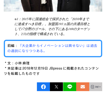
※1：2015年に国連総会で採択された「2030年まで
に達成すべき目標」。加盟国193ヵ国の共通目標と
して17分野のゴール、その下にある169のターゲッ
ト、232の指標で構成されている。
前編：
「大企業からイノベーションは興せない」は過去
の通説になりつつある。
＊文：小林 麻理
＊本記事は 2018年12月19日 JBpress に掲載されたコンテン
ツを転載したものです