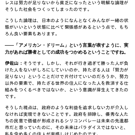
レスは努力が足りないから貧乏になったという明解な論理が
そうした社会をつくってしまったのです。
こうした論理は、日本のようになんとなくみんなが一緒の状
態がいいという状態に比べて緊張感があるという点で、もち
ろん良い要素もあります。
――「アメリカン・ドリーム」という言葉が表すように、実
力があれば勝者としての成功をつかめるということですね。
伊佐山：
そうです。しかし、それが行き過ぎて勝った人が負
けた人をないがしろにしていいのか、持たざる人は「努力が
足りない」ということだけで片付けていいのだろうか、努力
以外の要素で、持たざる世界の住人になった人を救済する仕
組みをつくるべきではないか、という意識が芽生えてきたの
です。
そうした視点は、政府のような利益を追求しない力が介入し
なければ実現できないことです。政府を排除し、優秀な人た
ちの民意で価値が形成されるシリコンバレーは未来の先進都
市だと思っていたのに、その未来はパラダイスではないと、
私を含め多くの住人が実感しはじめたのです。