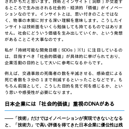
されがちだと思います。技術とインサイト（洞察）が交差す
るところで生み出される社会的・経済的「価値」がイノベー
ションなのです。インサイトとは、思い付きのことではな
く、物事の本質に対する深い理解を意味します。こうしたイ
ンサイトは技術面をいくら勉強しても持てるものではありま
せん。社会にどういう価値を生み出していくか、という発想
があることこそ大事なのです。
私が「持続可能な開発目標（SDGs）※1」に注目しているの
は、目指すべき「社会的価値」が具体的に挙げられており、
企業活動の目的として大いに参考になるからです。
例えば、交通事故の死傷者の数を半減させる、感染症による
死亡者数を３分の１まで削減するといったことなどです。も
ちろん前提として、こうした目的を見て何を感じるか、とい
う思いや感受性が必要になります。
日本企業には「社会的価値」重視のDNAがある
――「技術」だけではイノベーションが実現できないとなる
と、「技術力」で高い評価を得てきた日本企業に優位性は残