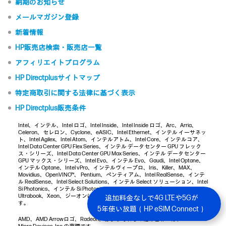
納期のお知らせ
メールマガジン登録
新着情報
HP販売店検索・販売店一覧
アフィリエイトプログラム
HP Directplusサイトマップ
特定商取引に関する法律に基づく表示
HP Directplus販売条件
Intel、インテル、Intel ロゴ、Intel Inside、Intel Inside ロゴ、Arc、Arria、
Celeron、セレロン、Cyclone、eASIC、Intel Ethernet、インテル イーサネッ
ト、Intel Agilex、Intel Atom、インテルアトム、Intel Core、インテルコア、
Intel Data Center GPU Flex Series、インテル データセンター GPU フレック
ス・シリーズ、Intel Data Center GPU Max Series、インテル データセンター
GPU マックス・シリーズ、Intel Evo、インテル Evo、Gaudi、Intel Optane、
インテル Optane、Intel vPro、インテルヴィープロ、Iris、Killer、MAX、
Movidius、OpenVINO™、 Pentium、ペンティアム、Intel RealSense、インテ
ル RealSense、Intel Select Solutions、インテル Select ソリューション、Intel
Si Photonics、インテル Si Photonics、Stratix、Stratix ロゴ、Tofino、
Ultrabook、Xeon、ジーオンは、Intel Corporation またはその子会社の商標で
追加料金なしで4G LTEや5Gが
す。
5年使い放題（HP eSIM Connect）
AMD、AMD Arrowロゴ、Radeon、およびそれらの組み合わせは、Advanced