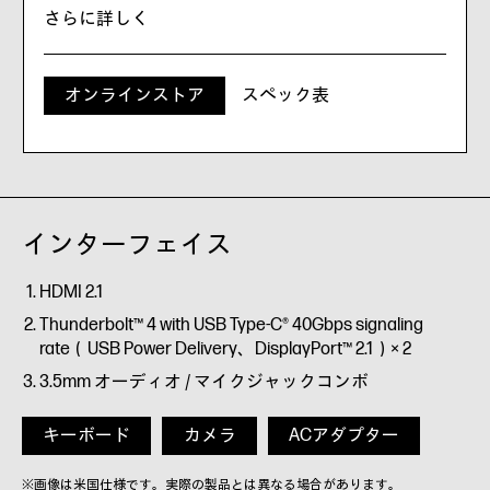
5MP AI Webカメラ（HP Auto Frame）、IRカメラ
さらに詳しく
※4
（Windows Hello対応）
、プライバシーシャッター付
き
Poly Studioオーディオ、4つのステレオスピーカー、 AI
オンラインストア
スペック表
ノイズリダクションで強化されたデュアルマイク
Wi-Fi 7、5G対応
※5
HP Wolf Security
インターフェイス
HDMI 2.1
Thunderbolt™ 4 with USB Type-C® 40Gbps signaling
rate（USB Power Delivery、DisplayPort™ 2.1）× 2
3.5mm オーディオ / マイクジャックコンボ
キーボード
カメラ
ACアダプター
※画像は米国仕様です。実際の製品とは異なる場合があります。