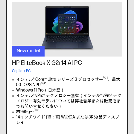
New model
HP EliteBook X G2i 14 AI PC
Copilot+ PC
※1
インテル® Core™ Ultra シリーズ 3 プロセッサー
、最大
※2
50 TOPS NPU
Windows 11 Pro（日本語）
インテル® vPro® テクノロジー無効（インテル® vPro® テク
ノロジー有効モデルについては弊社営業または販売店ま
でお問い合せください）
※3
約999g～
14インチワイド (16：10) WUXGA または3K 液晶ディスプ
レイ
オンボード32GB LPDDR5X メモリ
512 GB SSDまたは1 TB SSD (PCIe NVMe)