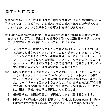
脚注と免責事項
掲載されているコピーおよび仕様は、情報提供および／または説明のみを目
的としています。掲載されている製品は実際の製品と異なる場合がありま
す。すべてのコンテンツは予告なく変更される場合があります。
※CES Innovation Awards™は、審査員に提出された説明資料に基づいて審
査されます。CTAは、提出された資料や主張内容の正確性を検証しておら
ず、受賞対象となった製品のテストも行っていません。
マルチコアは、特定のソフトウェア製品のパフォーマンスを向上させ
るために設計されています。すべてのお客様やソフトウェアアプリケ
ーションがこのテクノロジーの恩恵を受けられるとは限りません。パ
フォーマンスとクロック周波数は、アプリケーションのワークロード
やハードウェアおよびソフトウェアの構成によって異なります。イン
テルの番号はクロック速度の測定値ではありません。
NPUを必要とする機能やソフトウェアでは、ソフトウェアプロバイダ
ーまたはプラットフォームプロバイダーによるソフトウェアの購入、
サブスクリプション、または有効化が必要になる場合があります。ま
た、サードパーティ製ソフトウェアには、特定の構成または互換性要
件が適用される場合があります。NPUの潜在的な推論パフォーマンス
は、用途、構成、その他の要因によって異なります。
最軽量構成。実際の質量は仕様構成によって質量は異なります。
HPアプリとWindows OSが必要です。AI Magic Backgroundは、Poly
Camera Proで背景を最初に生成する際にGPU上で実行されます。