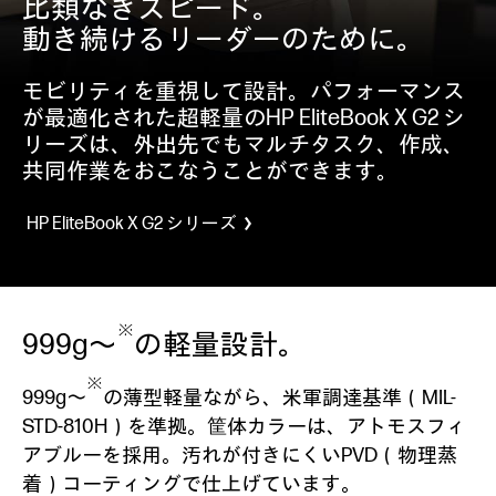
比類なきスピード。
動き続けるリーダーのために。
モビリティを重視して設計。パフォーマンス
が最適化された超軽量のHP EliteBook X G2 シ
リーズは、外出先でもマルチタスク、作成、
共同作業をおこなうことができます。
HP EliteBook X G2 シリーズ
※
999g～
の軽量設計。
※
999g～
の薄型軽量ながら、米軍調達基準（MIL-
STD-810H）を準拠。筐体カラーは、アトモスフィ
アブルーを採用。汚れが付きにくいPVD（物理蒸
着）コーティングで仕上げています。