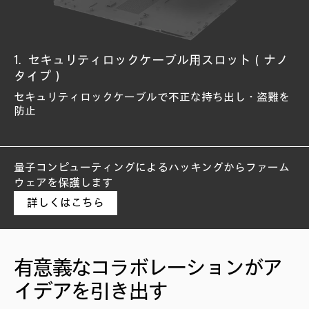
セキュリティロックケーブル用スロット（ナノ
HP Sure Run Gen5
HP Tamper Lock
プライバシーシャッター
顔認証カメラ
指紋認証センサー
HP Sure Recover Gen6
HP Sure Admin
HP Sure Start Gen7
HP Secure Erase
TPM 2.0セキュリティチップ
HP Endpoint Security Controller
HP BIOSphere Gen6
タイプ）
ハードウェアの変更および埋め込みなど攻撃を防御
スライド式のカバーをWebカメラにかけ、プライバシー
Windows Hello対応で立体検知するIRカメラ
Windows Hello対応で瞬時にサインインできるセンサー
ネットワーク経由で自動的にソフトウェアイメージを復
ウイルス対策などの主要なプロセスやアプリケーション
侵入される前にBIOSをロック
BIOS攻撃からの自己復旧およびランタイム侵入を検知
GPTの不正な変更や破損からの復旧とHDD/SSDのデータ
HDDからデータを完全消去、復元ソフトから不正復元を
暗号キーの生成、安全な保管および管理するためのマイ
BIOSレベルの攻撃から守りレジリエンスを実現するチッ
を保護
旧
を監視
※NIST SP800-193準拠
完全消去
防止
クロチップ
プ
セキュリティロックケーブルで不正な持ち出し・盗難を
※NIST SP 800-147（ISO 19678）準拠
※NIST SP 800-88準拠
※ISO 11889 準拠
防止
量子コンピューティングによるハッキングからファーム
ウェアを保護します
詳しくはこちら
有意義なコラボレーションがア
イデアを引き出す