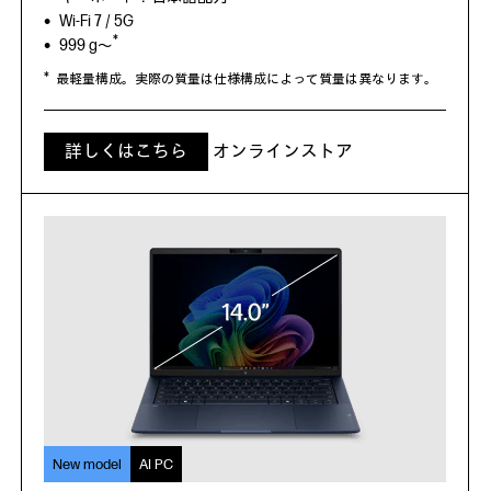
Wi-Fi 7 / 5G
Wi-Fi 7 / 5G
*
※
詳しくはこちら
オンラインストア
999 g～
約 1.314 kg～
*
最軽量構成。実際の質量は仕様構成によって質量は異なります。
詳しくはこちら
オンラインストア
詳しくはこちら
オンラインストア
AI PC
HP EliteBook 6 G1i 14
AI PC
Windows 11 Pro
New model
AI PC
インテル® Core™ Ultra プロセッサー、最大12TOPS NPU
HP EliteBook 8 G1i 13