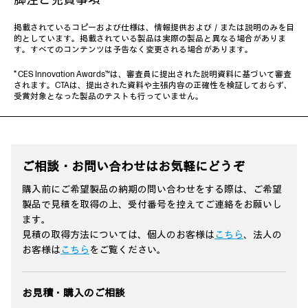
掲載されているコピーおよび仕様は、情報提供および／または説明のみを目
HP EliteBook 6 G1a 14
AI PC
的としています。掲載されている製品は実際の製品と異なる場合がありま
Copilot+ PC
す。すべてのコンテンツは予告なく変更される場合があります。
HP EliteBook 8 G1a 13
Windows 11 Pro
* CES Innovation Awards™は、審査員に提出された説明資料に基づいて審査
Copilot+ PC
されます。CTAは、提出された資料や主張内容の正確性を検証しておらず、
AMD Ryzen™ AI 300 プロセッサ、最大50TOPS NPU
受賞対象となった製品のテストも行っていません。
14インチワイド（16：10） WUXGA
Windows 11 Pro
キーボード：日本語配列
AMD Ryzen™ AI 300 プロセッサ、最大50TOPS NPU
Wi-Fi 6E/ LTE（4G）
13.3インチ（16：10） WUXGA
※
約 1.40 kg～
キーボード：日本語配列
Wi-Fi 7
ご相談・お問い合わせはお気軽にどうぞ
※
約 1.29 kg～
購入前にご希望製品の納期の問い合わせをする際は、ご希望
詳しくはこちら
オンラインストア
製品で見積を取得の上、受付番号を控えてご連絡をお願いし
ます。
詳しくはこちら
オンラインストア
見積の取得方法については、個人のお客様は
こちら
、法人の
お客様は
こちら
をご覧ください。
お見積・購入のご相談