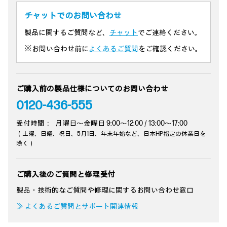
詳しくはこちら
オンラインストア
チャットでのお問い合わせ
製品に関するご質問など、
チャット
でご連絡ください。
※お問い合わせ前に
よくあるご質問
をご確認ください。
ご購入前の製品仕様についてのお問い合わせ
0120-436-555
受付時間：
月曜日～金曜日 9:00～12:00 / 13:00～17:00
（土曜、日曜、祝日、5月1日、年末年始など、日本HP指定の休業日を
AI PC
除く）
HP EliteBook 6 G1i 16
New model
AI PC
ご購入後のご質問と修理受付
Windows 11 Pro
HP EliteBook 8 G2iW 14
インテル® Core™ Ultra プロセッサー、最大12TOPS NPU
製品・技術的なご質問や修理に関するお問い合わせ窓口
インテル® vPro® プラットフォーム
Windows 11 Pro
≫ よくあるご質問とサポート関連情報
16インチワイド（16：10） WUXGA
インテル® Core™ シリーズ 3 プロセッサー、最大18 TOPS
キーボード：日本語配列
NPU