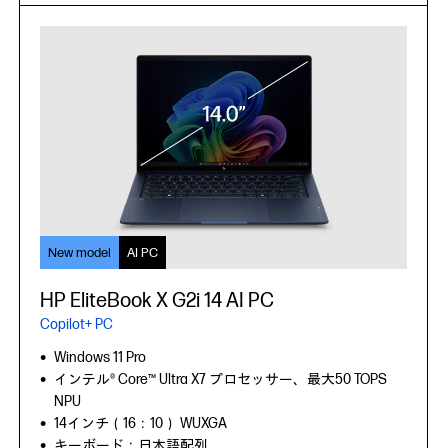
軽量、AI PC
New model
New model
AI PC
AI PC
HP EliteBook 635 Aero G11
HP EliteBook X G2i 14 AI PC
HP EliteBook 8 G2i 13 AI PC
Windows 11 Pro
Copilot+ PC
Copilot+ PC
AMD Ryzen™ 8000シリーズ・モバイル・プロセッサー
13.3インチワイド（16：10） WUXGA
Windows 11 Pro
Windows 11 Pro
キーボード：日本語配列
インテル® Core™ Ultra X7 プロセッサー、最大50 TOPS
インテル® Core™ Ultra シリーズ 3 プロセッサー、最大49
Wi-Fi 6E
NPU
TOPS NPU
※
約 0.99 kg～
14インチ（16：10） WUXGA
13.3インチ（16：10）WUXGA
キーボード：日本語配列
キーボード：日本語配列