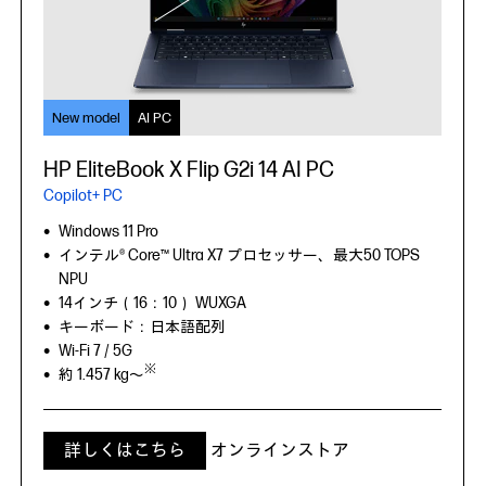
New model
New model
AI PC
AI PC
AI PC
HP EliteBook X Flip G2i 14 AI PC
HP EliteBook 8 Flip G2i 13 AI PC
HP EliteBook 6 G1i 13
Copilot+ PC
Copilot+ PC
Windows 11 Pro
インテル® Core™ Ultra プロセッサー、最大12TOPS NPU
Windows 11 Pro
Windows 11 Pro
インテル® vPro® プラットフォーム
インテル® Core™ Ultra X7 プロセッサー、最大50 TOPS
インテル® Core™ Ultra シリーズ 3 プロセッサー、最大49
13.3インチワイド（16：10） WUXGA
NPU
TOPS NPU
キーボード：日本語配列
14インチ（16：10） WUXGA
13.3インチ（16：10）WUXGA、タッチ対応
Wi-Fi 6E/ LTE（4G）
キーボード：日本語配列
キーボード：日本語配列
※
約 1.31 kg～
Wi-Fi 7 / 5G
Wi-Fi 7 / 5G
※
※
約 1.457 kg～
約 1.399 kg～
詳しくはこちら
オンラインストア
詳しくはこちら
詳しくはこちら
オンラインストア
オンラインストア