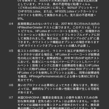
UV を使用する、50,000ドル未満の競合する代替品を比較対象
としています。テストは、黒の不透明塩ビ粘着フィルム
（L*:4.16 a:0,48 b:2,34 2,34）に対して、160%UF プリントモード
でHP 8733L Latex、または、HP 8321L Latexインクカートリッ
ジホワイトを使用して実施されました。見た目の不透明度＝
91%。
長期間黄ばみのないホワイトは、2017 年10 月に行われた社内の
HPWeatherOmeter テストに基づきます。このテストは、1 ドッ
ト ピクセル、HP Latex オーバーコートを使用して、何種類かの
ラミネーションを施さないリジッド フレキシブルメディアに対
して実施されました。黄ばみは、白敷きサンプルのL* とB* に基
づきます。ホワイトインク機能はオプションの場合があります
（HP ホワイトインクオプションキットの購入が必要）。
低コストの印刷において、ラミネート加工が実用的でないかコ
ストがかかり過ぎる場合は、HP Latex オーバーコートが耐擦過
性の向上に有効です。耐擦過性は、2018 年1 月のHP 社内テスト
において、粘着ビニールや塩ビバナーにプリントしたハードソ
ルベント（溶剤）インクに匹敵する耐擦過性を備えたHP Latex
R シリーズ用HP Latex インクおよびHP Latex 1500 プリンター用
HP Latex インクを使用したプリントと比較し、同等の耐擦過性
を確認。HPImagePermanenceLab による様々な素材に対する
見立てです。
臭いのプロファイルは素材によって大きく異なります。素材に
よっては、最終的なプリントの臭い性能に影響が生じる可能性
があります。
米国OSHAOSHA（職業安全衛生法）の要件を満たすための特
別な換気装置（空気ろ過システム）は必要ありません。一部の
モデルでは凝縮水分収集システムが提供されています。換気装
置の設置については、お客様の判断で行ってください。なお、