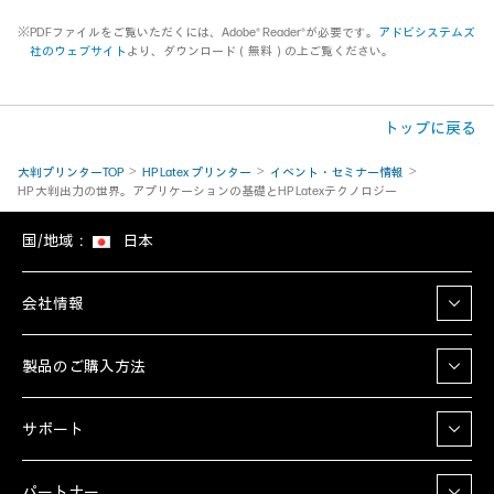
※PDFファイルをご覧いただくには、Adobe® Reader®が必要です。
アドビシステムズ
社のウェブサイト
より、ダウンロード（無料）の上ご覧ください。
トップに戻る
大判プリンターTOP
HP Latex プリンター
イベント・セミナー情報
HP 大判出力の世界。アプリケーションの基礎とHP Latexテクノロジー
国/地域：
日本
会社情報
製品のご購入方法
サポート
パートナー