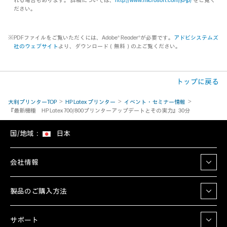
れる場合もあります。 詳細については、
http://www.microsoft.com/ja-jp/
をご覧く
ださい。
※PDFファイルをご覧いただくには、Adobe® Reader®が必要です。
アドビシステムズ
社のウェブサイト
より、ダウンロード（無料）の上ご覧ください。
トップに戻る
大判プリンターTOP
HP Latex プリンター
イベント・セミナー情報
『最新機種 HP Latex 700/800プリンターアップデートとその実力』30分
国/地域：
日本
会社情報
製品のご購入方法
サポート