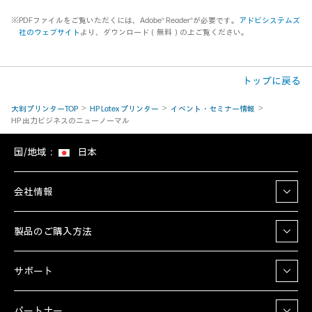
※PDFファイルをご覧いただくには、Adobe® Reader®が必要です。
アドビシステムズ
社のウェブサイト
より、ダウンロード（無料）の上ご覧ください。
トップに戻る
大判プリンターTOP
HP Latex プリンター
イベント・セミナー情報
HP 出力ビジネスのニューノーマル
国/地域：
日本
会社情報
製品のご購入方法
サポート
パートナー