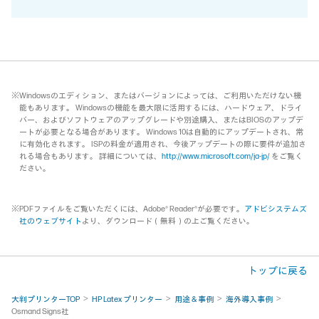
※Windowsのエディション、またはバージョンによっては、ご利用いただけない機
能もあります。 Windowsの機能を最大限に活用するには、ハードウェア、ドライ
バー、およびソフトウェアのアップグレードや別途購入、またはBIOSのアップデ
ートが必要となる場合があります。 Windows 10は自動的にアップデートされ、常
に有効化されます。 ISPの料金が適用され、今後アップデートの際に要件が追加さ
れる場合もあります。 詳細については、
http://www.microsoft.com/ja-jp/
をご覧く
ださい。
※PDFファイルをご覧いただくには、Adobe® Reader®が必要です。
アドビシステムズ
社のウェブサイト
より、ダウンロード（無料）の上ご覧ください。
トップに戻る
大判プリンターTOP
HP Latex プリンター
用途 & 事例
海外導入事例
Osmand Signs社