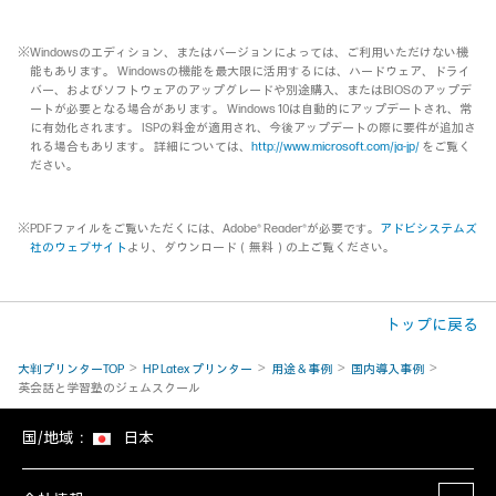
※Windowsのエディション、またはバージョンによっては、ご利用いただけない機
能もあります。 Windowsの機能を最大限に活用するには、ハードウェア、ドライ
バー、およびソフトウェアのアップグレードや別途購入、またはBIOSのアップデ
ートが必要となる場合があります。 Windows 10は自動的にアップデートされ、常
に有効化されます。 ISPの料金が適用され、今後アップデートの際に要件が追加さ
れる場合もあります。 詳細については、
http://www.microsoft.com/ja-jp/
をご覧く
ださい。
※PDFファイルをご覧いただくには、Adobe® Reader®が必要です。
アドビシステムズ
社のウェブサイト
より、ダウンロード（無料）の上ご覧ください。
トップに戻る
大判プリンターTOP
HP Latex プリンター
用途 & 事例
国内導入事例
英会話と学習塾のジェムスクール
国/地域：
日本