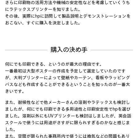
さらに印刷物の活用方法や機械の安定性などを考慮していくうち
にラテックスプリンターを知りました。
その後、実際にhpに訪問して製品説明とデモンストレーションを
おこない、すぐに購入を決定しました。
購入の決め手
何にでも印刷できる、というのが最大の理由です。
一番最初は大型ポスターの作成を予定して選定していたのです
が、大判プリンターによって壁紙やカーテン、看板やラッピング
バスなども作成することができるということを知ったのが一番大
きいです。
また、耐候性などで他メーカーさんの溶剤やラテックスも検討し
ましたが、何にでも印刷できる多用途性と印刷安定性でhpを選び
ました。溶剤以外にもUVプリンターも検討はしましたが、英会話
スクールで使うには用途がさすがに限られすぎるのかなと感じま
した。
また、空間が限られた事務所内で使うには換気などの問題もあり