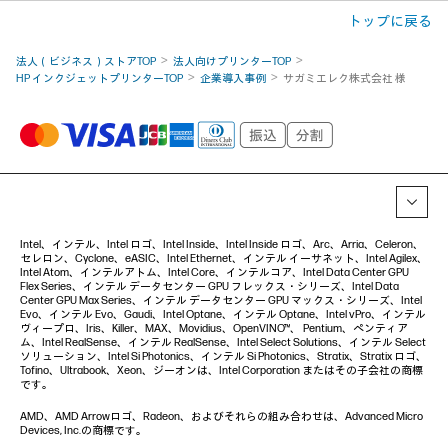
トップに戻る
法人（ビジネス）ストアTOP
法人向けプリンターTOP
HP インクジェットプリンターTOP
企業導入事例
サガミエレク株式会社 様
Intel、インテル、Intel ロゴ、Intel Inside、Intel Inside ロゴ、Arc、Arria、Celeron、
セレロン、Cyclone、eASIC、Intel Ethernet、インテル イーサネット、Intel Agilex、
Intel Atom、インテルアトム、Intel Core、インテルコア、Intel Data Center GPU
Flex Series、インテル データセンター GPU フレックス・シリーズ、Intel Data
Center GPU Max Series、インテル データセンター GPU マックス・シリーズ、Intel
Evo、インテル Evo、Gaudi、Intel Optane、インテル Optane、Intel vPro、インテル
ヴィープロ、Iris、Killer、MAX、Movidius、OpenVINO™、 Pentium、ペンティア
ム、Intel RealSense、インテル RealSense、Intel Select Solutions、インテル Select
ソリューション、Intel Si Photonics、インテル Si Photonics、Stratix、Stratix ロゴ、
Tofino、Ultrabook、Xeon、ジーオンは、Intel Corporation またはその子会社の商標
です。
AMD、AMD Arrowロゴ、Radeon、およびそれらの組み合わせは、Advanced Micro
Devices, Inc.の商標です。