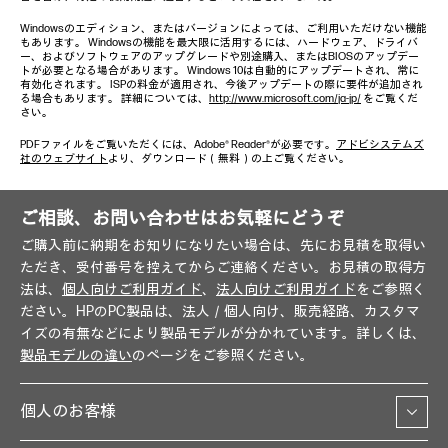
Windowsのエディション、またはバージョンによっては、ご利用いただけない機能
もあります。 Windowsの機能を最大限に活用するには、ハードウェア、ドライバ
ー、およびソフトウェアのアップグレードや別途購入、またはBIOSのアップデー
トが必要となる場合があります。 Windows 10は自動的にアップデートされ、常に
有効化されます。 ISPの料金が適用され、今後アップデートの際に要件が追加され
る場合もあります。 詳細については、
http://www.microsoft.com/ja-jp/
をご覧くだ
さい。
PDFファイルをご覧いただくには、Adobe® Reader®が必要です。
アドビシステムズ
社のウェブサイト
より、ダウンロード（無料）の上ご覧ください。
ご相談、お問い合わせはお気軽にどうぞ
ご購入前に納期をお知りになりたい場合は、先にお見積を取得い
ただき、受付番号を控えてからご連絡ください。お見積の取得方
法は、
個人向けご利用ガイド
、
法人向けご利用ガイド
をご参照く
ださい。HPのPC製品は、法人／個人向け、販売経路、カスタマ
イズの有無などにより製品モデルが分かれています。詳しくは、
製品モデルの違い
のページをご参照ください。
個人のお客様