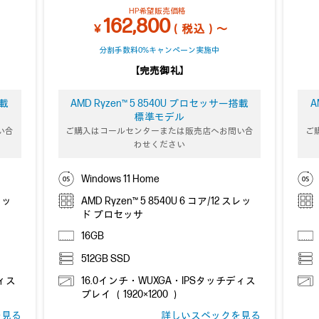
HP希望販売価格
162,800
￥
（税込）～
分割手数料0%キャンペーン実施中
【完売御礼】
搭載
AMD Ryzen™ 5 8540U プロセッサー搭載
A
標準モデル
い合
ご購入はコールセンターまたは販売店へお問い合
ご
わせください
Windows 11 Home
スレッ
AMD Ryzen™ 5 8540U 6 コア/12 スレッ
ド プロセッサ
16GB
512GB SSD
ディス
16.0インチ・WUXGA・IPSタッチディス
プレイ （1920×1200 ）
を見る
詳しいスペックを見る