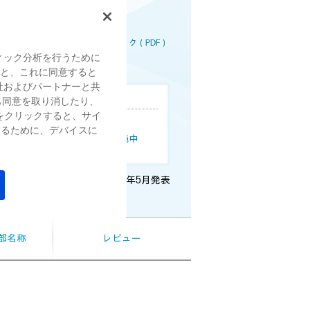
162,800
ュ
（税込）～
ー
を
読
覧はこちら
詳細スペック（PDF）
む.
ィック分析を行うために
同
すると、これに同意すると
じ
ペ
社およびパートナーと共
ー
も同意を取り消したり、
ン情報
ジ
をクリックすると、サイ
の
& Businessが20%オフ！
リ
するために、デバイスに
分割手数料0%キャンペーン実施中
ン
ク。
2024年5月発表
各部名称
レビュー