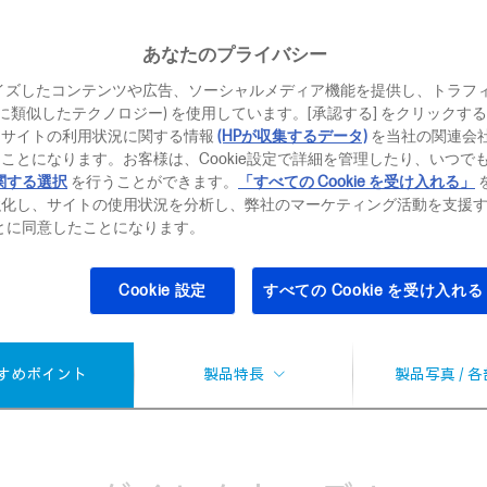
￥
ダイレクト価格
あなたのプライバシー
価格・モデル一
イズしたコンテンツや広告、ソーシャルメディア機能を提供し、トラフ
、それに類似したテクノロジー) を使用しています。[承認する] をクリック
当サイトの利用状況に関する情報
(HPが収集するデータ)
を当社の関連会
ことになります。お客様は、Cookie設定で詳細を管理したり、いつで
お得なキャンペー
関する選択
を行うことができます。
「すべての Cookie を受け入れる」
Office Home 
強化し、サイトの使用状況を分析し、弊社のマーケティング活動を支援
最大36回まで
ることに同意したことになります。
Cookie 設定
すべての Cookie を受け入れる
があります。
すめポイント
製品特長
製品写真 / 