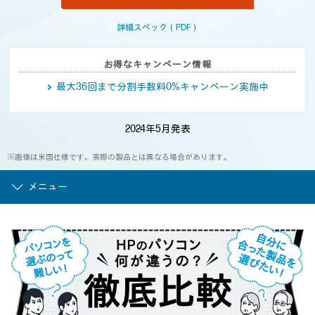
じ
ペ
ー
詳細スペック（PDF）
ジ
の
リ
お得なキャンペーン情報
ン
ク。
最大36回まで分割手数料0%キャンペーン実施中
2024年5月発表
※画像は米国仕様です。実際の製品とは異なる場合があります。
メニュー