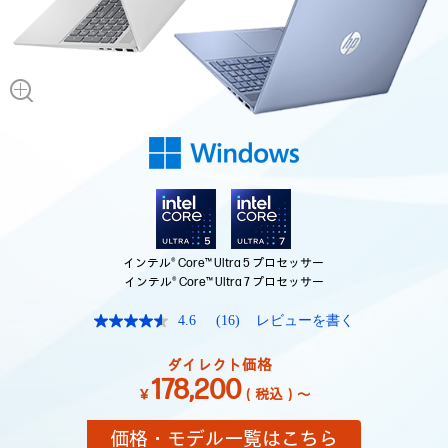
インテル® Core™ Ultra 5 プロセッサー
インテル® Core™ Ultra 7 プロセッサー
4.6
(16)
レビューを書く
レ
ビ
ュ
ダイレクト価格
ー
178,200
を
￥
（税込）～
読
む.
価格・モデル一覧はこちら
同