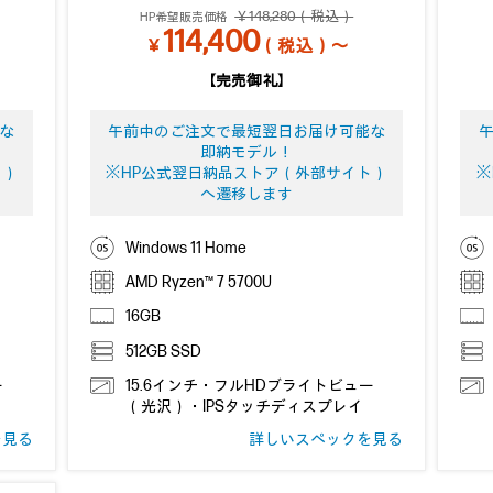
￥148,280（税込）
HP希望販売価格
114,400
￥
（税込）～
【完売御礼】
な
午前中のご注文で最短翌日お届け可能な
即納モデル！
ト）
※HP公式翌日納品ストア（外部サイト）
※
へ遷移します
Windows 11 Home
AMD Ryzen™ 7 5700U
16GB
512GB SSD
ー
15.6インチ・フルHDブライトビュー
（光沢）・IPSタッチディスプレイ
を見る
詳しいスペックを見る