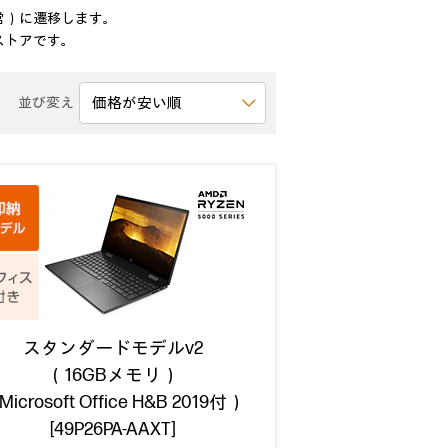
社運営）に遷移します。
なるストアです。
並び変え
スタンダードモデルv2
（16GBメモリ）
icrosoft Office H&B 2019付）
[49P26PA-AAXT]