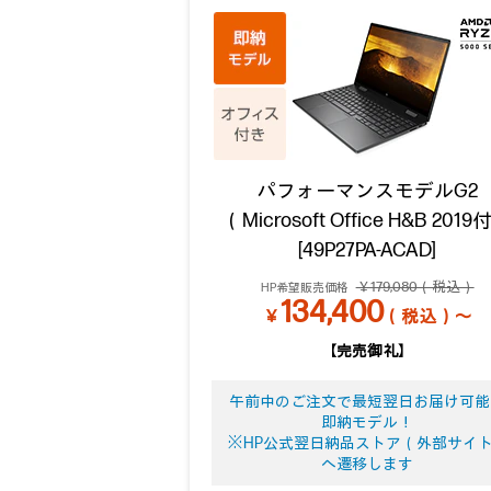
パフォーマンスモデルG2
（Microsoft Office H&B 201
[49P27PA-ACAD]
￥179,080（税込）
HP希望販売価格
134,400
￥
（税込）～
【完売御礼】
午前中のご注文で最短翌日お届け可能
即納モデル！
※HP公式翌日納品ストア（外部サイ
へ遷移します