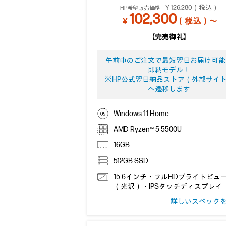
￥126,280（税込）
HP希望販売価格
102,300
￥
（税込）～
【完売御礼】
午前中のご注文で最短翌日お届け可能
即納モデル！
※HP公式翌日納品ストア（外部サイ
へ遷移します
Windows 11 Home
AMD Ryzen™ 5 5500U
16GB
512GB SSD
15.6インチ・フルHDブライトビュ
（光沢）・IPSタッチディスプレイ
詳しいスペック