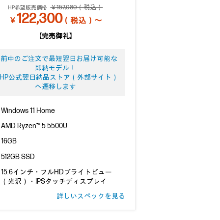
￥157,080（税込）
HP希望販売価格
122,300
￥
（税込）～
【完売御礼】
午前中のご注文で最短翌日お届け可能な
即納モデル！
HP公式翌日納品ストア（外部サイト）
へ遷移します
Windows 11 Home
AMD Ryzen™ 5 5500U
16GB
512GB SSD
15.6インチ・フルHDブライトビュー
（光沢）・IPSタッチディスプレイ
詳しいスペックを見る