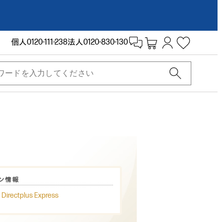
個人
0120-111-238
法人
0120-830-130
ン情報
ectplus Express