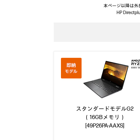
本ページ以降は外部サ
HP Dire
スタンダードモデルG2
（16GBメモリ）
[49P26PA-AAXS]