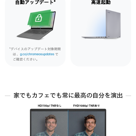
自動アップ
デート*
高速
起動
*デバイスのアップデート対象期間
は 、
g.co/chromeosupdates
で
ご確認ください。
家でもカフェでも常に最高の自分を演出