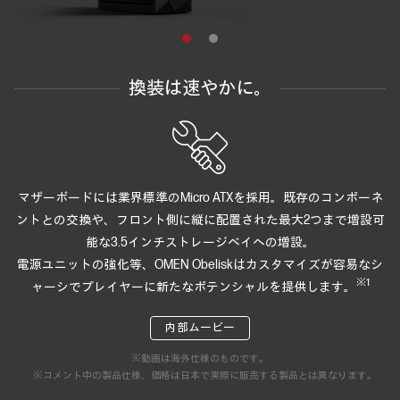
換装は速やかに。
マザーボードには業界標準のMicro ATXを採用。既存のコンポーネ
ントとの交換や、
フロント側に縦に配置された最大2つまで増設可
能な3.5インチストレージベイへの増設。
電源ユニットの強化等、OMEN Obeliskはカスタマイズが容易なシ
※1
ャーシで
プレイヤーに新たなポテンシャルを提供します。
内部ムービー
※動画は海外仕様のものです。
※コメント中の製品仕様、価格は日本で実際に販売する製品とは異なります。