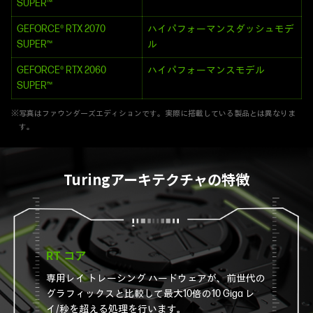
SUPER™
GEFORCE® RTX 2070
ハイパフォーマンスダッシュモデ
SUPER™
ル
GEFORCE® RTX 2060
ハイパフォーマンスモデル
SUPER™
※写真はファウンダーズエディションです。実際に搭載している製品とは異なりま
す。
Turingアーキテクチャの特徴
RT コア
専用レイ トレーシング ハードウェアが、前世代の
グラフィックスと比較して最大10倍の10 Giga レ
イ/秒を超える処理を行います。