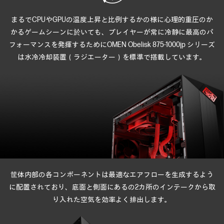
まるでCPUやGPUの温度上昇と比例するかの様に
心理的重圧のか
かるゲームシーンに於いても、
プレイヤーが常に冷静に最高のパ
フォーマンスを発揮するために
OMEN Obelisk 875-1000jp シリーズ
は
水冷冷却装置（ラジエーター）を標準で搭載しています。
筐体内部の各コンポーネントは最適なエアフローを生成するよう
に配置されており、
底面と側面にあるの2カ所のインテークから取
り入れた空気を効率よく排出します。