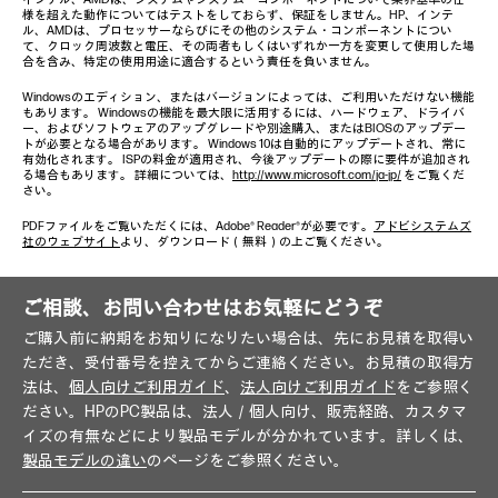
様を超えた動作についてはテストをしておらず、保証をしません。HP、インテ
ル、AMDは、プロセッサーならびにその他のシステム・コンポーネントについ
て、クロック周波数と電圧、その両者もしくはいずれか一方を変更して使用した場
合を含み、特定の使用用途に適合するという責任を負いません。
Windowsのエディション、またはバージョンによっては、ご利用いただけない機能
もあります。 Windowsの機能を最大限に活用するには、ハードウェア、ドライバ
ー、およびソフトウェアのアップグレードや別途購入、またはBIOSのアップデー
トが必要となる場合があります。 Windows 10は自動的にアップデートされ、常に
有効化されます。 ISPの料金が適用され、今後アップデートの際に要件が追加され
る場合もあります。 詳細については、
http://www.microsoft.com/ja-jp/
をご覧くだ
さい。
PDFファイルをご覧いただくには、Adobe® Reader®が必要です。
アドビシステムズ
社のウェブサイト
より、ダウンロード（無料）の上ご覧ください。
ご相談、お問い合わせはお気軽にどうぞ
ご購入前に納期をお知りになりたい場合は、先にお見積を取得い
ただき、受付番号を控えてからご連絡ください。お見積の取得方
法は、
個人向けご利用ガイド
、
法人向けご利用ガイド
をご参照く
ださい。HPのPC製品は、法人／個人向け、販売経路、カスタマ
イズの有無などにより製品モデルが分かれています。詳しくは、
製品モデルの違い
のページをご参照ください。