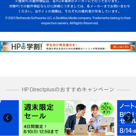
※推奨PCの動作検証は、各PC/半導体のメーカーにて行っております。
対象PCでの動作保証ならびに詳細につきましては、各メーカーまでお問い合わせ
ください。当サイトの商標は、それぞれの権利者が所有しています。
© 2023 Bethesda Softworks LLC, a ZeniMax Media company. Trademarks belong to their
respective owners. All Rights Reserved.
HP Directplusのおすすめキャンペーン