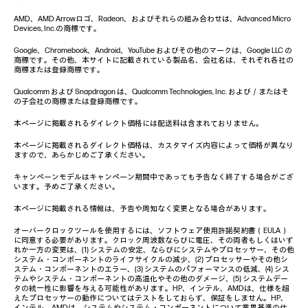
AMD、AMD Arrowロゴ、Radeon、およびそれらの組み合わせは、Advanced Micro
Devices, Inc.の商標です。
Google、Chromebook、Android、YouTube およびその他のマークは、Google LLC の
商標です。その他、本サイトに記載されている製品名、会社名は、それぞれ各社の
商標または登録商標です。
Qualcomm および Snapdragon は、Qualcomm Technologies, Inc. および／またはそ
の子会社の商標または登録商標です。
本ページに掲載されるダイレクト価格には配送料は含まれておりません。
本ページに掲載されるダイレクト価格は、カスタマイズ内容によって価格が異なり
ますので、あらかじめご了承ください。
キャンペーンモデルはキャンペーン期間中であっても予告なく終了する場合がござ
います。予めご了承ください。
本ページに掲載される情報は、予告や周知なく変更となる場合があります。
オーバークロックツールを使用するには、ソフトウェア使用許諾契約書（EULA）
に同意する必要があります。クロック周波数ならびに電圧、その両者もしくはいず
れか一方の変更は、(1) システムの安定、ならびにシステムやプロセッサー、その他
システム・コンポーネントのライフサイクルの減少、(2) プロセッサーやその他シ
ステム・コンポーネントのエラー、(3) システムのパフォーマンスの低減、(4) シス
テムやシステム・コンポーネントの高温化やその他のダメージ、(5) システムデー
タの統一性に影響を与える可能性があります。HP、インテル、AMDは、仕様を超
えたプロセッサーの動作についてはテストをしておらず、保証をしません。HP、
インテル、AMDは、システムやシステム・コンポーネントについて業界基準の仕