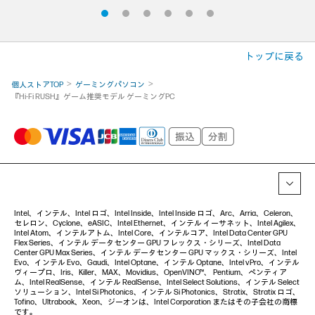
トップに戻る
個人ストアTOP
ゲーミングパソコン
『Hi-Fi RUSH』ゲーム推奨モデル ゲーミングPC
Intel、インテル、Intel ロゴ、Intel Inside、Intel Inside ロゴ、Arc、Arria、Celeron、
セレロン、Cyclone、eASIC、Intel Ethernet、インテル イーサネット、Intel Agilex、
Intel Atom、インテルアトム、Intel Core、インテルコア、Intel Data Center GPU
Flex Series、インテル データセンター GPU フレックス・シリーズ、Intel Data
Center GPU Max Series、インテル データセンター GPU マックス・シリーズ、Intel
Evo、インテル Evo、Gaudi、Intel Optane、インテル Optane、Intel vPro、インテル
ヴィープロ、Iris、Killer、MAX、Movidius、OpenVINO™、 Pentium、ペンティア
ム、Intel RealSense、インテル RealSense、Intel Select Solutions、インテル Select
ソリューション、Intel Si Photonics、インテル Si Photonics、Stratix、Stratix ロゴ、
Tofino、Ultrabook、Xeon、ジーオンは、Intel Corporation またはその子会社の商標
です。