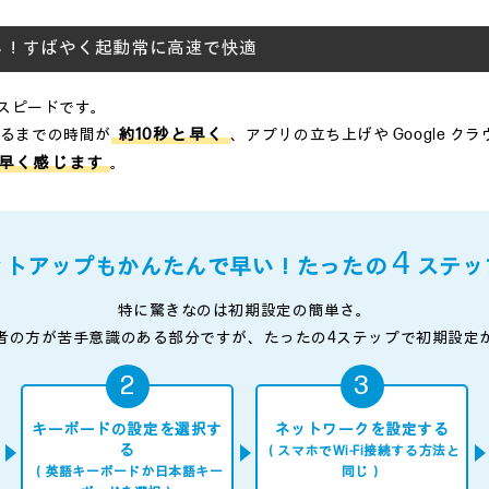
し！すばやく起動常に高速で快適
そのスピードです。
なるまでの時間が
約10秒と早く
、アプリの立ち上げや Google 
早く感じます
。
4
ットアップもかんたんで早い！たったの
ステッ
特に驚きなのは初期設定の簡単さ。
者の方が苦手意識のある部分ですが、たったの4ステップで初期設定
キーボードの設定を選択す
ネットワークを設定する
る
（スマホでWi-Fi接続する方法と
（英語キーボードか日本語キー
同じ）