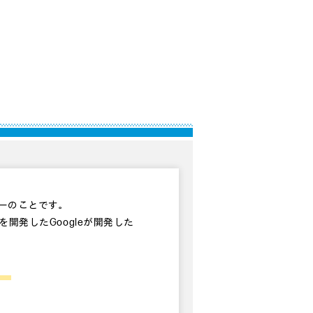
ーターのことです。
idを開発したGoogleが開発した
。