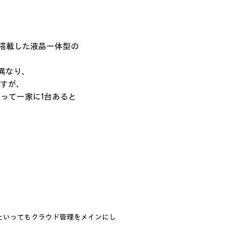
 OSを搭載した液晶一体型の
は異なり、
すが、
相まって一家に1台あると
違いは何といってもクラウド管理をメインにし