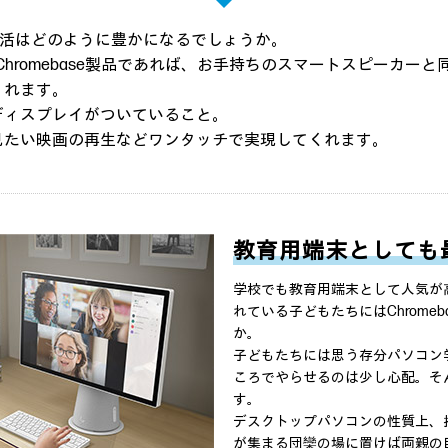
たの生活はどのように豊かになるでしょうか。
応しているChromebase製品であれば、お手持ちのスマートスピーカーと
くれます。
ディスプレイがついていること。
見たい映画の再生などワンタッチで実現してくれます。
教育用端末としても
学校でも教育用端末として人気が高い
れている子どもたちにはChrome
か。
子どもたちには思う存分パソコン
ころでやらせるのは少し心配。そんな
す。
デスクトップパソコンの性質上、
が集まる団欒の場に置けば両親の