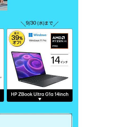
9/30
(水)まで