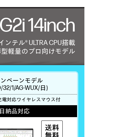
G2i 14inch
インテル® ULTRA CPU搭載
薄型軽量のプロ向けモデル
ャンペーンモデル
0/32/1/AG-WUX/日)
充電対応ワイヤレスマウス付
業日納品対応