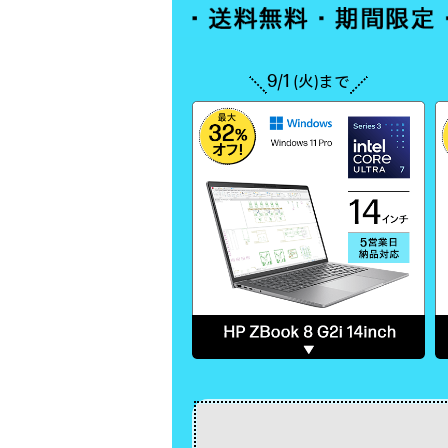
9/1
(火)まで