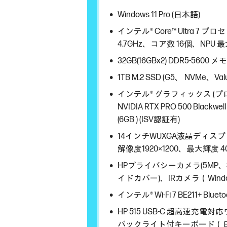
Windows 11 Pro (日本語)
インテル® Core™ Ultra 7 
4.7GHz、コア数 16個、NPU 最
32GB(16GBx2) DDR5-5600 メ
1TB M.2 SSD (G5、 NVMe、Val
インテル® グラフィックス (
NVIDIA RTX PRO 500 Blackwell
(6GB ) (ISV認証有)
14インチWUXGA液晶ディ
解像度1920×1200、最大輝度 4
HPプライバシーカメラ(5MP、
イドカバー)、IRカメラ（Window
インテル® Wi-Fi 7 BE211+ Blueto
HP 515 USB-C 超高速充
バックライト付キーボード（