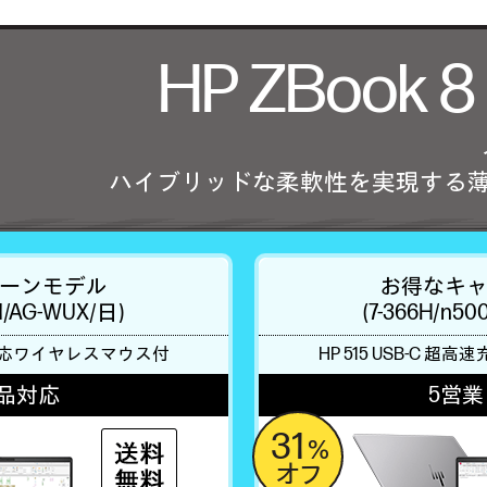
HP ZBook 8 
ハイブリッドな柔軟性を実現する
ーンモデル
お得なキ
/1/AG-WUX/日)
(7-366H/n50
応ワイヤレスマウス付
HP 515 USB-C
超高速
品対応
5営
31
%
オフ