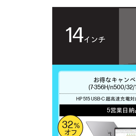
14
インチ
お得なキャンペ
(7-356H/n500/32
HP 515 USB-C
超高速充電対
5営業日納
32
%
オフ