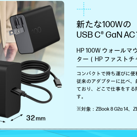
新たな100Wの
USB C® GaN
HP 100W ウォールマウ
ター（HP ファスト
コンパクトで持ち運びに便
従来のアダプターに比べ、最
ており、どこで仕事をする
す。
※対象：ZBook 8 G2a 14、ZBo