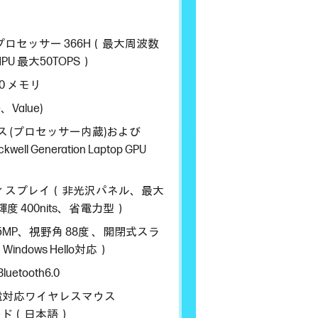
a 7 プロセッサー 366H（最大周波数
PU 最大50TOPS）
600 メモリ
e、Value)
ス (プロセッサー内蔵)および
ckwell Generation Laptop GPU
ディスプレイ（非光沢パネル、最大
輝度 400nits、省電力型）
MP、視野角 88度 、開閉式スラ
ndows Hello対応）
luetooth6.0
高速充電対応ワイヤレスマウス
ード（日本語）