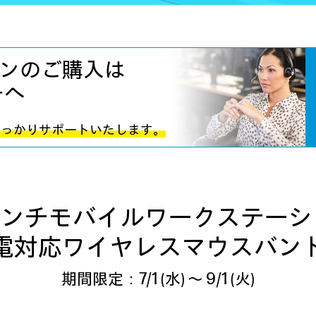
ンの
ご購入は
ーへ
しっかりサポートいたします。
インチ
モバイルワークステーシ
電対応ワイヤレスマウス
バン
7/1
9/1
期間限定：
(水) ～
(火)