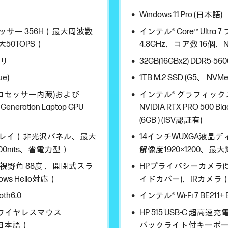
Windows 11 Pro (日本語)
プロセッサー 356H（最大周波数
インテル® Core™ Ultr
大50TOPS）
4.8GHz、コア数 16個、N
モリ
32GB(16GBx2) DDR5-5
ue)
1TB M.2 SSD (G5、 NVM
プロセッサー内蔵)および
インテル® グラフィック
 Generation Laptop GPU
NVIDIA RTX PRO 500 Bla
(6GB ) (ISV認証有)
スプレイ（非光沢パネル、最大
14インチWUXGA液晶
00nits、省電力型）
解像度1920×1200、最大
視野角 88度 、開閉式スラ
HPプライバシーカメラ(5
s Hello対応）
イドカバー)、IRカメラ（Wi
oth6.0
インテル® Wi-Fi 7 BE211+ B
電対応ワイヤレスマウス
HP 515 USB-C 超
日本語）
バックライト付キーボ