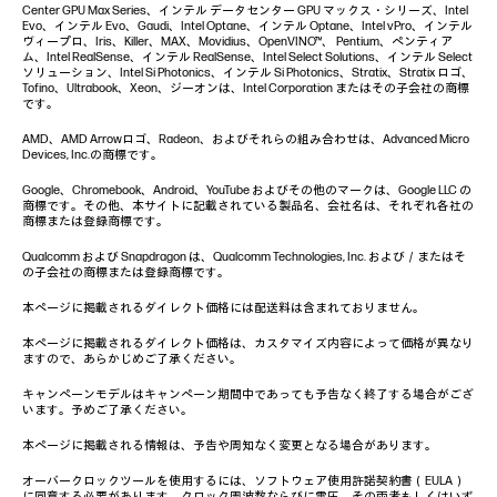
Center GPU Max Series、インテル データセンター GPU マックス・シリーズ、Intel
Evo、インテル Evo、Gaudi、Intel Optane、インテル Optane、Intel vPro、インテル
ヴィープロ、Iris、Killer、MAX、Movidius、OpenVINO™、 Pentium、ペンティア
ム、Intel RealSense、インテル RealSense、Intel Select Solutions、インテル Select
ソリューション、Intel Si Photonics、インテル Si Photonics、Stratix、Stratix ロゴ、
Tofino、Ultrabook、Xeon、ジーオンは、Intel Corporation またはその子会社の商標
です。
AMD、AMD Arrowロゴ、Radeon、およびそれらの組み合わせは、Advanced Micro
Devices, Inc.の商標です。
Google、Chromebook、Android、YouTube およびその他のマークは、Google LLC の
商標です。その他、本サイトに記載されている製品名、会社名は、それぞれ各社の
商標または登録商標です。
Qualcomm および Snapdragon は、Qualcomm Technologies, Inc. および／またはそ
の子会社の商標または登録商標です。
本ページに掲載されるダイレクト価格には配送料は含まれておりません。
本ページに掲載されるダイレクト価格は、カスタマイズ内容によって価格が異なり
ますので、あらかじめご了承ください。
キャンペーンモデルはキャンペーン期間中であっても予告なく終了する場合がござ
います。予めご了承ください。
本ページに掲載される情報は、予告や周知なく変更となる場合があります。
オーバークロックツールを使用するには、ソフトウェア使用許諾契約書（EULA）
に同意する必要があります。クロック周波数ならびに電圧、その両者もしくはいず