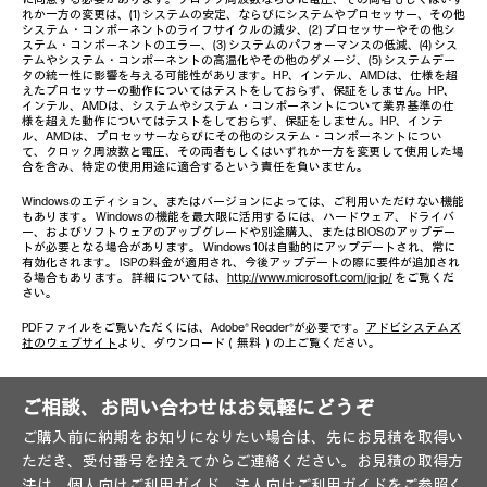
れか一方の変更は、(1) システムの安定、ならびにシステムやプロセッサー、その他
システム・コンポーネントのライフサイクルの減少、(2) プロセッサーやその他シ
ステム・コンポーネントのエラー、(3) システムのパフォーマンスの低減、(4) シス
テムやシステム・コンポーネントの高温化やその他のダメージ、(5) システムデー
タの統一性に影響を与える可能性があります。HP、インテル、AMDは、仕様を超
えたプロセッサーの動作についてはテストをしておらず、保証をしません。HP、
インテル、AMDは、システムやシステム・コンポーネントについて業界基準の仕
様を超えた動作についてはテストをしておらず、保証をしません。HP、インテ
ル、AMDは、プロセッサーならびにその他のシステム・コンポーネントについ
て、クロック周波数と電圧、その両者もしくはいずれか一方を変更して使用した場
合を含み、特定の使用用途に適合するという責任を負いません。
Windowsのエディション、またはバージョンによっては、ご利用いただけない機能
もあります。 Windowsの機能を最大限に活用するには、ハードウェア、ドライバ
ー、およびソフトウェアのアップグレードや別途購入、またはBIOSのアップデー
トが必要となる場合があります。 Windows 10は自動的にアップデートされ、常に
有効化されます。 ISPの料金が適用され、今後アップデートの際に要件が追加され
る場合もあります。 詳細については、
http://www.microsoft.com/ja-jp/
をご覧くだ
さい。
PDFファイルをご覧いただくには、Adobe® Reader®が必要です。
アドビシステムズ
社のウェブサイト
より、ダウンロード（無料）の上ご覧ください。
ご相談、お問い合わせはお気軽にどうぞ
ご購入前に納期をお知りになりたい場合は、先にお見積を取得い
ただき、受付番号を控えてからご連絡ください。お見積の取得方
法は、
個人向けご利用ガイド
、
法人向けご利用ガイド
をご参照く