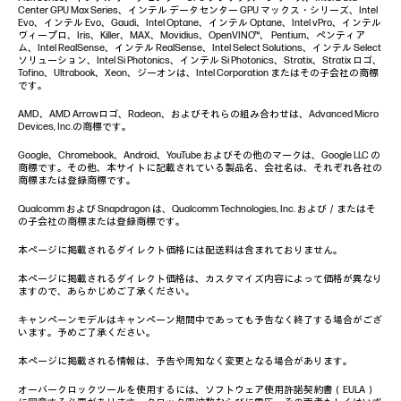
Center GPU Max Series、インテル データセンター GPU マックス・シリーズ、Intel
Evo、インテル Evo、Gaudi、Intel Optane、インテル Optane、Intel vPro、インテル
ヴィープロ、Iris、Killer、MAX、Movidius、OpenVINO™、 Pentium、ペンティア
ム、Intel RealSense、インテル RealSense、Intel Select Solutions、インテル Select
ソリューション、Intel Si Photonics、インテル Si Photonics、Stratix、Stratix ロゴ、
Tofino、Ultrabook、Xeon、ジーオンは、Intel Corporation またはその子会社の商標
です。
AMD、AMD Arrowロゴ、Radeon、およびそれらの組み合わせは、Advanced Micro
Devices, Inc.の商標です。
Google、Chromebook、Android、YouTube およびその他のマークは、Google LLC の
商標です。その他、本サイトに記載されている製品名、会社名は、それぞれ各社の
商標または登録商標です。
Qualcomm および Snapdragon は、Qualcomm Technologies, Inc. および／またはそ
の子会社の商標または登録商標です。
本ページに掲載されるダイレクト価格には配送料は含まれておりません。
本ページに掲載されるダイレクト価格は、カスタマイズ内容によって価格が異なり
ますので、あらかじめご了承ください。
キャンペーンモデルはキャンペーン期間中であっても予告なく終了する場合がござ
います。予めご了承ください。
本ページに掲載される情報は、予告や周知なく変更となる場合があります。
オーバークロックツールを使用するには、ソフトウェア使用許諾契約書（EULA）