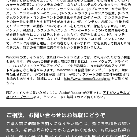
に同意する必要があります。クロック周波数ならびに電圧、その両者もしくはいず
れか一方の変更は、(1) システムの安定、ならびにシステムやプロセッサー、その他
システム・コンポーネントのライフサイクルの減少、(2) プロセッサーやその他シ
ステム・コンポーネントのエラー、(3) システムのパフォーマンスの低減、(4) シス
テムやシステム・コンポーネントの高温化やその他のダメージ、(5) システムデー
タの統一性に影響を与える可能性があります。HP、インテル、AMDは、仕様を超
えたプロセッサーの動作についてはテストをしておらず、保証をしません。HP、
インテル、AMDは、システムやシステム・コンポーネントについて業界基準の仕
様を超えた動作についてはテストをしておらず、保証をしません。HP、インテ
ル、AMDは、プロセッサーならびにその他のシステム・コンポーネントについ
て、クロック周波数と電圧、その両者もしくはいずれか一方を変更して使用した場
合を含み、特定の使用用途に適合するという責任を負いません。
Windowsのエディション、またはバージョンによっては、ご利用いただけない機能
もあります。 Windowsの機能を最大限に活用するには、ハードウェア、ドライバ
ー、およびソフトウェアのアップグレードや別途購入、またはBIOSのアップデー
トが必要となる場合があります。 Windows 10は自動的にアップデートされ、常に
有効化されます。 ISPの料金が適用され、今後アップデートの際に要件が追加され
る場合もあります。 詳細については、
http://www.microsoft.com/ja-jp/
をご覧くだ
さい。
PDFファイルをご覧いただくには、Adobe® Reader®が必要です。
アドビシステムズ
社のウェブサイト
より、ダウンロード（無料）の上ご覧ください。
ご相談、お問い合わせはお気軽にどうぞ
ご購入前に納期をお知りになりたい場合は、先にお見積を取得い
ただき、受付番号を控えてからご連絡ください。お見積の取得方