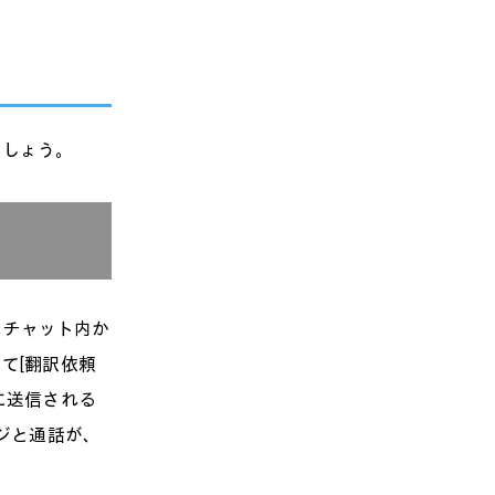
ましょう。
はチャット内か
て[翻訳依頼
に送信される
ジと通話が、