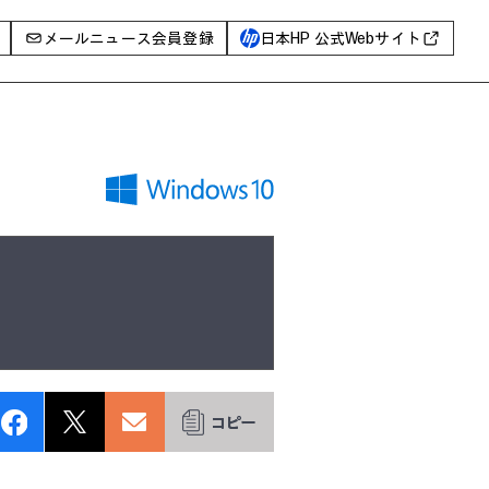
メールニュース会員登録
日本HP 公式Webサイト
事例
イベントレポート
I PC
AIワークステーション
Poly
WXP（DEXツール）
グ一覧