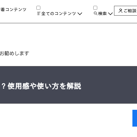
新着コンテンツ
ご相談
全てのコンテンツ
検索
チャンネル
タグ
検索します。
AIの進化と活用事例
製品トレンド & レビュー
サイバーセキュリティ
A
教育とテクノロジー
自治体・公共
ハイブリッドワーク
性は？使用感や使い方を解説
ワークステーション
プリンター
タ