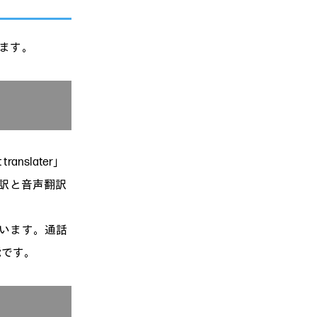
します。
nslater」
翻訳と音声翻訳
ています。通話
能です。