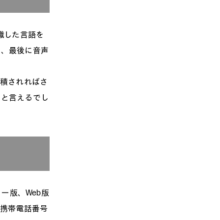
識した言語を
し、最後に音声
蓄積されればさ
くと言えるでし
ュー版、Web版
や携帯電話番号