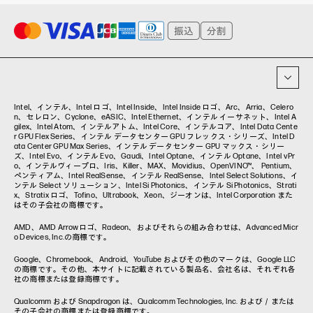
ワークステーション
プリンター
タグ一覧
イベント・コラム
イベント・セミナー情報
コラム一覧
Intel、インテル、Intel ロゴ、Intel Inside、Intel Inside ロゴ、Arc、Arria、Celero
n、セレロン、Cyclone、eASIC、Intel Ethernet、インテル イーサネット、Intel A
gilex、Intel Atom、インテルアトム、Intel Core、インテルコア、Intel Data Cente
r GPU Flex Series、インテル データセンター GPU フレックス・シリーズ、Intel D
ata Center GPU Max Series、インテル データセンター GPU マックス・シリー
ズ、Intel Evo、インテル Evo、Gaudi、Intel Optane、インテル Optane、Intel vPr
o、インテルヴィープロ、Iris、Killer、MAX、Movidius、OpenVINO™、 Pentium、
ペンティアム、Intel RealSense、インテル RealSense、Intel Select Solutions、イ
ンテル Select ソリューション、Intel Si Photonics、インテル Si Photonics、Strati
x、Stratix ロゴ、Tofino、Ultrabook、Xeon、ジーオンは、Intel Corporation また
はその子会社の商標です。
AMD、AMD Arrowロゴ、Radeon、およびそれらの組み合わせは、Advanced Micr
o Devices, Inc.の商標です。
Google、Chromebook、Android、YouTube およびその他のマークは、Google LLC
の商標です。その他、本サイトに記載されている製品名、会社名は、それぞれ各
社の商標または登録商標です。
Qualcomm および Snapdragon は、Qualcomm Technologies, Inc. および／または
その子会社の商標または登録商標です。