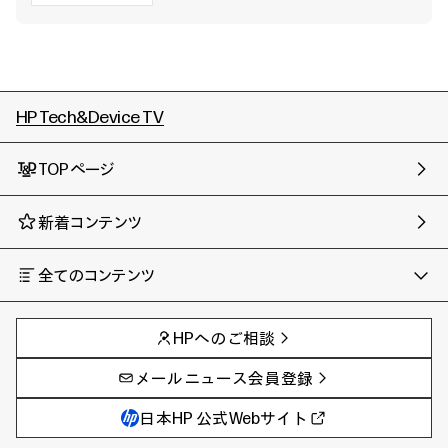
HP Tech&Device TV
TOPページ
新着コンテンツ
全てのコンテンツ
チャンネル
タグ
AIの進化と活用事例
事例
HPへのご相談
製品トレンド & レビュー
イベントレポート
サイバーセキュリティ
AI PC
メールニュース会員登録
教育とテクノロジー
AIワークステーション
自治体・公共
Poly
日本HP 公式Webサイト
ハイブリッドワーク
WXP（DEXツール）