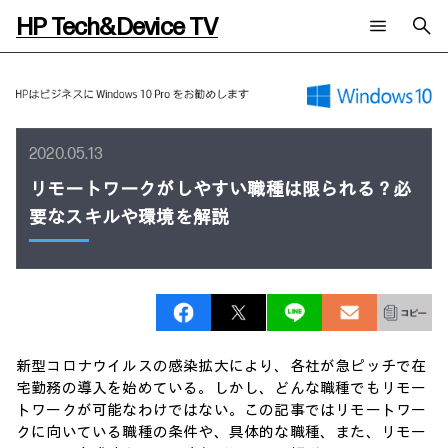
HP Tech&Device TV
新着コンテンツ
検索
HP Tech&Device TV 内のコンテンツを検索します。
全てのコンテンツ
2020.05.13
チャンネル
タグ
AIの進化と活用事例
事例
リモートワークがしやすい職種は限られる？必
ご相談
製品トレンド & レビュー
イベントレポート
要なスキルや環境を解説
サイバーセキュリティ
AI PC
メールニュース会員登録
教育とテクノロジー
AIワークステーション
自治体・公共
Poly
日本HP 公式Webサイト
ハイブリッドワーク
WXP（DEXツール）
ワークステーション
プリンター
タグ一覧
新型コロナウイルスの感染拡大により、各社が急ピッチで在
イベント・コラム
イベント・セミナー情報
宅勤務の導入を始めている。しかし、どんな職種でもリモー
トワークが可能なわけではない。この記事ではリモートワー
コラム一覧
クに向いている職種の条件や、具体的な職種、また、リモー