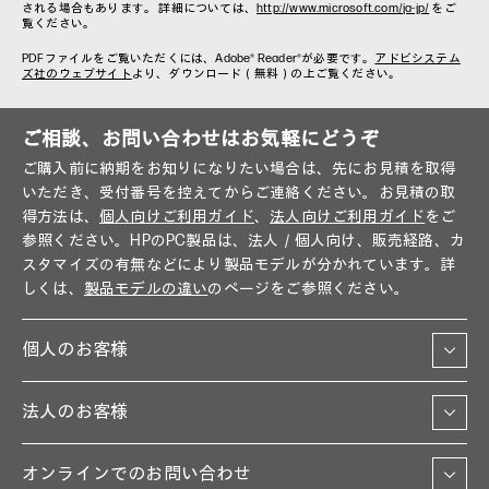
される場合もあります。 詳細については、
http://www.microsoft.com/ja-jp/
をご
覧ください。
PDFファイルをご覧いただくには、Adobe® Reader®が必要です。
アドビシステム
ズ社のウェブサイト
より、ダウンロード（無料）の上ご覧ください。
ご相談、お問い合わせはお気軽にどうぞ
ご購入前に納期をお知りになりたい場合は、先にお見積を取得
いただき、受付番号を控えてからご連絡ください。お見積の取
得方法は、
個人向けご利用ガイド
、
法人向けご利用ガイド
をご
参照ください。HPのPC製品は、法人／個人向け、販売経路、カ
スタマイズの有無などにより製品モデルが分かれています。詳
しくは、
製品モデルの違い
のページをご参照ください。
個人のお客様
法人のお客様
オンラインでのお問い合わせ