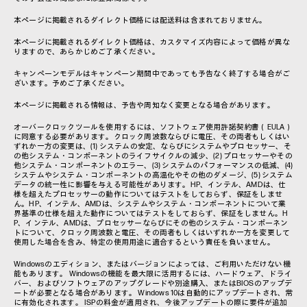
本ページに掲載されるダイレクト価格には配送料は含まれておりません。
本ページに掲載されるダイレクト価格は、カスタマイズ内容によって価格が異な
りますので、あらかじめご了承ください。
キャンペーンモデルはキャンペーン期間中であっても予告なく終了する場合がご
ざいます。予めご了承ください。
本ページに掲載される情報は、予告や周知なく変更となる場合があります。
オーバークロックツールを使用するには、ソフトウェア使用許諾契約書（EULA）
に同意する必要があります。クロック周波数ならびに電圧、その両者もしくはい
ずれか一方の変更は、(1) システムの安定、ならびにシステムやプロセッサー、そ
の他システム・コンポーネントのライフサイクルの減少、(2) プロセッサーやその
他システム・コンポーネントのエラー、(3) システムのパフォーマンスの低減、(4)
システムやシステム・コンポーネントの高温化やその他のダメージ、(5) システム
データの統一性に影響を与える可能性があります。HP、インテル、AMDは、仕
様を超えたプロセッサーの動作についてはテストをしておらず、保証をしませ
ん。HP、インテル、AMDは、システムやシステム・コンポーネントについて業
界基準の仕様を超えた動作についてはテストをしておらず、保証をしません。H
P、インテル、AMDは、プロセッサーならびにその他のシステム・コンポーネン
トについて、クロック周波数と電圧、その両者もしくはいずれか一方を変更して
使用した場合を含み、特定の使用用途に適合するという責任を負いません。
Windowsのエディション、またはバージョンによっては、ご利用いただけない機
能もあります。 Windowsの機能を最大限に活用するには、ハードウェア、ドライ
バー、およびソフトウェアのアップグレードや別途購入、またはBIOSのアップデ
ートが必要となる場合があります。 Windows 10は自動的にアップデートされ、常
に有効化されます。 ISPの料金が適用され、今後アップデートの際に要件が追加