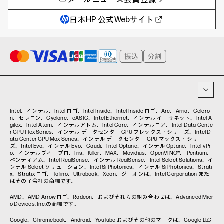
教育とテクノロジー
AIワークステーション
自治体・公共
Poly
日本HP 公式Webサイト
ハイブリッドワーク
WXP（DEXツール）
ワークステーション
プリンター
タグ一覧
イベント・コラム
イベント・セミナー情報
コラム一覧
Intel、インテル、Intel ロゴ、Intel Inside、Intel Inside ロゴ、Arc、Arria、Celero
n、セレロン、Cyclone、eASIC、Intel Ethernet、インテル イーサネット、Intel A
gilex、Intel Atom、インテルアトム、Intel Core、インテルコア、Intel Data Cente
r GPU Flex Series、インテル データセンター GPU フレックス・シリーズ、Intel D
ata Center GPU Max Series、インテル データセンター GPU マックス・シリー
ズ、Intel Evo、インテル Evo、Gaudi、Intel Optane、インテル Optane、Intel vPr
o、インテルヴィープロ、Iris、Killer、MAX、Movidius、OpenVINO™、 Pentium、
ペンティアム、Intel RealSense、インテル RealSense、Intel Select Solutions、イ
ンテル Select ソリューション、Intel Si Photonics、インテル Si Photonics、Strati
x、Stratix ロゴ、Tofino、Ultrabook、Xeon、ジーオンは、Intel Corporation また
はその子会社の商標です。
AMD、AMD Arrowロゴ、Radeon、およびそれらの組み合わせは、Advanced Micr
o Devices, Inc.の商標です。
Google、Chromebook、Android、YouTube およびその他のマークは、Google LLC