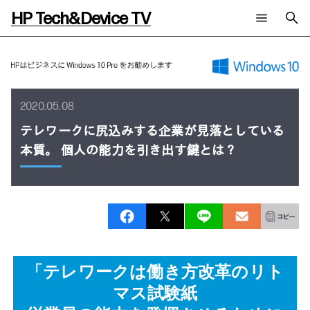
HP Tech&Device TV
新着コンテンツ
検索
HP Tech&Device TV 内のコンテンツを検索します。
全てのコンテンツ
2020.05.08
チャンネル
タグ
AIの進化と活用事例
事例
テレワークに尻込みする企業が見落としている
ご相談
製品トレンド & レビュー
イベントレポート
本質。 個人の能力を引き出す鍵とは？
サイバーセキュリティ
AI PC
メールニュース会員登録
教育とテクノロジー
AIワークステーション
自治体・公共
Poly
日本HP 公式Webサイト
ハイブリッドワーク
WXP（DEXツール）
ワークステーション
プリンター
タグ一覧
イベント・コラム
イベント・セミナー情報
「テレワークは働き方改革のリト
コラム一覧
マス試験紙