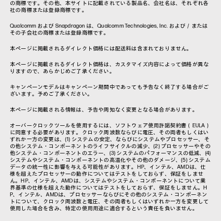
の商標です。その他、本サイトに記載されている製品名、会社名は、それぞれ各
社の商標または登録商標です。
Qualcomm および Snapdragon は、Qualcomm Technologies, Inc. および／または
その子会社の商標または登録商標です。
本ページに掲載されるダイレクト価格には配送料は含まれておりません。
本ページに掲載されるダイレクト価格は、カスタマイズ内容によって価格が異な
りますので、あらかじめご了承ください。
キャンペーンモデルはキャンペーン期間中であっても予告なく終了する場合がご
ざいます。予めご了承ください。
本ページに掲載される情報は、予告や周知なく変更となる場合があります。
オーバークロックツールを使用するには、ソフトウェア使用許諾契約書（EULA）
に同意する必要があります。クロック周波数ならびに電圧、その両者もしくはい
ずれか一方の変更は、(1) システムの安定、ならびにシステムやプロセッサー、そ
の他システム・コンポーネントのライフサイクルの減少、(2) プロセッサーやその
他システム・コンポーネントのエラー、(3) システムのパフォーマンスの低減、(4)
システムやシステム・コンポーネントの高温化やその他のダメージ、(5) システム
データの統一性に影響を与える可能性があります。HP、インテル、AMDは、仕
様を超えたプロセッサーの動作についてはテストをしておらず、保証をしませ
ん。HP、インテル、AMDは、システムやシステム・コンポーネントについて業
界基準の仕様を超えた動作についてはテストをしておらず、保証をしません。H
P、インテル、AMDは、プロセッサーならびにその他のシステム・コンポーネン
トについて、クロック周波数と電圧、その両者もしくはいずれか一方を変更して
使用した場合を含み、特定の使用用途に適合するという責任を負いません。