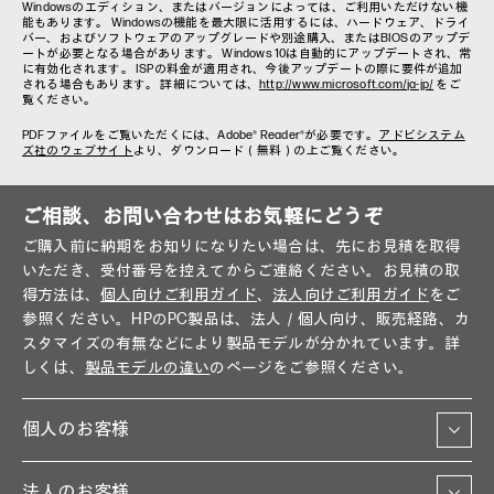
Windowsのエディション、またはバージョンによっては、ご利用いただけない機
能もあります。 Windowsの機能を最大限に活用するには、ハードウェア、ドライ
バー、およびソフトウェアのアップグレードや別途購入、またはBIOSのアップデ
ートが必要となる場合があります。 Windows 10は自動的にアップデートされ、常
に有効化されます。 ISPの料金が適用され、今後アップデートの際に要件が追加
される場合もあります。 詳細については、
http://www.microsoft.com/ja-jp/
をご
覧ください。
PDFファイルをご覧いただくには、Adobe® Reader®が必要です。
アドビシステム
ズ社のウェブサイト
より、ダウンロード（無料）の上ご覧ください。
ご相談、お問い合わせはお気軽にどうぞ
ご購入前に納期をお知りになりたい場合は、先にお見積を取得
いただき、受付番号を控えてからご連絡ください。お見積の取
得方法は、
個人向けご利用ガイド
、
法人向けご利用ガイド
をご
参照ください。HPのPC製品は、法人／個人向け、販売経路、カ
スタマイズの有無などにより製品モデルが分かれています。詳
しくは、
製品モデルの違い
のページをご参照ください。
個人のお客様
法人のお客様