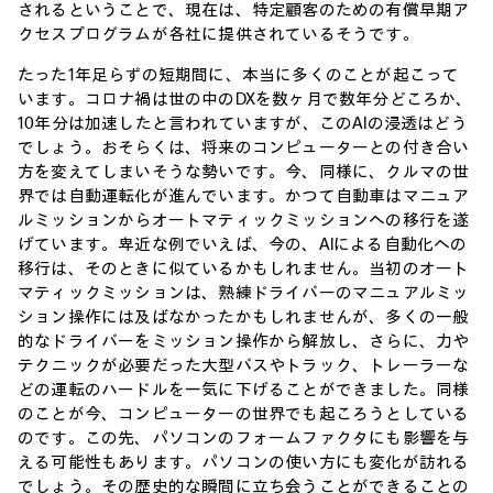
されるということで、現在は、特定顧客のための有償早期ア
クセスプログラムが各社に提供されているそうです。
たった1年足らずの短期間に、本当に多くのことが起こって
います。コロナ禍は世の中のDXを数ヶ月で数年分どころか、
10年分は加速したと言われていますが、このAIの浸透はどう
でしょう。おそらくは、将来のコンピューターとの付き合い
方を変えてしまいそうな勢いです。今、同様に、クルマの世
界では自動運転化が進んでいます。かつて自動車はマニュア
ルミッションからオートマティックミッションへの移行を遂
げています。卑近な例でいえば、今の、AIによる自動化への
移行は、そのときに似ているかもしれません。当初のオート
マティックミッションは、熟練ドライバーのマニュアルミッ
ション操作には及ばなかったかもしれませんが、多くの一般
的なドライバーをミッション操作から解放し、さらに、力や
テクニックが必要だった大型バスやトラック、トレーラーな
どの運転のハードルを一気に下げることができました。同様
のことが今、コンピューターの世界でも起ころうとしている
のです。この先、パソコンのフォームファクタにも影響を与
える可能性もあります。パソコンの使い方にも変化が訪れる
でしょう。その歴史的な瞬間に立ち会うことができることの