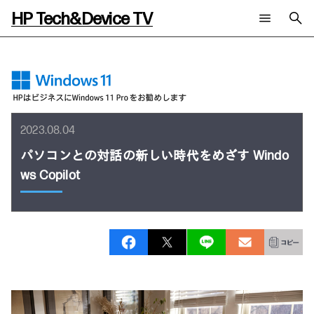
HP Tech&Device TV
新着コンテンツ
検索
HP Tech&Device TV 内のコンテンツを検索します。
全てのコンテンツ
チャンネル
タグ
AIの進化と活用事例
事例
2023.08.04
ご相談
製品トレンド & レビュー
イベントレポート
パソコンとの対話の新しい時代をめざす Windo
サイバーセキュリティ
AI PC
メールニュース会員登録
ws Copilot
教育とテクノロジー
AIワークステーション
自治体・公共
Poly
日本HP 公式Webサイト
ハイブリッドワーク
WXP（DEXツール）
ワークステーション
プリンター
タグ一覧
イベント・コラム
イベント・セミナー情報
コラム一覧