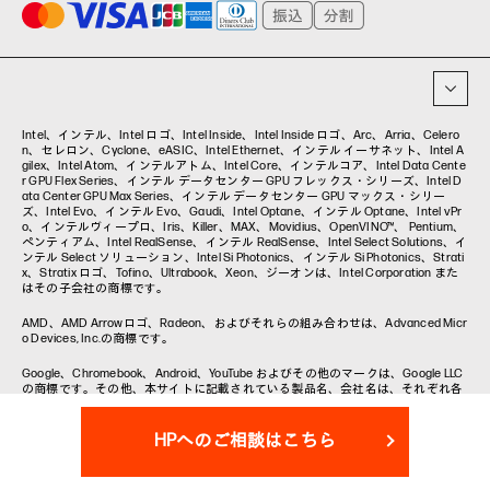
プリンター
タグ一覧
イベント・コラム
イベント・セミナー情報
コラム一覧
Intel、インテル、Intel ロゴ、Intel Inside、Intel Inside ロゴ、Arc、Arria、Celero
n、セレロン、Cyclone、eASIC、Intel Ethernet、インテル イーサネット、Intel A
gilex、Intel Atom、インテルアトム、Intel Core、インテルコア、Intel Data Cente
r GPU Flex Series、インテル データセンター GPU フレックス・シリーズ、Intel D
ata Center GPU Max Series、インテル データセンター GPU マックス・シリー
ズ、Intel Evo、インテル Evo、Gaudi、Intel Optane、インテル Optane、Intel vPr
o、インテルヴィープロ、Iris、Killer、MAX、Movidius、OpenVINO™、 Pentium、
ペンティアム、Intel RealSense、インテル RealSense、Intel Select Solutions、イ
ンテル Select ソリューション、Intel Si Photonics、インテル Si Photonics、Strati
x、Stratix ロゴ、Tofino、Ultrabook、Xeon、ジーオンは、Intel Corporation また
はその子会社の商標です。
AMD、AMD Arrowロゴ、Radeon、およびそれらの組み合わせは、Advanced Micr
o Devices, Inc.の商標です。
Google、Chromebook、Android、YouTube およびその他のマークは、Google LLC
の商標です。その他、本サイトに記載されている製品名、会社名は、それぞれ各
社の商標または登録商標です。
HPへのご相談はこちら
Qualcomm および Snapdragon は、Qualcomm Technologies, Inc. および／または
その子会社の商標または登録商標です。
本ページに掲載されるダイレクト価格には配送料は含まれておりません。