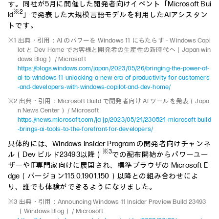
す。同社が5月に開催した開発者向けイベント「Microsoft Bui
※2
ld
」で発表した大規模言語モデルを利用したAIアシスタン
トです。
※1 出典・引用：AI のパワーを Windows 11 にもたらす – Windows Copi
lot と Dev Home でお客様と開発者の生産性の新時代へ（Japan win
dows Blog） / Microsoft
https://blogs.windows.com/japan/2023/05/26/bringing-the-power-of-
ai-to-windows-11-unlocking-a-new-era-of-productivity-for-customers
-and-developers-with-windows-copilot-and-dev-home/
※2 出典・引用：Microsoft Build で開発者向け AI ツールを発表（Japa
n News Center） / Microsoft
https://news.microsoft.com/ja-jp/2023/05/24/230524-microsoft-build
-brings-ai-tools-to-the-forefront-for-developers/
具体的には、Windows Insider Program の開発者向けチャンネ
※3
ル（Dev ビルド23493以降）
での配布開始からパワーユー
ザーやIT専門家向けに展開され、標準ブラウザの Microsoft E
dge（バージョン115.0.1901.150）以降との組み合わせによ
り、誰でも体験ができるようになりました。
※3 出典・引用：Announcing Windows 11 Insider Preview Build 23493
（Windows Blog） / Microsoft