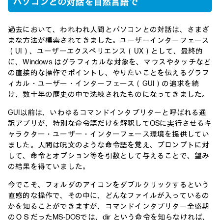
パソコンとの対話を自然言語で
過去において、われわれ人間とパソコンとの対話は、さまざ
まな方法が模索されてきました。ユーザーインターフェース
（UI）、ユーザーエクスペリエンス（UX）として、最終的
に、Windows はグラフィカルな対象を、マウスやタッチなど
の直接的な操作でポイントし、やりたいことを伝えるグラフ
ィカル・ユーザー・インターフェース（GUI）の追求を続
け、数十年の歴史の中で洗練されたものになってきました。
GUI以前は、いわゆるコマンドインタプリターと呼ばれる通
訳アプリが、特別な命令語だけを解釈してOSに実行させるキ
ャラクター・ユーザー・インターフェース環境を提供してい
ました。人間は呪文のような命令語を覚え、プロンプトに対
して、命令とオプション等を引数として与えることで、望み
の結果を得ていました。
今でこそ、フォルダのアイコンをダブルクリックするという
直感的な操作で、その中に、どんなファイルが入っているの
かを知ることができますが、コマンドインタプリター全盛期
のＯＳだったMS-DOSでは、dir という命令を知らなければ、