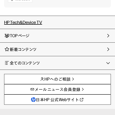
HP Tech&Device TV
TOPページ
新着コンテンツ
全てのコンテンツ
チャンネル
タグ
AIの進化と活用事例
事例
HPへのご相談
製品トレンド & レビュー
イベントレポート
サイバーセキュリティ
AI PC
メールニュース会員登録
教育とテクノロジー
AIワークステーション
自治体・公共
Poly
日本HP 公式Webサイト
ハイブリッドワーク
WXP（DEXツール）
ワークステーション