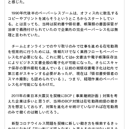
と感じた。
1990年代後半のペーパーレスブームは、オフィス内に散乱する
コピーやプリントを減らそうというところからスタートしてい
る。とは言っても、当時は契約書や領収書、帳簿類の書面保管が
法律で義務付けられていたので企業内の完全ペーパーレス化は無
理と言われていた。
チームとオンラインでのやり取りのみで仕事を進める在宅勤務
を恒常的に行うためには、情報だけでなく業務フローもペーパー
レス化が必要になる。これに関してはe-文書法や電子帳簿保存法
によりビジネス文書全般の電子化が可能になった。さらにスキャ
ナ保存の要件緩和も進んでいる（以前の紙領収書電子化は社内で
第三者がスキャンする必要があったが、現在は「領収書受領者の
スマホ撮影」も認められている）。つまり、経理作業のペーパー
レス化が可能になるわけだ。
2011年の東日本大震災を契機にBCP（事業継続計画）対策を考
えた企業は多いと思うが、当時のBCP対策は在宅勤務前提の働き
方を想定しておらず、対策を進化させ続けていなければ在宅勤務
のみで働くのは難しいだろう。
新型コロナウイルス問題を契機に新しい働き方を模索するきっ