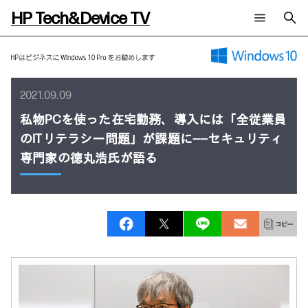
HP Tech&Device TV
新着コンテンツ
検索
HP Tech&Device TV 内のコンテンツを検索します。
全てのコンテンツ
2021.09.09
チャンネル
タグ
私物PCを使った在宅勤務、導入には「全従業員
AIの進化と活用事例
事例
ご相談
のITリテラシー問題」が課題に――セキュリティ
製品トレンド & レビュー
イベントレポート
サイバーセキュリティ
AI PC
専門家の徳丸浩氏が語る
メールニュース会員登録
教育とテクノロジー
AIワークステーション
自治体・公共
Poly
日本HP 公式Webサイト
ハイブリッドワーク
WXP（DEXツール）
ワークステーション
プリンター
タグ一覧
イベント・コラム
イベント・セミナー情報
コラム一覧