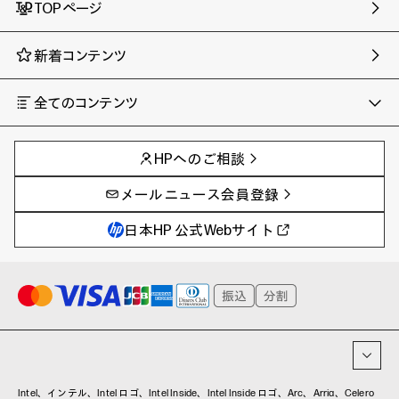
TOPページ
新着コンテンツ
全てのコンテンツ
チャンネル
タグ
AIの進化と活用事例
事例
HPへのご相談
製品トレンド & レビュー
イベントレポート
サイバーセキュリティ
AI PC
メールニュース会員登録
教育とテクノロジー
AIワークステーション
自治体・公共
Poly
日本HP 公式Webサイト
ハイブリッドワーク
WXP（DEXツール）
ワークステーション
プリンター
タグ一覧
イベント・コラム
イベント・セミナー情報
コラム一覧
Intel、インテル、Intel ロゴ、Intel Inside、Intel Inside ロゴ、Arc、Arria、Celero