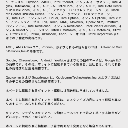
n、セレロン、Cyclone、eASIC、Intel Ethernet、インテル イーサネット、Intel A
gilex、Intel Atom、インテルアトム、Intel Core、インテルコア、Intel Data Cente
r GPU Flex Series、インテル データセンター GPU フレックス・シリーズ、Intel D
ata Center GPU Max Series、インテル データセンター GPU マックス・シリー
ズ、Intel Evo、インテル Evo、Gaudi、Intel Optane、インテル Optane、Intel vPr
o、インテルヴィープロ、Iris、Killer、MAX、Movidius、OpenVINO™、 Pentium、
ペンティアム、Intel RealSense、インテル RealSense、Intel Select Solutions、イ
ンテル Select ソリューション、Intel Si Photonics、インテル Si Photonics、Strati
x、Stratix ロゴ、Tofino、Ultrabook、Xeon、ジーオンは、Intel Corporation また
はその子会社の商標です。
AMD、AMD Arrowロゴ、Radeon、およびそれらの組み合わせは、Advanced Micr
o Devices, Inc.の商標です。
Google、Chromebook、Android、YouTube およびその他のマークは、Google LLC
の商標です。その他、本サイトに記載されている製品名、会社名は、それぞれ各
社の商標または登録商標です。
Qualcomm および Snapdragon は、Qualcomm Technologies, Inc. および／または
その子会社の商標または登録商標です。
本ページに掲載されるダイレクト価格には配送料は含まれておりません。
本ページに掲載されるダイレクト価格は、カスタマイズ内容によって価格が異な
りますので、あらかじめご了承ください。
キャンペーンモデルはキャンペーン期間中であっても予告なく終了する場合がご
ざいます。予めご了承ください。
本ページに掲載される情報は、予告や周知なく変更となる場合があります。