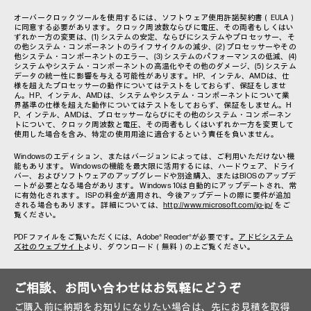
オーバークロックツールを使用するには、ソフトウェア使用許諾契約書（EULA）
に同意する必要があります。クロック周波数ならびに電圧、その両者もしくはい
ずれか一方の変更は、(1) システムの安定、ならびにシステムやプロセッサー、そ
の他システム・コンポーネントのライフサイクルの減少、(2) プロセッサーやその
他システム・コンポーネントのエラー、(3) システムのパフォーマンスの低減、(4)
システムやシステム・コンポーネントの高温化やその他のダメージ、(5) システム
データの統一性に影響を与える可能性があります。HP、インテル、AMDは、仕
様を超えたプロセッサーの動作についてはテストをしておらず、保証をしませ
ん。HP、インテル、AMDは、システムやシステム・コンポーネントについて業
界基準の仕様を超えた動作についてはテストをしておらず、保証をしません。H
P、インテル、AMDは、プロセッサーならびにその他のシステム・コンポーネン
トについて、クロック周波数と電圧、その両者もしくはいずれか一方を変更して
使用した場合を含み、特定の使用用途に適合するという責任を負いません。
Windowsのエディション、またはバージョンによっては、ご利用いただけない機
能もあります。 Windowsの機能を最大限に活用するには、ハードウェア、ドライ
バー、およびソフトウェアのアップグレードや別途購入、またはBIOSのアップデ
ートが必要となる場合があります。 Windows 10は自動的にアップデートされ、常
に有効化されます。 ISPの料金が適用され、今後アップデートの際に要件が追加
される場合もあります。 詳細については、
http://www.microsoft.com/ja-jp/
をご
覧ください。
PDFファイルをご覧いただくには、Adobe® Reader®が必要です。
アドビシステム
ズ社のウェブサイト
より、ダウンロード（無料）の上ご覧ください。
ご相談、お問い合わせはお気軽にどうぞ
ご購入前に納期をお知りになりたい場合は、先にお見積を取得