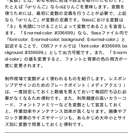
「変数」とは、ある名前に処理や設定を紐付けたものです。
たとえば「a=りんご」ならaはりんごを意味します。変数を
使うためには、最初に変数の定義を行うことが必要で、上記
なら「a=りんご」が変数の定義です。Sassにおける変数は
「＄」を先頭につけることによって変数であることを宣言し
ます。「＄normal-color: #336699」なら、Sassファイル内で
「font-color: ＄normal-color; background: ＄normal-color;」と
記述することで、CSSファイルでは「font-color: #336699; ba
ckground: #336699;」として出力可能です。また、「＄norm
al-color」の値を変更すると、フォントと背景の色の両方が一
度に変更されます。
制作現場で変数がよく使われるものを紹介します。レスポン
シブデザインのためのブレークポイント（メディアクエリ）
は、一度設定しておくと数値を覚えておいて毎回打ち込む必
要がなくなるため便利です。また、利用頻度の高いカラーコ
ード、フォントファミリーなどを変数として宣言しておく
と、作業効率やメンテナンス効率が高くなります。画像やブ
ロック要素のサイズやマージンも、あらかじめ大中小とサイ
ズ別に変数で用意しておくと便利です。