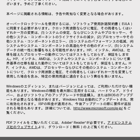
ざいます。予めご了承ください。
本ページに掲載される情報は、予告や周知なく変更となる場合があります。
オーバークロックツールを使用するには、ソフトウェア使用許諾契約書（EULA）
に同意する必要があります。クロック周波数ならびに電圧、その両者もしくはい
ずれか一方の変更は、(1) システムの安定、ならびにシステムやプロセッサー、そ
の他システム・コンポーネントのライフサイクルの減少、(2) プロセッサーやその
他システム・コンポーネントのエラー、(3) システムのパフォーマンスの低減、(4)
システムやシステム・コンポーネントの高温化やその他のダメージ、(5) システム
データの統一性に影響を与える可能性があります。HP、インテル、AMDは、仕
様を超えたプロセッサーの動作についてはテストをしておらず、保証をしませ
ん。HP、インテル、AMDは、システムやシステム・コンポーネントについて業
界基準の仕様を超えた動作についてはテストをしておらず、保証をしません。H
P、インテル、AMDは、プロセッサーならびにその他のシステム・コンポーネン
トについて、クロック周波数と電圧、その両者もしくはいずれか一方を変更して
使用した場合を含み、特定の使用用途に適合するという責任を負いません。
Windowsのエディション、またはバージョンによっては、ご利用いただけない機
能もあります。 Windowsの機能を最大限に活用するには、ハードウェア、ドライ
バー、およびソフトウェアのアップグレードや別途購入、またはBIOSのアップデ
ートが必要となる場合があります。 Windows 10は自動的にアップデートされ、常
に有効化されます。 ISPの料金が適用され、今後アップデートの際に要件が追加
される場合もあります。 詳細については、
http://www.microsoft.com/ja-jp/
をご
覧ください。
PDFファイルをご覧いただくには、Adobe® Reader®が必要です。
アドビシステム
ズ社のウェブサイト
より、ダウンロード（無料）の上ご覧ください。