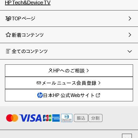
HP Tech&Device TV
TOPページ
新着コンテンツ
全てのコンテンツ
チャンネル
タグ
AIの進化と活用事例
事例
HPへのご相談
製品トレンド & レビュー
イベントレポート
サイバーセキュリティ
AI PC
メールニュース会員登録
教育とテクノロジー
AIワークステーション
自治体・公共
Poly
日本HP 公式Webサイト
ハイブリッドワーク
WXP（DEXツール）
ワークステーション
プリンター
タグ一覧
イベント・コラム
イベント・セミナー情報