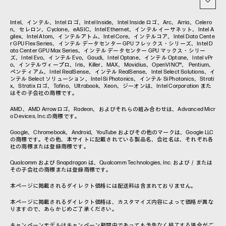
コラム一覧
Intel、インテル、Intel ロゴ、Intel Inside、Intel Inside ロゴ、Arc、Arria、Celero
n、セレロン、Cyclone、eASIC、Intel Ethernet、インテル イーサネット、Intel A
gilex、Intel Atom、インテルアトム、Intel Core、インテルコア、Intel Data Cente
r GPU Flex Series、インテル データセンター GPU フレックス・シリーズ、Intel D
ata Center GPU Max Series、インテル データセンター GPU マックス・シリー
ズ、Intel Evo、インテル Evo、Gaudi、Intel Optane、インテル Optane、Intel vPr
o、インテルヴィープロ、Iris、Killer、MAX、Movidius、OpenVINO™、 Pentium、
ペンティアム、Intel RealSense、インテル RealSense、Intel Select Solutions、イ
ンテル Select ソリューション、Intel Si Photonics、インテル Si Photonics、Strati
x、Stratix ロゴ、Tofino、Ultrabook、Xeon、ジーオンは、Intel Corporation また
はその子会社の商標です。
AMD、AMD Arrowロゴ、Radeon、およびそれらの組み合わせは、Advanced Micr
o Devices, Inc.の商標です。
Google、Chromebook、Android、YouTube およびその他のマークは、Google LLC
の商標です。その他、本サイトに記載されている製品名、会社名は、それぞれ各
社の商標または登録商標です。
Qualcomm および Snapdragon は、Qualcomm Technologies, Inc. および／または
その子会社の商標または登録商標です。
本ページに掲載されるダイレクト価格には配送料は含まれておりません。
本ページに掲載されるダイレクト価格は、カスタマイズ内容によって価格が異な
りますので、あらかじめご了承ください。
キャンペーンモデルはキャンペーン期間中であっても予告なく終了する場合がご