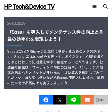
HP Tech&Device TV
新着コンテンツ
検索
2020.02.19
HP Tech&Device TV 内のコンテンツを検索します。
「Sass」を導入してメンテナンス性の向上と作
全てのコンテンツ
業の効率化を実現しよう！
チャンネル
タグ
AIの進化と活用事例
事例
ご相談
製品トレンド & レビュー
イベントレポート
SassはCSSを簡便かつ効率的に記述するためのメタ言語で
サイバーセキュリティ
す。Sassの基本的な部分を押さえておくだけで、CSSを書く
AI PC
メールニュース会員登録
ときと比較して記述量を大きく削減することができます。記
教育とテクノロジー
AIワークステーション
述量の削減は、コーディング時間の短縮や、メンテナンス効
自治体・公共
Poly
日本HP 公式Webサイト
率の向上などメリットが多いため、ぜひ導入を検討してみて
ハイブリッドワーク
WXP（DEXツール）
ください。繰り返し使いながらSassの使用方法に慣れ、業務
ワークステーション
の効率化や品質向上を実現しましょう。
プリンター
タグ一覧
イベント・コラム
イベント・セミナー情報
コラム一覧