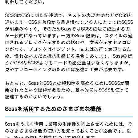
判断してください。
SCSSはCSSに似た記述法で、ネストの表現方法などがCSSと
違います。CSSを普段から書き慣れている人にとってはSCSS
が馴染みやすく、そのためSassではSCSS記法で記述するの
が一般的になっています。一方のSass記法は、スタイルの適
用されるブロックを示すための括弧や、文末を示すセミコロ
ンがなく、ブロックはインデント、文末は改行で表現するた
め、慣れない人だと抵抗を感じる場合もあります。Sassのほ
うがCSSやSCSSよりもコードの記述量は少なくなりますが、
見やすいコーディングのためには記述に工夫が必要です。
もともと、SassとCSSとの親和性を高めるためにSCSSが開
発されたという経緯があるため、基本的にはSCSSを使って
記述するのがよいでしょう。
Sassを活用するためのさまざまな機能
Sassをうまく活用し業務の生産性を向上させるためには、そ
のさまざまな機能の使い方を知っておくことが必要です。以
下、Sassの便利な機能について紹介します。