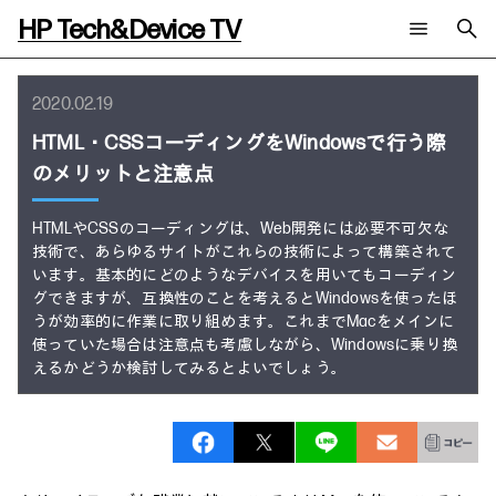
HP Tech&Device TV
新着コンテンツ
検索
2020.02.19
HP Tech&Device TV 内のコンテンツを検索します。
HTML・CSSコーディングをWindowsで行う際
全てのコンテンツ
のメリットと注意点
チャンネル
タグ
AIの進化と活用事例
事例
ご相談
製品トレンド & レビュー
イベントレポート
HTMLやCSSのコーディングは、Web開発には必要不可欠な
サイバーセキュリティ
技術で、あらゆるサイトがこれらの技術によって構築されて
AI PC
メールニュース会員登録
います。基本的にどのようなデバイスを用いてもコーディン
教育とテクノロジー
AIワークステーション
グできますが、互換性のことを考えるとWindowsを使ったほ
自治体・公共
Poly
日本HP 公式Webサイト
うが効率的に作業に取り組めます。これまでMacをメインに
ハイブリッドワーク
WXP（DEXツール）
使っていた場合は注意点も考慮しながら、Windowsに乗り換
ワークステーション
えるかどうか検討してみるとよいでしょう。
プリンター
タグ一覧
イベント・コラム
イベント・セミナー情報
コラム一覧