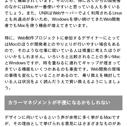
よって構築されています。そのため、特に古くからの開発者
のなかにはMacが一番使いやすいと思っている人も多くいる
でしょう。また、UNIXはWebサーバーでよく利用されるLinux
とも共通点が多いため、Windowsを使い続けてきたWeb開発
者でもMacを使う機会が増えてきています。
特に、Web制作プロジェクトに参加するデザイナーにとって
はMacのほうが開発者とのやりとりが行いやすい場合もある
ので、そのような仕事に就いている人は慎重に考えたほうが
いいかもしれません。いろいろと比較されることの多いMac
とWindowsですが、時を重ねるに連れてギャップが埋まって
きている機能もいくつかあるのも事実です。Web開発の現場
の事情も変化していることがあるので、乗り換えを検討して
いる人は状況をよく読んだうえで買い換えるようにしましょ
う。
カラーマネジメントが不便になるかもしれない
デザインに向いているという声が非常に多く挙がるMacです
が、その理由として挙げられる意見にはさまざまなものがあ