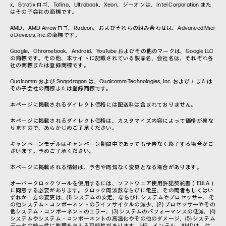
x、Stratix ロゴ、Tofino、Ultrabook、Xeon、ジーオンは、Intel Corporation また
はその子会社の商標です。
AMD、AMD Arrowロゴ、Radeon、およびそれらの組み合わせは、Advanced Micr
o Devices, Inc.の商標です。
Google、Chromebook、Android、YouTube およびその他のマークは、Google LLC
の商標です。その他、本サイトに記載されている製品名、会社名は、それぞれ各
社の商標または登録商標です。
Qualcomm および Snapdragon は、Qualcomm Technologies, Inc. および／または
その子会社の商標または登録商標です。
本ページに掲載されるダイレクト価格には配送料は含まれておりません。
本ページに掲載されるダイレクト価格は、カスタマイズ内容によって価格が異な
りますので、あらかじめご了承ください。
キャンペーンモデルはキャンペーン期間中であっても予告なく終了する場合がご
ざいます。予めご了承ください。
本ページに掲載される情報は、予告や周知なく変更となる場合があります。
オーバークロックツールを使用するには、ソフトウェア使用許諾契約書（EULA）
に同意する必要があります。クロック周波数ならびに電圧、その両者もしくはい
ずれか一方の変更は、(1) システムの安定、ならびにシステムやプロセッサー、そ
の他システム・コンポーネントのライフサイクルの減少、(2) プロセッサーやその
他システム・コンポーネントのエラー、(3) システムのパフォーマンスの低減、(4)
システムやシステム・コンポーネントの高温化やその他のダメージ、(5) システム
データの統一性に影響を与える可能性があります。HP、インテル、AMDは、仕