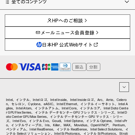
全てのコンテンツ
チャンネル
タグ
AIの進化と活用事例
事例
HPへのご相談
製品トレンド & レビュー
イベントレポート
サイバーセキュリティ
AI PC
メールニュース会員登録
教育とテクノロジー
AIワークステーション
自治体・公共
Poly
日本HP 公式Webサイト
ハイブリッドワーク
WXP（DEXツール）
ワークステーション
プリンター
タグ一覧
イベント・コラム
イベント・セミナー情報
コラム一覧
Intel、インテル、Intel ロゴ、Intel Inside、Intel Inside ロゴ、Arc、Arria、Celero
n、セレロン、Cyclone、eASIC、Intel Ethernet、インテル イーサネット、Intel A
gilex、Intel Atom、インテルアトム、Intel Core、インテルコア、Intel Data Cente
r GPU Flex Series、インテル データセンター GPU フレックス・シリーズ、Intel D
ata Center GPU Max Series、インテル データセンター GPU マックス・シリー
ズ、Intel Evo、インテル Evo、Gaudi、Intel Optane、インテル Optane、Intel vPr
o、インテルヴィープロ、Iris、Killer、MAX、Movidius、OpenVINO™、 Pentium、
ペンティアム、Intel RealSense、インテル RealSense、Intel Select Solutions、イ
ンテル Select ソリューション、Intel Si Photonics、インテル Si Photonics、Strati