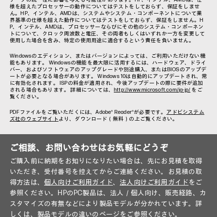
様を超えたプロセッサーの動作についてはテストをしておらず、保証をしませ
ん。HP、インテル、AMDは、システムやシステム・コンポーネントについて業
界基準の仕様を超えた動作についてはテストをしておらず、保証をしません。H
P、インテル、AMDは、プロセッサーならびにその他のシステム・コンポーネン
トについて、クロック周波数と電圧、その両者もしくはいずれか一方を変更して
使用した場合を含み、特定の使用用途に適合するという責任を負いません。
Windowsのエディション、またはバージョンによっては、ご利用いただけない機
能もあります。 Windowsの機能を最大限に活用するには、ハードウェア、ドライ
バー、およびソフトウェアのアップグレードや別途購入、またはBIOSのアップデ
ートが必要となる場合があります。 Windows 10は自動的にアップデートされ、常
に有効化されます。 ISPの料金が適用され、今後アップデートの際に要件が追加
される場合もあります。 詳細については、
http://www.microsoft.com/ja-jp/
をご
覧ください。
PDFファイルをご覧いただくには、Adobe® Reader®が必要です。
アドビシステム
ズ社のウェブサイト
より、ダウンロード（無料）の上ご覧ください。
ご相談、お問い合わせはお気軽にどうぞ
ご購入前に納期をお知りになりたい場合は、先にお見積を取得
いただき、受付番号を控えてからご連絡ください。お見積の取
得方法は、
個人向けご利用ガイド
、
法人向けご利用ガイド
をご
参照ください。HPのPC製品は、法人／個人向け、販売経路、カ
スタマイズの有無などにより製品モデルが分かれています。詳
しくは、
製品モデルの違い
のページをご参照ください。