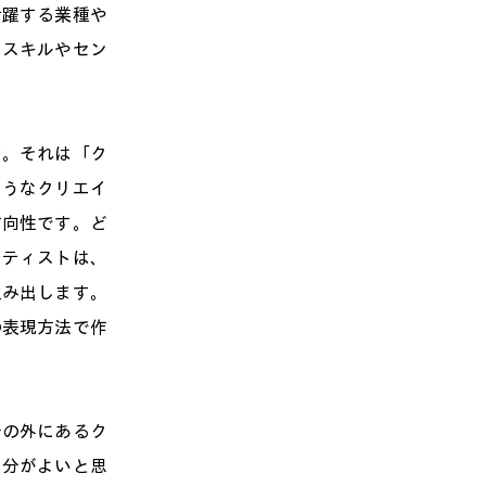
活躍する業種や
るスキルやセン
す。それは「ク
ようなクリエイ
方向性です。ど
ーティストは、
生み出します。
の表現方法で作
分の外にあるク
自分がよいと思