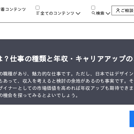
新着コンテンツ
ご相談
全てのコンテンツ
検索
チャンネル
タグ
検索します。
AIの進化と活用事例
製品トレンド & レビュー
サイバーセキュリティ
A
は？仕事の種類と年収・キャリアアップの
教育とテクノロジー
自治体・公共
の職種があり、魅力的な仕事です。ただし、日本ではデザイン
ハイブリッドワーク
もあって、収入を考えると検討の余地があるのも事実です。そ
ワークステーション
ザイナーとしての市場価値を高めれば年収アップも期待できま
プリンター
タ
の機会を探ってみるとよいでしょう。