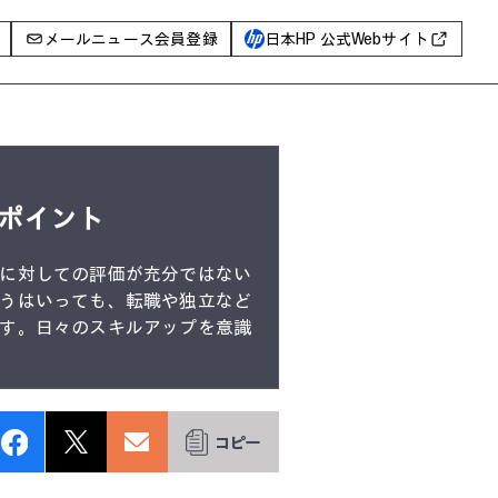
メールニュース会員登録
日本HP 公式Webサイト
事例
イベントレポート
I PC
ポイント
AIワークステーション
Poly
に対しての評価が充分ではない
WXP（DEXツール）
うはいっても、転職や独立など
す。日々のスキルアップを意識
グ一覧