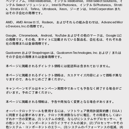
ペンティアム、Intel RealSense、インテル RealSense、Intel Select Solutions、イ
ンテル Select ソリューション、Intel Si Photonics、インテル Si Photonics、Strati
x、Stratix ロゴ、Tofino、Ultrabook、Xeon、ジーオンは、Intel Corporation また
はその子会社の商標です。
AMD、AMD Arrowロゴ、Radeon、およびそれらの組み合わせは、Advanced Micr
o Devices, Inc.の商標です。
Google、Chromebook、Android、YouTube およびその他のマークは、Google LLC
の商標です。その他、本サイトに記載されている製品名、会社名は、それぞれ各
社の商標または登録商標です。
Qualcomm および Snapdragon は、Qualcomm Technologies, Inc. および／または
その子会社の商標または登録商標です。
本ページに掲載されるダイレクト価格には配送料は含まれておりません。
本ページに掲載されるダイレクト価格は、カスタマイズ内容によって価格が異な
りますので、あらかじめご了承ください。
キャンペーンモデルはキャンペーン期間中であっても予告なく終了する場合がご
ざいます。予めご了承ください。
本ページに掲載される情報は、予告や周知なく変更となる場合があります。
オーバークロックツールを使用するには、ソフトウェア使用許諾契約書（EULA）
に同意する必要があります。クロック周波数ならびに電圧、その両者もしくはい
ずれか一方の変更は、(1) システムの安定、ならびにシステムやプロセッサー、そ
の他システム・コンポーネントのライフサイクルの減少、(2) プロセッサーやその
他システム・コンポーネントのエラー、(3) システムのパフォーマンスの低減、(4)