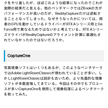
クをやり直したが、ほぼこのような結果になったのでこれが
実際の結果だと言える。他のベンチマークではZBookの方が
パフォーマンスが高いのだが、RealityCaptureだけは逆転す
ることとなってしまった。なぜそうなったかについては、両
者のGPUを動かしているドライバーがRTX Aシリーズ用とGe
Force用で異なるためではないかと考えている。RTX Aシリー
ズドライバがRealityCaptureのアライメント計算に最適化さ
れていなかったのではないだろうか。
CaptureOne
写真現像ソフトはいくつもあるが、このようなベンチマーク
ではAdobe LightRoomClassicが使われていることが多い。し
かしLightRoomClassicは設計も古いため、より先進的な現像
ソフトが多数登場してきている。今回はその中でもプロユー
スが多いCaptureOneを使用して現像処理によるベンチマーク
を取ってみた。