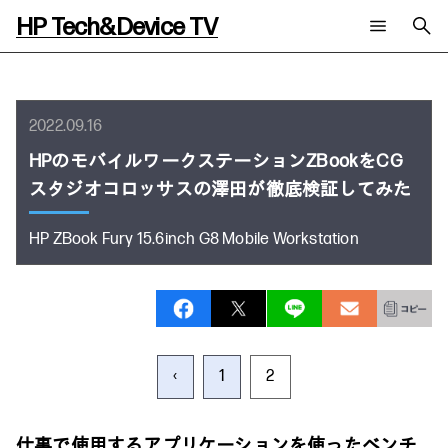
HP Tech&Device TV
新着コンテンツ
検索
HP Tech&Device TV 内のコンテンツを検索します。
2022.09.16
全てのコンテンツ
HPのモバイルワークステーションZBookをCG
チャンネル
タグ
AIの進化と活用事例
事例
スタジオコロッサスの澤田が徹底検証してみた
ご相談
製品トレンド & レビュー
イベントレポート
サイバーセキュリティ
AI PC
メールニュース会員登録
HP ZBook Fury 15.6inch G8 Mobile Workstation
教育とテクノロジー
AIワークステーション
自治体・公共
Poly
日本HP 公式Webサイト
ハイブリッドワーク
WXP（DEXツール）
ワークステーション
プリンター
タグ一覧
イベント・コラム
‹
1
2
イベント・セミナー情報
コラム一覧
仕事で使用するアプリケーションを使ったベンチ