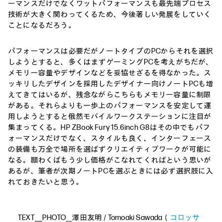
ーマンスだけでなくワットパフォーマンスも最先端プロセス
技術が大きく関わってくるため、今後著しい発展をしていく
ことになるだろう。
パフォーマンスは必要だがノートタイプのPCからそれを選択
しようとすると、多くはまずゲーミングPCを考えがちだが、
メモリー容量やデザインなどを妥協せざるを得なかった。ス
ッキリしたデザインを採用したデザイナー向けノートPCも増
えてきてはいるが、残念ながらこちらもメモリー容量に制限
がある。それらよりも一歩上のパフォーマンスを安定して運
用しようとすると俄然モバイルワークステーションに注目が
集まってくる。HP ZBook Fury 15.6inch G8はその中でもパフ
ォーマンスだけでなく、スタイルも良く、インターフェース
の装備も万全で場所を選ばずクリエイティブワークが可能に
なる。願わくばもう少し価格がこなれてくればという思いが
あるが、筆者が次期ノートPCを選ぶときには必ず選択肢に入
れておきたいと思う。
TEXT＿PHOTO__澤田友明 / Tomoaki Sawada（
コロッサ