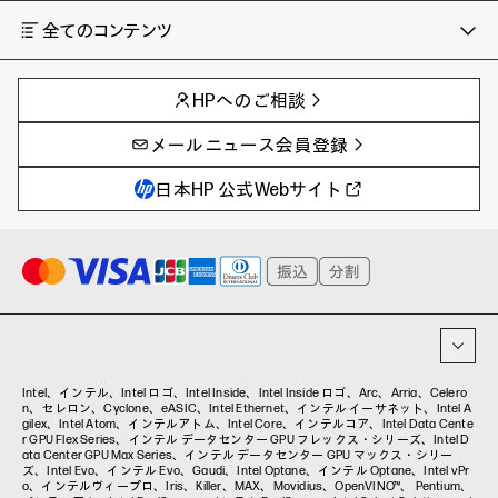
全てのコンテンツ
チャンネル
タグ
AIの進化と活用事例
事例
HPへのご相談
製品トレンド & レビュー
イベントレポート
サイバーセキュリティ
AI PC
メールニュース会員登録
教育とテクノロジー
AIワークステーション
自治体・公共
Poly
日本HP 公式Webサイト
ハイブリッドワーク
WXP（DEXツール）
ワークステーション
プリンター
タグ一覧
イベント・コラム
イベント・セミナー情報
コラム一覧
Intel、インテル、Intel ロゴ、Intel Inside、Intel Inside ロゴ、Arc、Arria、Celero
n、セレロン、Cyclone、eASIC、Intel Ethernet、インテル イーサネット、Intel A
gilex、Intel Atom、インテルアトム、Intel Core、インテルコア、Intel Data Cente
r GPU Flex Series、インテル データセンター GPU フレックス・シリーズ、Intel D
ata Center GPU Max Series、インテル データセンター GPU マックス・シリー
ズ、Intel Evo、インテル Evo、Gaudi、Intel Optane、インテル Optane、Intel vPr
o、インテルヴィープロ、Iris、Killer、MAX、Movidius、OpenVINO™、 Pentium、