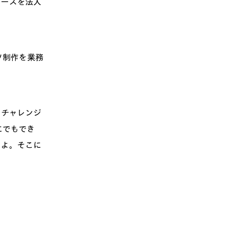
コーズを法人
ツ制作を業務
にチャレンジ
にでもでき
すよ。そこに