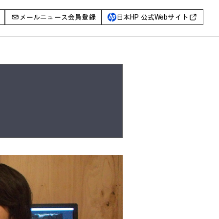
メールニュース会員登録
日本HP 公式Webサイト
事例
イベントレポート
I PC
AIワークステーション
Poly
WXP（DEXツール）
グ一覧