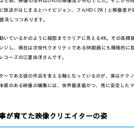
年ほど前、映像の世界はDVDの解像度が中心でした。そこから
ビ放送がはじまるとハイビジョン、フルHD（2K）と解像度が
が普及しつつあります。
動いているかのように細部までクリアに見える4K。その高精
ンジし、現在は次世代クオリティである8K動画にも積極的に
レコーズの江夏由洋さんです。
ターである彼の作品を支える軸となっているのが、実はテク
体感のある映像の編集には、世界最速級かつ、常に安定した
事が育てた映像クリエイターの姿