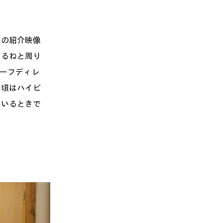
手の紹介映像
てるねと周り
チーフディレ
の頃はハイビ
ているときで
。