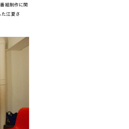
た番組制作に関
した江夏さ