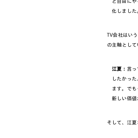
と自由にや
化しました
TV会社はい
の主軸として
江夏：
言っ
したかった
ます。でも
新しい価値
そして、江夏