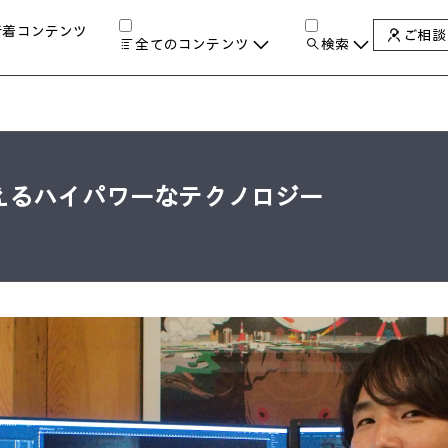
新着コンテンツ
ご相談
全てのコンテンツ
検索
チャンネル
タグ
検索します。
AIの進化と活用事例
製品トレンド & レビュー
サイバーセキュリティ
A
えるハイパワーなテクノロジー
教育とテクノロジー
自治体・公共
ハイブリッドワーク
ワークステーション
プリンター
タ