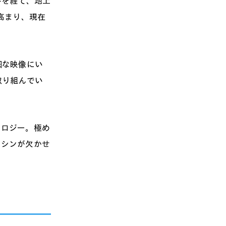
時を経て、地上
高まり、現在
細な映像にい
取り組んでい
ノロジー。極め
マシンが欠かせ