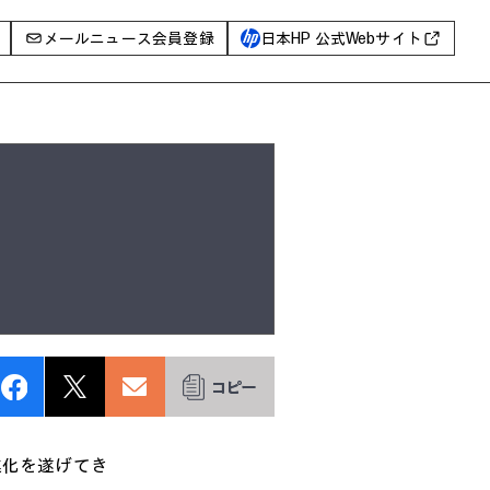
メールニュース会員登録
日本HP 公式Webサイト
事例
イベントレポート
I PC
AIワークステーション
Poly
WXP（DEXツール）
グ一覧
化を遂げてき