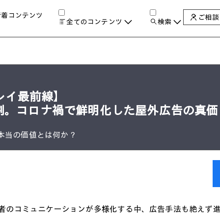
新着コンテンツ
ご相談
全てのコンテンツ
検索
チャンネル
タグ
検索します。
AIの進化と活用事例
製品トレンド & レビュー
サイバーセキュリティ
A
プレイ最前線】
教育とテクノロジー
割。コロナ禍で鮮明化した屋外広告の真価
自治体・公共
ハイブリッドワーク
本当の価値とは何か？
ワークステーション
プリンター
タ
のコミュニケーションが多様化する中、広告手法も絶えず進