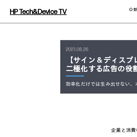
HP Tech&Device TV
HP Tech&Device TV 内のコンテンツを
2021.08.26
【サイン & ディス
二極化する広告の役
効率化だけでは生み出せない、
イベント・コラム
イベント・セミナー情報
コラム一覧
企業と消費者