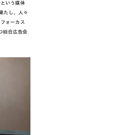
告という媒体
果たし、人々
にフォーカス
つ総合広告会