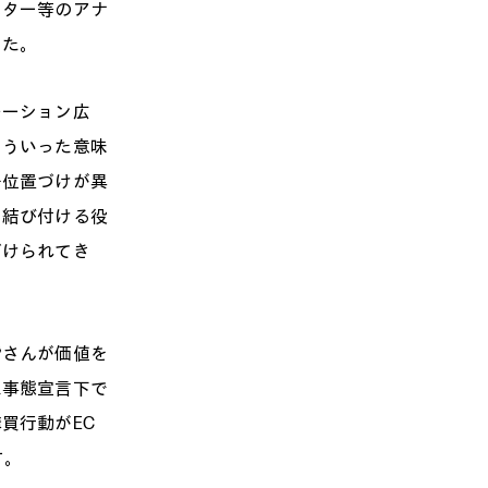
スター等のアナ
した。
ーション広
そういった意味
干位置づけが異
を結び付ける役
づけられてき
さんが価値を
急事態宣言下で
買行動がEC
す。