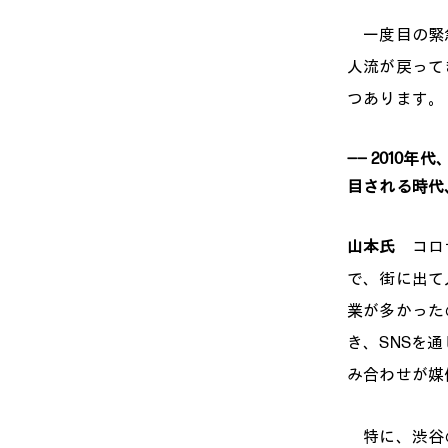
一度目の緊急
人流が戻って
つあります。
―― 201
目される時代
山本氏
コロナ
で、街に出て
業が多かった
き、SNSを
み合わせが媒
特に、渋谷の