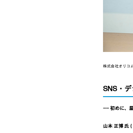
株式会社オリコム
SNS・
―― 初めに
山本 正博 