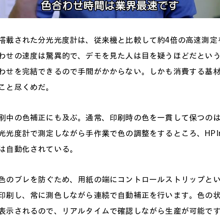
Video
載された分光光度計は、従来機と比較して約4倍の高速測定
わせの速度は驚異的で、デモを見た人は目を疑うほどだとい
わせを完結できるので手間がかからない。しかも消費する基
こと尽くめだ。
中の色補正にも及ぶ。通常、印刷時の色を一貫して保つのは
光度計で測定しながら手作業で色の調整をするところ、HP Indi
は自動化されている。
のブレを防ぐため、用紙の端にコントロールストリップとい
印刷し、常に測色しながら連続で自動補正を行います。色の状態は
表示されるので、リアルタイムで確認しながら生産が可能で