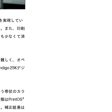
を実現してい
う。また、印刷
材も少なくて済
難しく、オペ
go 25Kデジ
う帯状のカラ
x
PrintOS
す。補正結果は