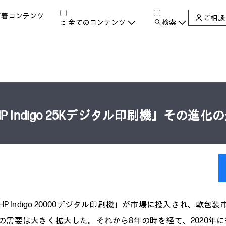
新着コンテンツ
ご相談
全てのコンテンツ
検索
チャンネル
タグ
検索します。
AIの進化と活用事例
製品トレンド & レビュー
サイバーセキュリティ
A
教育とテクノロジー
 Indigo 25Kデジタル印刷機」その進化
自治体・公共
ハイブリッドワーク
ワークステーション
プリンター
タ
HP Indigo 20000デジタル印刷機」が市場に投入され、軟包
の需要は大きく拡大した。それから8年の時を経て、2020年