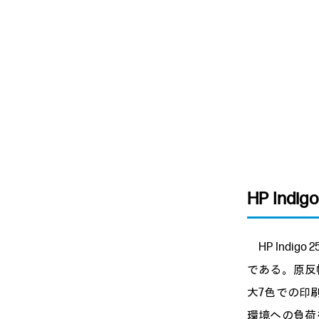
HP In
HP Indi
である。原反幅
大7色での印刷
環境への負荷