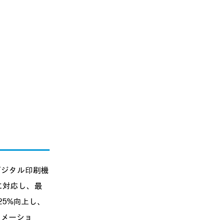
転デジタル印刷機
ンに対応し、最
を25%向上し、
トメーショ