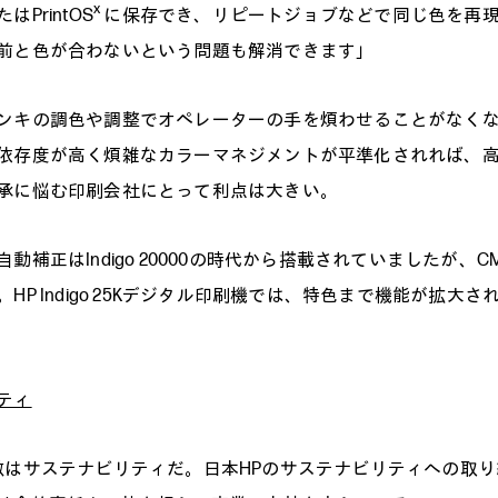
x
PrintOS
に保存でき、リピートジョブなどで同じ色を再
前と色が合わないという問題も解消できます」
キの調色や調整でオペレーターの手を煩わせることがなくな
依存度が高く煩雑なカラーマネジメントが平準化されれば、
承に悩む印刷会社にとって利点は大きい。
補正はIndigo 20000の時代から搭載されていましたが、C
HP Indigo 25Kデジタル印刷機では、特色まで機能が拡大
ティ
はサステナビリティだ。日本HPのサステナビリティへの取り