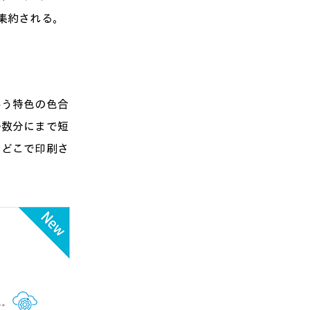
集約される。
う特色の色合
か数分にまで短
つどこで印刷さ