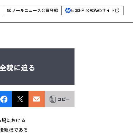
メールニュース会員登録
日本HP 公式Webサイト
事例
イベントレポート
I PC
AIワークステーション
の全貌に迫る
Poly
WXP（DEXツール）
グ一覧
装市場における
に後継機である