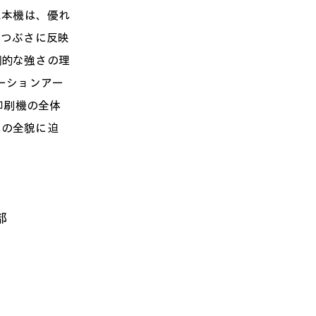
れた本機は、優れ
をつぶさに反映
倒的な強さの理
ーションアー
ル印刷機の全体
化の全貌に迫
部