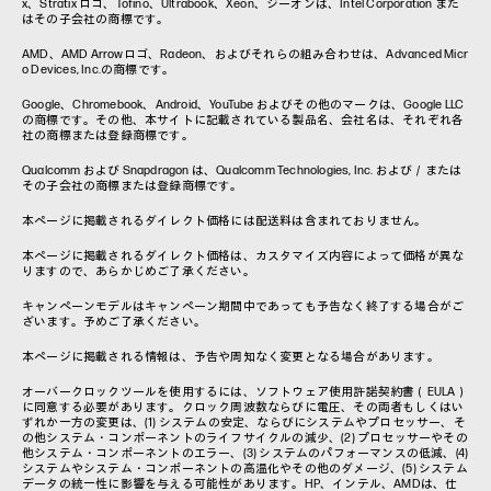
x、Stratix ロゴ、Tofino、Ultrabook、Xeon、ジーオンは、Intel Corporation また
はその子会社の商標です。
AMD、AMD Arrowロゴ、Radeon、およびそれらの組み合わせは、Advanced Micr
o Devices, Inc.の商標です。
Google、Chromebook、Android、YouTube およびその他のマークは、Google LLC
の商標です。その他、本サイトに記載されている製品名、会社名は、それぞれ各
社の商標または登録商標です。
Qualcomm および Snapdragon は、Qualcomm Technologies, Inc. および／または
その子会社の商標または登録商標です。
本ページに掲載されるダイレクト価格には配送料は含まれておりません。
本ページに掲載されるダイレクト価格は、カスタマイズ内容によって価格が異な
りますので、あらかじめご了承ください。
キャンペーンモデルはキャンペーン期間中であっても予告なく終了する場合がご
ざいます。予めご了承ください。
本ページに掲載される情報は、予告や周知なく変更となる場合があります。
オーバークロックツールを使用するには、ソフトウェア使用許諾契約書（EULA）
に同意する必要があります。クロック周波数ならびに電圧、その両者もしくはい
ずれか一方の変更は、(1) システムの安定、ならびにシステムやプロセッサー、そ
の他システム・コンポーネントのライフサイクルの減少、(2) プロセッサーやその
他システム・コンポーネントのエラー、(3) システムのパフォーマンスの低減、(4)
システムやシステム・コンポーネントの高温化やその他のダメージ、(5) システム
データの統一性に影響を与える可能性があります。HP、インテル、AMDは、仕