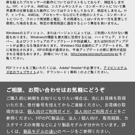
様を超えたプロセッサーの動作についてはテストをしておらず、保証をしませ
ん。HP、インテル、AMDは、システムやシステム・コンポーネントについて業
界基準の仕様を超えた動作についてはテストをしておらず、保証をしません。H
P、インテル、AMDは、プロセッサーならびにその他のシステム・コンポーネン
トについて、クロック周波数と電圧、その両者もしくはいずれか一方を変更して
使用した場合を含み、特定の使用用途に適合するという責任を負いません。
Windowsのエディション、またはバージョンによっては、ご利用いただけない機
能もあります。 Windowsの機能を最大限に活用するには、ハードウェア、ドライ
バー、およびソフトウェアのアップグレードや別途購入、またはBIOSのアップデ
ートが必要となる場合があります。 Windows 10は自動的にアップデートされ、常
に有効化されます。 ISPの料金が適用され、今後アップデートの際に要件が追加
される場合もあります。 詳細については、
http://www.microsoft.com/ja-jp/
をご
覧ください。
PDFファイルをご覧いただくには、Adobe® Reader®が必要です。
アドビシステム
ズ社のウェブサイト
より、ダウンロード（無料）の上ご覧ください。
ご相談、お問い合わせはお気軽にどうぞ
ご購入前に納期をお知りになりたい場合は、先にお見積を取得
いただき、受付番号を控えてからご連絡ください。お見積の取
得方法は、
個人向けご利用ガイド
、
法人向けご利用ガイド
をご
参照ください。HPのPC製品は、法人／個人向け、販売経路、カ
スタマイズの有無などにより製品モデルが分かれています。詳
しくは、
製品モデルの違い
のページをご参照ください。