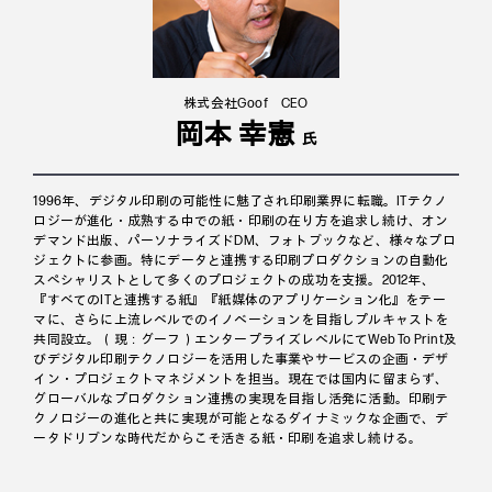
株式会社Goof CEO
岡本 幸憲
氏
1996年、デジタル印刷の可能性に魅了され印刷業界に転職。ITテクノ
ロジーが進化・成熟する中での紙・印刷の在り方を追求し続け、オン
デマンド出版、パーソナライズドDM、フォトブックなど、様々なプロ
ジェクトに参画。特にデータと連携する印刷プロダクションの自動化
スペシャリストとして多くのプロジェクトの成功を支援。2012年、
『すべてのITと連携する紙』『紙媒体のアプリケーション化』をテー
マに、さらに上流レベルでのイノベーションを目指しプルキャストを
共同設立。（現：グーフ）エンタープライズレベルにてWeb To Print及
びデジタル印刷テクノロジーを活用した事業やサービスの企画・デザ
イン・プロジェクトマネジメントを担当。現在では国内に留まらず、
グローバルなプロダクション連携の実現を目指し活発に活動。印刷テ
クノロジーの進化と共に実現が可能となるダイナミックな企画で、デ
ータドリブンな時代だからこそ活きる紙・印刷を追求し続ける。