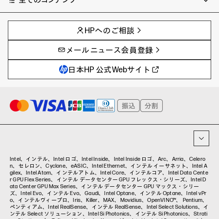
チャンネル
タグ
AIの進化と活用事例
事例
HPへのご相談
製品トレンド & レビュー
イベントレポート
サイバーセキュリティ
AI PC
メールニュース会員登録
教育とテクノロジー
AIワークステーション
自治体・公共
Poly
日本HP 公式Webサイト
ハイブリッドワーク
WXP（DEXツール）
ワークステーション
プリンター
タグ一覧
イベント・コラム
イベント・セミナー情報
コラム一覧
Intel、インテル、Intel ロゴ、Intel Inside、Intel Inside ロゴ、Arc、Arria、Celero
n、セレロン、Cyclone、eASIC、Intel Ethernet、インテル イーサネット、Intel A
gilex、Intel Atom、インテルアトム、Intel Core、インテルコア、Intel Data Cente
r GPU Flex Series、インテル データセンター GPU フレックス・シリーズ、Intel D
ata Center GPU Max Series、インテル データセンター GPU マックス・シリー
ズ、Intel Evo、インテル Evo、Gaudi、Intel Optane、インテル Optane、Intel vPr
o、インテルヴィープロ、Iris、Killer、MAX、Movidius、OpenVINO™、 Pentium、
ペンティアム、Intel RealSense、インテル RealSense、Intel Select Solutions、イ
ンテル Select ソリューション、Intel Si Photonics、インテル Si Photonics、Strati