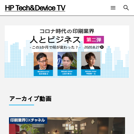
HP Tech&Device TV
新着コンテンツ
検索
HP Tech&Device TV 内のコンテンツを検索します。
全てのコンテンツ
チャンネル
タグ
AIの進化と活用事例
事例
ご相談
製品トレンド & レビュー
イベントレポート
サイバーセキュリティ
AI PC
メールニュース会員登録
教育とテクノロジー
AIワークステーション
自治体・公共
Poly
日本HP 公式Webサイト
ハイブリッドワーク
WXP（DEXツール）
ワークステーション
アーカイブ動画
プリンター
タグ一覧
イベント・コラム
イベント・セミナー情報
コラム一覧