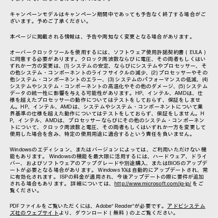
キャンペーンモデルはキャンペーン期間中であっても予告なく終了する場合がご
ざいます。予めご了承ください。
本ページに掲載される情報は、予告や周知なく変更となる場合があります。
オーバークロックツールを使用するには、ソフトウェア使用許諾契約書（EULA）
に同意する必要があります。クロック周波数ならびに電圧、その両者もしくはい
ずれか一方の変更は、(1) システムの安定、ならびにシステムやプロセッサー、そ
の他システム・コンポーネントのライフサイクルの減少、(2) プロセッサーやその
他システム・コンポーネントのエラー、(3) システムのパフォーマンスの低減、(4)
システムやシステム・コンポーネントの高温化やその他のダメージ、(5) システム
データの統一性に影響を与える可能性があります。HP、インテル、AMDは、仕
様を超えたプロセッサーの動作についてはテストをしておらず、保証をしませ
ん。HP、インテル、AMDは、システムやシステム・コンポーネントについて業
界基準の仕様を超えた動作についてはテストをしておらず、保証をしません。H
P、インテル、AMDは、プロセッサーならびにその他のシステム・コンポーネン
トについて、クロック周波数と電圧、その両者もしくはいずれか一方を変更して
使用した場合を含み、特定の使用用途に適合するという責任を負いません。
Windowsのエディション、またはバージョンによっては、ご利用いただけない機
能もあります。 Windowsの機能を最大限に活用するには、ハードウェア、ドライ
バー、およびソフトウェアのアップグレードや別途購入、またはBIOSのアップデ
ートが必要となる場合があります。 Windows 10は自動的にアップデートされ、常
に有効化されます。 ISPの料金が適用され、今後アップデートの際に要件が追加
される場合もあります。 詳細については、
http://www.microsoft.com/ja-jp/
をご
覧ください。
PDFファイルをご覧いただくには、Adobe® Reader®が必要です。
アドビシステム
ズ社のウェブサイト
より、ダウンロード（無料）の上ご覧ください。