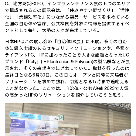
O、地方防災EXPO、インフラメンテナンス展の６つのエリア
で構成されるこの展示会は、「住みやすい街づくり」「活性
化」「業務効率化」につながる製品・サービスを求めている
全国の自治体や官庁、公共機関を対象に情報を提供するイベ
ントとして毎年、大勢の人々が来場している。
日本HPはこの展示会の「自治体DX展」に出展。多くの自治
体に導入実績のあるセキュリティソリューションや、各種ク
ライアントPC、HPに加わったことで大きな話題となったUC
ブランド「Poly」(旧Plantronics & Polycom)の製品群などが展
示され、多くの来場者でにぎわっていた。取材を行ったのは
最終日となる6月30日。この日もオープンと同時に来場者が
ソリューションを求めて訪れ、閉館となる17時まで途絶える
ことがなかった。ここでは、自治体・公共Week 2023で人気
の高かったHPのソリューションを紹介していこうと思う。