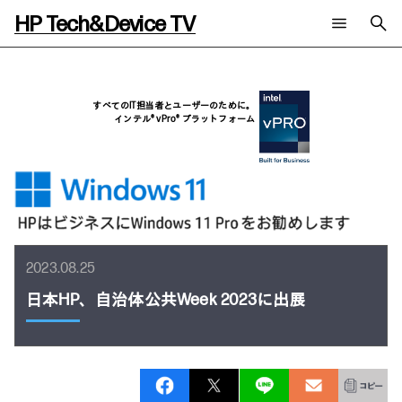
HP Tech&Device TV
新着コンテンツ
検索
HP Tech&Device TV 内のコンテンツを検索します。
すべてのIT担当者とユーザーのために。
インテル® vPro® プラットフォーム
全てのコンテンツ
チャンネル
タグ
AIの進化と活用事例
事例
ご相談
製品トレンド & レビュー
イベントレポート
サイバーセキュリティ
AI PC
メールニュース会員登録
教育とテクノロジー
AIワークステーション
自治体・公共
Poly
日本HP 公式Webサイト
2023.08.25
ハイブリッドワーク
WXP（DEXツール）
ワークステーション
日本HP、自治体公共Week 2023に出展
プリンター
タグ一覧
イベント・コラム
イベント・セミナー情報
コラム一覧