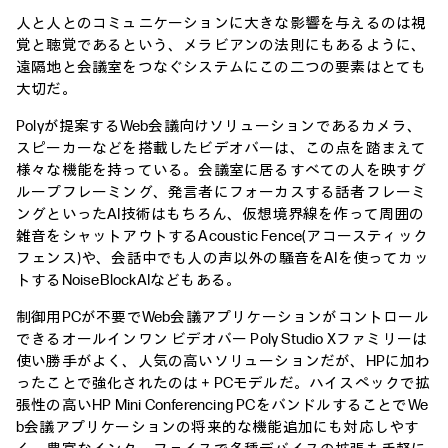
人と人とのコミュニケーションに大きな影響を与えるのは視
覚と聴覚であるという、メラビアンの法則にもあるように、
遠隔地と会議室をつなぐシステムにこの二つの要素はとても
大切だ。
Polyが提案するWeb会議向けソリューションであるカメラ、
スピーカーなどを搭載したビデオバーは、この点を踏まえて
様々な機能を持っている。会議室に居るすべての人を映すグ
ループフレーミング、発言者にフォーカスする話者フレーミ
ングといったAI技術はもちろん、仮想境界線を作って周囲の
雑音をシャットアウトするAcoustic Fence(アコースティック
フェンス)や、会話中でも人の声以外の騒音をAIを使ってカッ
トするNoiseBlockAIなどもある。
制御用PCが不要でWeb会議アプリケーションがコントロール
できるオールインワン ビデオバー Poly Studio Xファミリーは
使い勝手がよく、人気の高いソリューションだが、HPに加わ
ったことで強化されたのは＋PCモデルだ。ハイスペックで拡
張性の高いHP Mini Conferencing PCをバンドルすることでWe
b会議アプリケーションの将来的な機能追加にも対応しやす