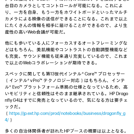
台目のカメラとしてコントロールが可能になる。これによ
り、一方を自身、もう一方をホワイトボードといったマルチ
カメラによる映像の送信ができることになる。これまで以上
にたくさんの情報を相手に届けることができるので、より生
産性の高いWeb会議が可能だ。
他にも歩いている人にフォーカスするオートフレーミングな
どはもちろん、美肌機能やコントラストの自動調整機能など
も充実。サウンド機能も従来通り充実しているので、これま
で以上のWebコラボレーションが期待できる。
スペックに関しても第13世代インテル® Core™ プロセッサー
（インテル® vPro™ テクノロジー対応）はもちろん、インテ
ル® Evo™ プラットフォーム準拠の仕様となっているため、高
いモビリティと信頼性はそのまま継承されている。HP Drago
nfly G4はすでに発売となっているので、気になる方は要チェ
ックだ。
（
https://jp.ext.hp.com/prod/notebooks/business/dragonfly_g
4/
）
多くの自治体関係者が訪れたHPブースの概要は以上となる。