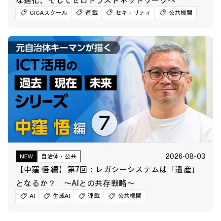
GIGAスクール
連載
セキュリティ
公共機関
2026-08-03
NEW
自治体・公共
【中窪 悟 編】第7回：レガシーシステムは「遺産」
となるか？ ～AIとの共存戦略～
AI
生成AI
連載
公共機関