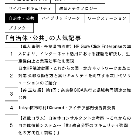
サイバーセキュリティ
教育とテクノロジー
自治体・公共
ハイブリッドワーク
ワークステーション
プリンター
「自治体・公共」の人気記事
【導入事例・千葉県市原市】HP Sure Click Enterpriseの導
1
入により、インターネット活用における課題を解決し、生
産性向上と業務効率化を実現
日本HP講演動画 - これからの国・地方ネットワーク変革に
2
対応 柔軟な働き方と高セキュリティを両立する次世代ソリ
ューションのご紹介
【谷 正友 編】第1回：奈良発GIGA先行と県域共同調達の舞
3
台裏
4
Tokyo区市町村DXaward・アイデア部門優秀賞受賞
【連載コラム】自治体コンサルタントの考察 ～これからの
5
自治体情報システム～「#3 教育分野のセキュリティ強靭
化の方向性（前編）」