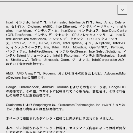
イベント・コラム
イベント・セミナー情報
コラム一覧
Intel、インテル、Intel ロゴ、Intel Inside、Intel Inside ロゴ、Arc、Arria、Celero
n、セレロン、Cyclone、eASIC、Intel Ethernet、インテル イーサネット、Intel A
gilex、Intel Atom、インテルアトム、Intel Core、インテルコア、Intel Data Cente
r GPU Flex Series、インテル データセンター GPU フレックス・シリーズ、Intel D
ata Center GPU Max Series、インテル データセンター GPU マックス・シリー
ズ、Intel Evo、インテル Evo、Gaudi、Intel Optane、インテル Optane、Intel vPr
o、インテルヴィープロ、Iris、Killer、MAX、Movidius、OpenVINO™、 Pentium、
ペンティアム、Intel RealSense、インテル RealSense、Intel Select Solutions、イ
ンテル Select ソリューション、Intel Si Photonics、インテル Si Photonics、Strati
x、Stratix ロゴ、Tofino、Ultrabook、Xeon、ジーオンは、Intel Corporation また
はその子会社の商標です。
AMD、AMD Arrowロゴ、Radeon、およびそれらの組み合わせは、Advanced Micr
o Devices, Inc.の商標です。
Google、Chromebook、Android、YouTube およびその他のマークは、Google LLC
の商標です。その他、本サイトに記載されている製品名、会社名は、それぞれ各
社の商標または登録商標です。
Qualcomm および Snapdragon は、Qualcomm Technologies, Inc. および／または
その子会社の商標または登録商標です。
本ページに掲載されるダイレクト価格には配送料は含まれておりません。
本ページに掲載されるダイレクト価格は、カスタマイズ内容によって価格が異な
りますので、あらかじめご了承ください。