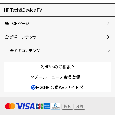
HP Tech&Device TV
TOPページ
新着コンテンツ
全てのコンテンツ
チャンネル
タグ
AIの進化と活用事例
事例
HPへのご相談
製品トレンド & レビュー
イベントレポート
サイバーセキュリティ
AI PC
メールニュース会員登録
教育とテクノロジー
AIワークステーション
自治体・公共
Poly
日本HP 公式Webサイト
ハイブリッドワーク
WXP（DEXツール）
ワークステーション
プリンター
タグ一覧