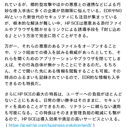
れているが、標的型攻撃やほかの悪意との連携などによる巧
妙な侵入手法に多くの企業が防御策に悩んでいる。EDRやNG
AVといった新世代のセキュリティにも注目が集まっている
が、根本的な解決が難しい中、HP SCEは悪意ある添付ファイ
ルやブラウザを開かせるリンクによる誘導手段を『封じ込め
る』という方法で完全に防ぐことができる。
万が一、それらの悪意のあるファイルをオープンすること
や、リンク経由での侵入を試みる脅威があったとしても、そ
れらを開くためのアプリケーションやブラウザを閉じてしま
えば、その行為自体が無かったことにできるのだ。もちろ
ん、そこで開いた先にある情報を閲覧することも可能。その
時点のふるまいも記録されているので、EDR的な情報も入手
できるのも特長だ。
さらにHP SCEの最大の特長は、ユーザーへの負担がほとんど
ないことにもある。日常の使い勝手はそのままに、セキュリ
ティを高めることができるため、リテラシーに頼らない運用
も可能になる。この特長はそのまま管理負担の軽減にも繋が
るので、HP SCEは導入効果や満足の高いサービスといえる。
（
https://jp.ext.hp.com/business-solution/wolf/
）